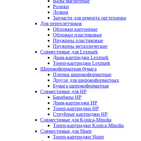
Валы магнитные
Ролики
Лезвия
Запчасти для ремонта оргтехники
Для переплетчиков
Обложки картонные
Обложки пластиковые
Пружины пластиковые
Пружины металлические
Совместимые для Lexmark
Драм-картриджи Lexmark
Тонер-картриджи Lexmark
Широкоформатная бумага
Пленки широкоформатные
Другое для широкоформатных
Бумага широкоформатная
Совместимые для HP
Барабаны HP
Драм-картриджи HP
Тонер-картриджи HP
Струйные картриджи HP
Совместимые для Konica-Minolta
Тонер-картриджи Konica-Minolta
Совместимые для Sharp
Тонер-картриджи Sharp