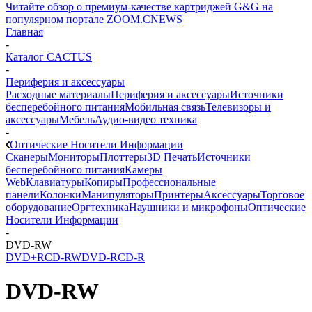
Читайте обзор о премиум-качестве картриджей G&G на
популярном портале ZOOM.CNEWS
Главная
-
Каталог CACTUS
-
Периферия и аксессуары
Расходные материалы
Периферия и аксессуары
Источники
бесперебойного питания
Мобильная связь
Телевизоры и
аксессуары
Мебель
Аудио-видео техника
-
Оптические Носители Информации
Сканеры
Мониторы
Плоттеры
3D Печать
Источники
бесперебойного питания
Камеры
Web
Клавиатуры
Копиры
Профессиональные
панели
Колонки
Манипуляторы
Принтеры
Аксессуары
Торговое
оборудование
Оргтехника
Наушники и микрофоны
Оптические
Носители Информации
-
DVD-RW
DVD+R
CD-RW
DVD-R
CD-R
DVD-RW