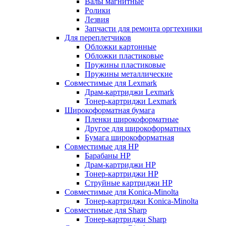
Валы магнитные
Ролики
Лезвия
Запчасти для ремонта оргтехники
Для переплетчиков
Обложки картонные
Обложки пластиковые
Пружины пластиковые
Пружины металлические
Совместимые для Lexmark
Драм-картриджи Lexmark
Тонер-картриджи Lexmark
Широкоформатная бумага
Пленки широкоформатные
Другое для широкоформатных
Бумага широкоформатная
Совместимые для HP
Барабаны HP
Драм-картриджи HP
Тонер-картриджи HP
Струйные картриджи HP
Совместимые для Konica-Minolta
Тонер-картриджи Konica-Minolta
Совместимые для Sharp
Тонер-картриджи Sharp