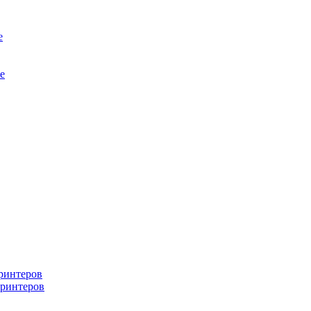
е
е
ринтеров
ринтеров