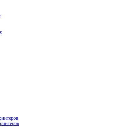
е
е
ринтеров
ринтеров