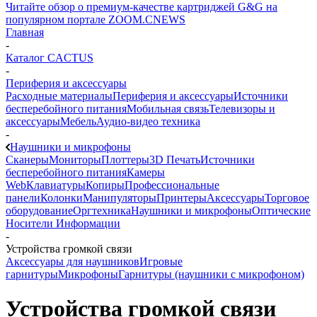
Читайте обзор о премиум-качестве картриджей G&G на
популярном портале ZOOM.CNEWS
Главная
-
Каталог CACTUS
-
Периферия и аксессуары
Расходные материалы
Периферия и аксессуары
Источники
бесперебойного питания
Мобильная связь
Телевизоры и
аксессуары
Мебель
Аудио-видео техника
-
Наушники и микрофоны
Сканеры
Мониторы
Плоттеры
3D Печать
Источники
бесперебойного питания
Камеры
Web
Клавиатуры
Копиры
Профессиональные
панели
Колонки
Манипуляторы
Принтеры
Аксессуары
Торговое
оборудование
Оргтехника
Наушники и микрофоны
Оптические
Носители Информации
-
Устройства громкой связи
Аксессуары для наушников
Игровые
гарнитуры
Микрофоны
Гарнитуры (наушники с микрофоном)
Устройства громкой связи