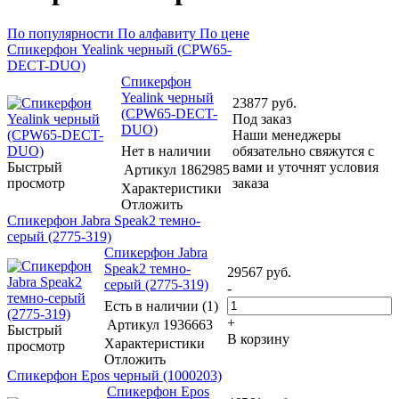
По популярности
По алфавиту
По цене
Спикерфон Yealink черный (CPW65-
DECT-DUO)
Спикерфон
Yealink черный
23877
руб.
(CPW65-DECT-
Под заказ
DUO)
Наши менеджеры
Нет в наличии
обязательно свяжутся с
Быстрый
вами и уточнят условия
Артикул
1862985
просмотр
заказа
Характеристики
Отложить
Спикерфон Jabra Speak2 темно-
серый (2775-319)
Спикерфон Jabra
Speak2 темно-
29567
руб.
серый (2775-319)
-
Есть в наличии (1)
+
Артикул
1936663
Быстрый
В корзину
Характеристики
просмотр
Отложить
Спикерфон Epos черный (1000203)
Спикерфон Epos