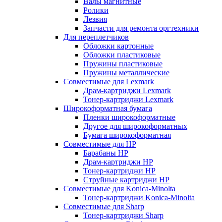
Валы магнитные
Ролики
Лезвия
Запчасти для ремонта оргтехники
Для переплетчиков
Обложки картонные
Обложки пластиковые
Пружины пластиковые
Пружины металлические
Совместимые для Lexmark
Драм-картриджи Lexmark
Тонер-картриджи Lexmark
Широкоформатная бумага
Пленки широкоформатные
Другое для широкоформатных
Бумага широкоформатная
Совместимые для HP
Барабаны HP
Драм-картриджи HP
Тонер-картриджи HP
Струйные картриджи HP
Совместимые для Konica-Minolta
Тонер-картриджи Konica-Minolta
Совместимые для Sharp
Тонер-картриджи Sharp