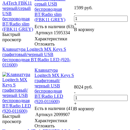
серый USB
1599
руб.
беспроводная
-
BT/Radio slim
(FBK11 GREY)
+
Есть в наличии (63)
В корзину
Артикул
1595334
Быстрый
Характеристики
просмотр
Отложить
Клавиатура Logitech MX Keys S
графитовый/черный USB
беспроводная BT/Radio LED (920-
011600)
Клавиатура
Logitech MX Keys S
графитовый/
черный USB
8024
руб.
беспроводная
-
BT/Radio LED
(920-011600)
+
Есть в наличии (41)
В корзину
Артикул
2099907
Быстрый
Характеристики
просмотр
Отложить