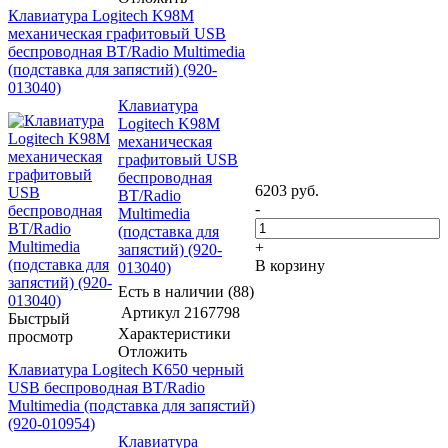
Клавиатура Logitech K98M
механическая графитовый USB
беспроводная BT/Radio Multimedia
(подставка для запястий) (920-
013040)
Клавиатура
Logitech K98M
механическая
графитовый USB
беспроводная
6203
руб.
BT/Radio
-
Multimedia
(подставка для
+
запястий) (920-
В корзину
013040)
Есть в наличии (88)
Артикул
2167798
Быстрый
Характеристики
просмотр
Отложить
Клавиатура Logitech K650 черный
USB беспроводная BT/Radio
Multimedia (подставка для запястий)
(920-010954)
Клавиатура