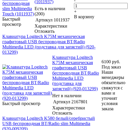
-
(1011937)
Есть в наличии
+
(200)
В корзину
Быстрый
Артикул
1011937
просмотр
Характеристики
Отложить
Клавиатура Logitech K75M механическая
графитовый USB беспроводная BT/Radio
Multimedia LED (подставка для запястий) (920-
013299)
Клавиатура Logitech
6100
руб.
K75M механическая
Под заказ
графитовый USB
Наши
беспроводная BT/Radio
менеджеры
Multimedia LED
обязательно
(подставка для
свяжутся с
запястий) (920-013299)
вами и
Нет в наличии
уточнят
Артикул
2167801
Быстрый просмотр
условия
Характеристики
заказа
Отложить
Клавиатура Logitech K580 белый/серебристый
USB беспроводная BT/Radio slim Multimedia
(920-009209)