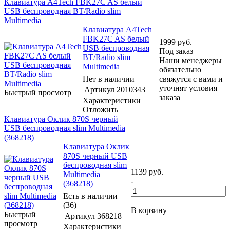
Клавиатура A4Tech FBK27C AS белый
USB беспроводная BT/Radio slim
Multimedia
Клавиатура A4Tech
FBK27C AS белый
1999
руб.
USB беспроводная
Под заказ
BT/Radio slim
Наши менеджеры
Multimedia
обязательно
Нет в наличии
свяжутся с вами и
уточнят условия
Артикул
2010343
Быстрый просмотр
заказа
Характеристики
Отложить
Клавиатура Оклик 870S черный
USB беспроводная slim Multimedia
(368218)
Клавиатура Оклик
870S черный USB
беспроводная slim
1139
руб.
Multimedia
-
(368218)
Есть в наличии
+
(36)
В корзину
Быстрый
Артикул
368218
просмотр
Характеристики