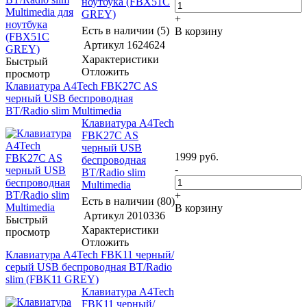
ноутбука (FBX51C
GREY)
+
Есть в наличии (5)
В корзину
Артикул
1624624
Характеристики
Быстрый
Отложить
просмотр
Клавиатура A4Tech FBK27C AS
черный USB беспроводная
BT/Radio slim Multimedia
Клавиатура A4Tech
FBK27C AS
черный USB
1999
руб.
беспроводная
-
BT/Radio slim
Multimedia
+
Есть в наличии (80)
В корзину
Артикул
2010336
Быстрый
Характеристики
просмотр
Отложить
Клавиатура A4Tech FBK11 черный/
серый USB беспроводная BT/Radio
slim (FBK11 GREY)
Клавиатура A4Tech
FBK11 черный/