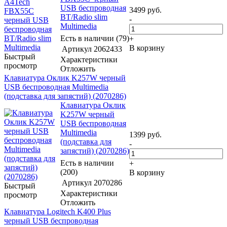
USB беспроводная
3499
руб.
BT/Radio slim
-
Multimedia
Есть в наличии (79)
+
В корзину
Артикул
2062433
Быстрый
Характеристики
просмотр
Отложить
Клавиатура Оклик K257W черный
USB беспроводная Multimedia
(подставка для запястий) (2070286)
Клавиатура Оклик
K257W черный
USB беспроводная
Multimedia
1399
руб.
(подставка для
-
запястий) (2070286)
Есть в наличии
+
(200)
В корзину
Артикул
2070286
Быстрый
Характеристики
просмотр
Отложить
Клавиатура Logitech K400 Plus
черный USB беспроводная