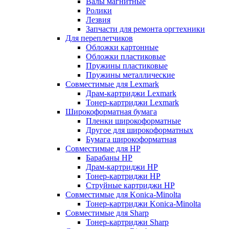
Валы магнитные
Ролики
Лезвия
Запчасти для ремонта оргтехники
Для переплетчиков
Обложки картонные
Обложки пластиковые
Пружины пластиковые
Пружины металлические
Совместимые для Lexmark
Драм-картриджи Lexmark
Тонер-картриджи Lexmark
Широкоформатная бумага
Пленки широкоформатные
Другое для широкоформатных
Бумага широкоформатная
Совместимые для HP
Барабаны HP
Драм-картриджи HP
Тонер-картриджи HP
Струйные картриджи HP
Совместимые для Konica-Minolta
Тонер-картриджи Konica-Minolta
Совместимые для Sharp
Тонер-картриджи Sharp