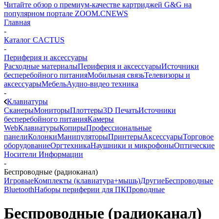
Читайте обзор о премиум-качестве картриджей G&G на
популярном портале ZOOM.CNEWS
Главная
-
Каталог CACTUS
-
Периферия и аксессуары
Расходные материалы
Периферия и аксессуары
Источники
бесперебойного питания
Мобильная связь
Телевизоры и
аксессуары
Мебель
Аудио-видео техника
-
Клавиатуры
Сканеры
Мониторы
Плоттеры
3D Печать
Источники
бесперебойного питания
Камеры
Web
Клавиатуры
Копиры
Профессиональные
панели
Колонки
Манипуляторы
Принтеры
Аксессуары
Торговое
оборудование
Оргтехника
Наушники и микрофоны
Оптические
Носители Информации
-
Беспроводные (радиоканал)
Игровые
Комплекты (клавиатура+мышь)
Другие
Беспроводные
Bluetooth
Наборы периферии для ПК
Проводные
Беспроводные (радиоканал)