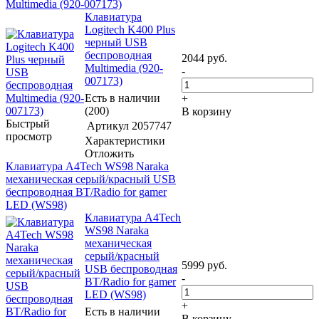
Multimedia (920-007173)
Клавиатура
Logitech K400 Plus
черный USB
беспроводная
2044
руб.
Multimedia (920-
-
007173)
Есть в наличии
+
(200)
В корзину
Быстрый
Артикул
2057747
просмотр
Характеристики
Отложить
Клавиатура A4Tech WS98 Naraka
механическая серый/красный USB
беспроводная BT/Radio for gamer
LED (WS98)
Клавиатура A4Tech
WS98 Naraka
механическая
серый/красный
5999
руб.
USB беспроводная
-
BT/Radio for gamer
LED (WS98)
+
Есть в наличии
В корзину