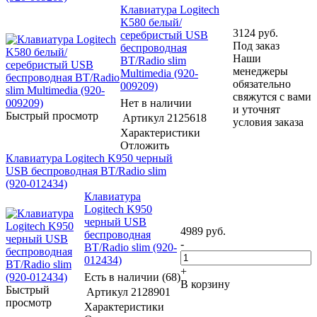
Клавиатура Logitech
K580 белый/
3124
руб.
серебристый USB
Под заказ
беспроводная
Наши
BT/Radio slim
менеджеры
Multimedia (920-
обязательно
009209)
свяжутся с вами
Нет в наличии
и уточнят
Быстрый просмотр
Артикул
2125618
условия заказа
Характеристики
Отложить
Клавиатура Logitech K950 черный
USB беспроводная BT/Radio slim
(920-012434)
Клавиатура
Logitech K950
черный USB
4989
руб.
беспроводная
-
BT/Radio slim (920-
012434)
+
Есть в наличии (68)
В корзину
Быстрый
Артикул
2128901
просмотр
Характеристики