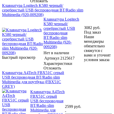
Отложить
Клавиатура Logitech K580 черный/
серебристый USB беспроводная BT/Radio slim
Multimedia (920-009208)
Клавиатура Logitech
K580 черный/
3082
руб.
серебристый USB
Под заказ
беспроводная
Наши
BT/Radio slim
менеджеры
Multimedia (920-
обязательно
009208)
свяжутся с
Нет в наличии
вами и уточнят
Быстрый просмотр
Артикул
2125617
условия заказа
Характеристики
Отложить
Клавиатура A4Tech FBX51C серый
USB беспроводная BT/Radio slim
Multimedia для ноутбука (FBX51C
GREY)
Клавиатура A4Tech
FBX51C серый
USB беспроводная
BT/Radio slim
2599
руб.
Multimedia для
-