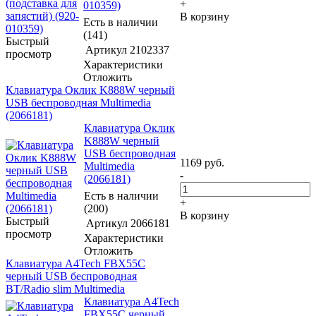
+
010359)
В корзину
Есть в наличии
(141)
Быстрый
Артикул
2102337
просмотр
Характеристики
Отложить
Клавиатура Оклик K888W черный
USB беспроводная Multimedia
(2066181)
Клавиатура Оклик
K888W черный
USB беспроводная
1169
руб.
Multimedia
-
(2066181)
Есть в наличии
+
(200)
В корзину
Быстрый
Артикул
2066181
просмотр
Характеристики
Отложить
Клавиатура A4Tech FBX55C
черный USB беспроводная
BT/Radio slim Multimedia
Клавиатура A4Tech
FBX55C черный