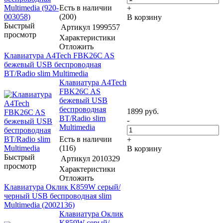
Есть в наличии
+
(200)
В корзину
Быстрый
Артикул
1999557
просмотр
Характеристики
Отложить
Клавиатура A4Tech FBK26C AS
бежевый USB беспроводная
BT/Radio slim Multimedia
Клавиатура A4Tech
FBK26C AS
бежевый USB
беспроводная
1899
руб.
BT/Radio slim
-
Multimedia
Есть в наличии
+
(116)
В корзину
Быстрый
Артикул
2010329
просмотр
Характеристики
Отложить
Клавиатура Оклик K859W серый/
черный USB беспроводная slim
Multimedia (2002136)
Клавиатура Оклик
K859W серый/