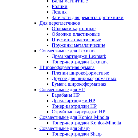
Валы магнитные
Ролики
Лезвия
Запчасти для ремонта оргтехники
Для переплетчиков
Обложки картонные
Обложки пластиковые
Пружины пластиковые
Пружины металлические
Совместимые для Lexmark
Драм-картриджи Lexmark
Тонер-картриджи Lexmark
Широкоформатная бумага
Пленки широкоформатные
Другое для широкоформатных
Бумага широкоформатная
Совместимые для HP
Барабаны HP
Драм-картриджи HP
Тонер-картриджи HP
Струйные картриджи HP
Совместимые для Konica-Minolta
Тонер-картриджи Konica-Minolta
Совместимые для Sharp
Тонер-картриджи Sharp