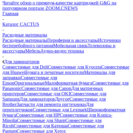
Читайте обзор о премиум-качестве картриджей G&G на
популярном портале ZOOM.CNEWS
Главная
-
Каталог CACTUS
-
Расходные материалы
Расходные материалы
Периферия и аксессуары
Источники
бесперебойного питания
Мобильная связь
Телевизоры и
аксессуары
Мебель
Аудио-видео техника
-
Для ламинаторов
Совместимые для Deli
Совместимые для Kyocera
Совместимые
для Huawei
Бумага и печатные носители
Материалы для
заправки
Совместимые для
Epson
Оригинальные
Малоформатная бумага
Совместимые для
Panasonic
Совместимые для Canon
Для матричных
принтеров
Совместимые для OKI
Совместимые для
Samsung
Для ламинаторов
Другое
Совместимые для
Brother
Запчасти для ремонта оргтехники
Для
переплетчиков
Совместимые для Lexmark
Широкоформатная
бумага
Совместимые для HP
Совместимые для Konica-
Minolta
Совместимые для Sharp
Совместимые для
Ricoh
Совместимые для Катюша
Совместимые для
Pantum
Совместимые для Xerox