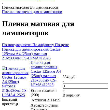
-
Пленка матовая для ламинаторов
Пленка глянцевая для ламиниторов
Пленка матовая для
ламинаторов
По популярности
По алфавиту
По цене
Пленка для ламинирования Cactus
125мкм A4 (25шт) матовая
216x303мм CS-LPMА412525
Пленка для
ламинирования
Cactus 125мкм A4
(25шт) матовая
384
руб.
216x303мм CS-
-
LPMА412525
Есть в наличии
+
(200)
В корзину
Быстрый
Артикул
2111455
просмотр
Характеристики
Отложить