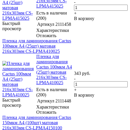
216x303мм CS-
-
LPMА415025
Есть в наличии
+
(200)
В корзину
Быстрый
Артикул
2111458
просмотр
Характеристики
Отложить
Пленка для ламинирования Cactus
100мкм A4 (25шт) матовая
216x303мм CS-LPMА410025
Пленка для
ламинирования
Cactus 100мкм A4
(25шт) матовая
343
руб.
216x303мм CS-
-
LPMА410025
Есть в наличии
+
(200)
В корзину
Быстрый
Артикул
2111448
просмотр
Характеристики
Отложить
Пленка для ламинирования Cactus
150мкм A4 (100шт) матовая
216x303мм CS-LPMА4150100