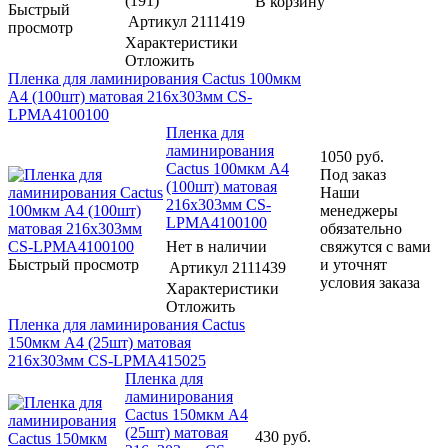
(191)
В корзину
Быстрый
Артикул
2111419
просмотр
Характеристики
Отложить
Пленка для ламинирования Cactus 100мкм
A4 (100шт) матовая 216x303мм CS-
LPMА4100100
Пленка для
ламинирования
1050
руб.
Cactus 100мкм A4
Под заказ
(100шт) матовая
Наши
216x303мм CS-
менеджеры
LPMА4100100
обязательно
Нет в наличии
свяжутся с вами
Быстрый просмотр
и уточнят
Артикул
2111439
условия заказа
Характеристики
Отложить
Пленка для ламинирования Cactus
150мкм A4 (25шт) матовая
216x303мм CS-LPMА415025
Пленка для
ламинирования
Cactus 150мкм A4
(25шт) матовая
430
руб.