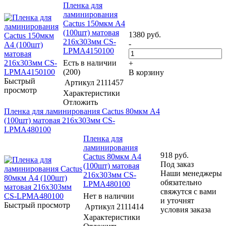
Пленка для
ламинирования
Cactus 150мкм A4
(100шт) матовая
1380
руб.
216x303мм CS-
-
LPMА4150100
Есть в наличии
+
(200)
В корзину
Быстрый
Артикул
2111457
просмотр
Характеристики
Отложить
Пленка для ламинирования Cactus 80мкм A4
(100шт) матовая 216x303мм CS-
LPMА480100
Пленка для
ламинирования
918
руб.
Cactus 80мкм A4
Под заказ
(100шт) матовая
Наши менеджеры
216x303мм CS-
обязательно
LPMА480100
свяжутся с вами
Нет в наличии
и уточнят
Быстрый просмотр
Артикул
2111414
условия заказа
Характеристики