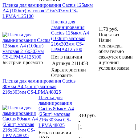
Пленка для ламинирования Cactus 125мкм
A4 (100шт) матовая 216x303мм CS-
LPMА4125100
Пленка для
ламинирования
1170
руб.
Cactus 125мкм A4
Под заказ
(100шт) матовая
Наши
216x303мм CS-
менеджеры
LPMА4125100
обязательно
Нет в наличии
свяжутся с вами
Быстрый просмотр
и уточнят
Артикул
2111453
условия заказа
Характеристики
Отложить
Пленка для ламинирования Cactus
80мкм A4 (25шт) матовая
216x303мм CS-LPMА48025
Пленка для
ламинирования
Cactus 80мкм A4
(25шт) матовая
310
руб.
216x303мм CS-
-
LPMА48025
Есть в наличии
+