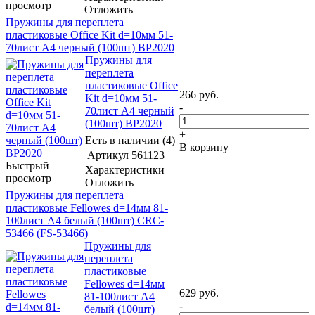
просмотр
Отложить
Пружины для переплета
пластиковые Office Kit d=10мм 51-
70лист A4 черный (100шт) BP2020
Пружины для
переплета
пластиковые Office
266
руб.
Kit d=10мм 51-
-
70лист A4 черный
(100шт) BP2020
+
Есть в наличии (4)
В корзину
Артикул
561123
Быстрый
Характеристики
просмотр
Отложить
Пружины для переплета
пластиковые Fellowes d=14мм 81-
100лист A4 белый (100шт) CRC-
53466 (FS-53466)
Пружины для
переплета
пластиковые
Fellowes d=14мм
629
руб.
81-100лист A4
-
белый (100шт)