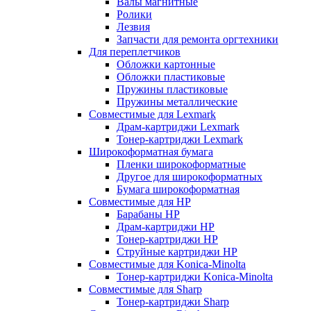
Валы магнитные
Ролики
Лезвия
Запчасти для ремонта оргтехники
Для переплетчиков
Обложки картонные
Обложки пластиковые
Пружины пластиковые
Пружины металлические
Совместимые для Lexmark
Драм-картриджи Lexmark
Тонер-картриджи Lexmark
Широкоформатная бумага
Пленки широкоформатные
Другое для широкоформатных
Бумага широкоформатная
Совместимые для HP
Барабаны HP
Драм-картриджи HP
Тонер-картриджи HP
Струйные картриджи HP
Совместимые для Konica-Minolta
Тонер-картриджи Konica-Minolta
Совместимые для Sharp
Тонер-картриджи Sharp