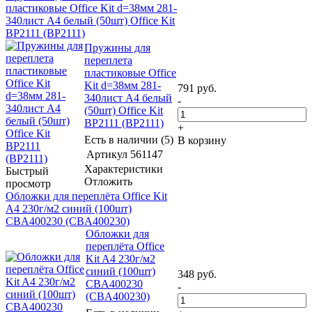
пластиковые Office Kit d=38мм 281-
340лист A4 белый (50шт) Office Kit
BP2111 (BP2111)
Пружины для
переплета
пластиковые Office
Kit d=38мм 281-
791
руб.
340лист A4 белый
-
(50шт) Office Kit
BP2111 (BP2111)
+
Есть в наличии (5)
В корзину
Артикул
561147
Характеристики
Быстрый
Отложить
просмотр
Обложки для переплёта Office Kit
A4 230г/м2 синий (100шт)
CBA400230 (СBA400230)
Обложки для
переплёта Office
Kit A4 230г/м2
синий (100шт)
348
руб.
CBA400230
-
(СBA400230)