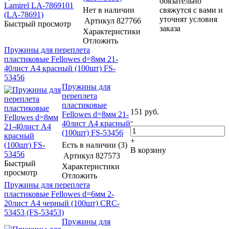
обязательно
Нет в наличии
свяжутся с вами и
уточнят условия
Артикул
827766
Быстрый просмотр
заказа
Характеристики
Отложить
Пружины для переплета
пластиковые Fellowes d=8мм 21-
40лист A4 красный (100шт) FS-
53456
Пружины для
переплета
пластиковые
151
руб.
Fellowes d=8мм 21-
-
40лист A4 красный
(100шт) FS-53456
+
Есть в наличии (3)
В корзину
Артикул
827573
Быстрый
Характеристики
просмотр
Отложить
Пружины для переплета
пластиковые Fellowes d=6мм 2-
20лист A4 черный (100шт) CRC-
53453 (FS-53453)
Пружины для