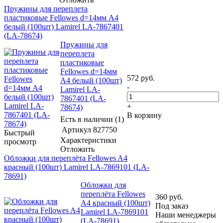
Пружины для переплета
пластиковые Fellowes d=14мм A4
белый (100шт) Lamirel LA-7867401
(LA-78674)
Пружины для
переплета
пластиковые
Fellowes d=14мм
572
руб.
A4 белый (100шт)
-
Lamirel LA-
7867401 (LA-
+
78674)
В корзину
Есть в наличии (1)
Артикул
827750
Быстрый
Характеристики
просмотр
Отложить
Обложки для переплёта Fellowes A4
красный (100шт) Lamirel LA-7869101 (LA-
78691)
Обложки для
переплёта Fellowes
360
руб.
A4 красный (100шт)
Под заказ
Lamirel LA-7869101
Наши менеджеры
(LA-78691)