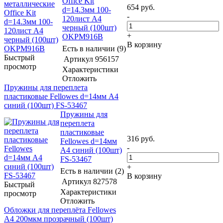
Office Kit
654
руб.
d=14.3мм 100-
-
120лист A4
черный (100шт)
+
OKPM916B
В корзину
Есть в наличии (9)
Быстрый
Артикул
956157
просмотр
Характеристики
Отложить
Пружины для переплета
пластиковые Fellowes d=14мм A4
синий (100шт) FS-53467
Пружины для
переплета
пластиковые
316
руб.
Fellowes d=14мм
-
A4 синий (100шт)
FS-53467
+
Есть в наличии (2)
В корзину
Артикул
827578
Быстрый
Характеристики
просмотр
Отложить
Обложки для переплёта Fellowes
A4 200мкм прозрачный (100шт)