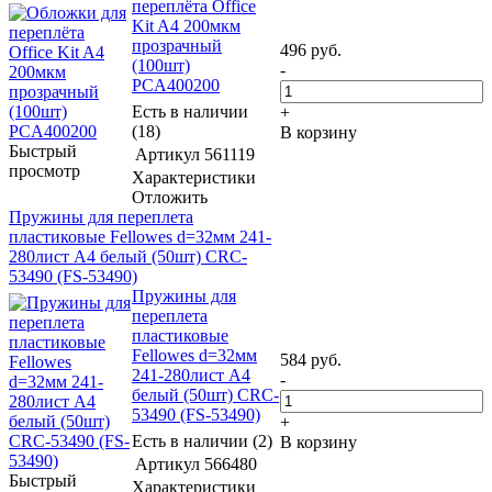
переплёта Office
Kit A4 200мкм
прозрачный
496
руб.
(100шт)
-
PCA400200
Есть в наличии
+
(18)
В корзину
Быстрый
Артикул
561119
просмотр
Характеристики
Отложить
Пружины для переплета
пластиковые Fellowes d=32мм 241-
280лист A4 белый (50шт) CRC-
53490 (FS-53490)
Пружины для
переплета
пластиковые
Fellowes d=32мм
584
руб.
241-280лист A4
-
белый (50шт) CRC-
53490 (FS-53490)
+
Есть в наличии (2)
В корзину
Артикул
566480
Быстрый
Характеристики