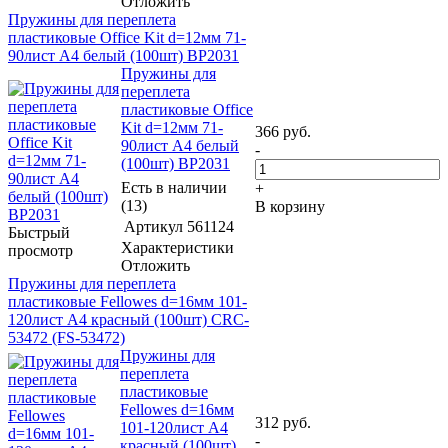
Отложить
Пружины для переплета
пластиковые Office Kit d=12мм 71-
90лист A4 белый (100шт) BP2031
Пружины для
переплета
пластиковые Office
Kit d=12мм 71-
366
руб.
90лист A4 белый
-
(100шт) BP2031
Есть в наличии
+
(13)
В корзину
Артикул
561124
Быстрый
Характеристики
просмотр
Отложить
Пружины для переплета
пластиковые Fellowes d=16мм 101-
120лист A4 красный (100шт) CRC-
53472 (FS-53472)
Пружины для
переплета
пластиковые
Fellowes d=16мм
312
руб.
101-120лист A4
-
красный (100шт)