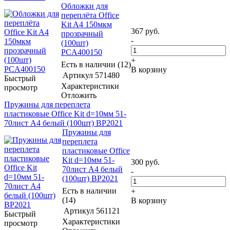
Обложки для
переплёта Office
Kit A4 150мкм
367
руб.
прозрачный
-
(100шт)
PCA400150
+
Есть в наличии (12)
В корзину
Артикул
571480
Быстрый
Характеристики
просмотр
Отложить
Пружины для переплета
пластиковые Office Kit d=10мм 51-
70лист A4 белый (100шт) BP2021
Пружины для
переплета
пластиковые Office
Kit d=10мм 51-
300
руб.
70лист A4 белый
-
(100шт) BP2021
Есть в наличии
+
(14)
В корзину
Артикул
561121
Быстрый
Характеристики
просмотр