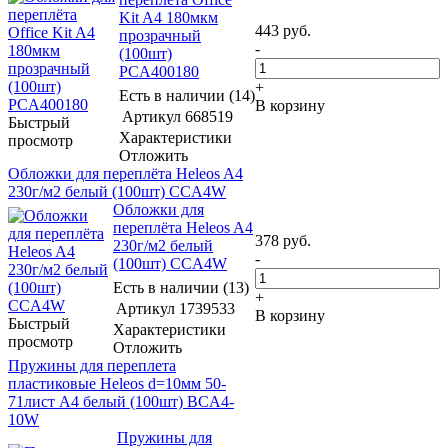
Kit A4 180мкм
443
руб.
прозрачный
-
(100шт)
PCA400180
+
Есть в наличии (14)
В корзину
Артикул
668519
Быстрый
Характеристики
просмотр
Отложить
Обложки для переплёта Heleos A4
230г/м2 белый (100шт) CCA4W
Обложки для
переплёта Heleos A4
378
руб.
230г/м2 белый
-
(100шт) CCA4W
Есть в наличии (13)
+
Артикул
1739533
В корзину
Быстрый
Характеристики
просмотр
Отложить
Пружины для переплета
пластиковые Heleos d=10мм 50-
71лист A4 белый (100шт) BCA4-
10W
Пружины для