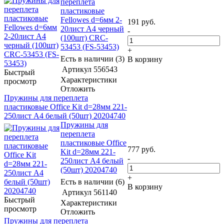
переплета
пластиковые
Fellowes d=6мм 2-
191
руб.
20лист A4 черный
-
(100шт) CRC-
53453 (FS-53453)
+
Есть в наличии (3)
В корзину
Артикул
556543
Быстрый
Характеристики
просмотр
Отложить
Пружины для переплета
пластиковые Office Kit d=28мм 221-
250лист A4 белый (50шт) 20204740
Пружины для
переплета
пластиковые Office
777
руб.
Kit d=28мм 221-
-
250лист A4 белый
(50шт) 20204740
+
Есть в наличии (6)
В корзину
Артикул
561140
Быстрый
Характеристики
просмотр
Отложить
Пружины для переплета