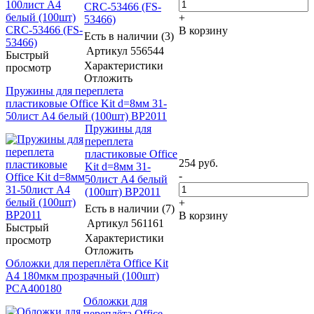
CRC-53466 (FS-
+
53466)
В корзину
Есть в наличии (3)
Артикул
556544
Быстрый
Характеристики
просмотр
Отложить
Пружины для переплета
пластиковые Office Kit d=8мм 31-
50лист A4 белый (100шт) BP2011
Пружины для
переплета
пластиковые Office
254
руб.
Kit d=8мм 31-
-
50лист A4 белый
(100шт) BP2011
+
Есть в наличии (7)
В корзину
Артикул
561161
Быстрый
Характеристики
просмотр
Отложить
Обложки для переплёта Office Kit
A4 180мкм прозрачный (100шт)
PCA400180
Обложки для
переплёта Office