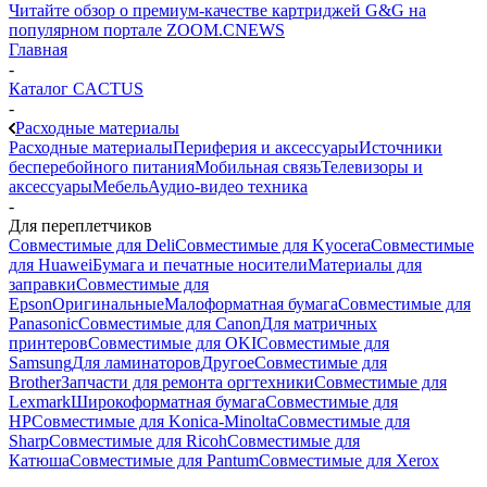
Читайте обзор о премиум-качестве картриджей G&G на
популярном портале ZOOM.CNEWS
Главная
-
Каталог CACTUS
-
Расходные материалы
Расходные материалы
Периферия и аксессуары
Источники
бесперебойного питания
Мобильная связь
Телевизоры и
аксессуары
Мебель
Аудио-видео техника
-
Для переплетчиков
Совместимые для Deli
Совместимые для Kyocera
Совместимые
для Huawei
Бумага и печатные носители
Материалы для
заправки
Совместимые для
Epson
Оригинальные
Малоформатная бумага
Совместимые для
Panasonic
Совместимые для Canon
Для матричных
принтеров
Совместимые для OKI
Совместимые для
Samsung
Для ламинаторов
Другое
Совместимые для
Brother
Запчасти для ремонта оргтехники
Совместимые для
Lexmark
Широкоформатная бумага
Совместимые для
HP
Совместимые для Konica-Minolta
Совместимые для
Sharp
Совместимые для Ricoh
Совместимые для
Катюша
Совместимые для Pantum
Совместимые для Xerox