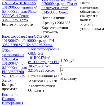
Наши
б:30000стр. для Phaser
менеджеры
3330/WorkCentre
обязательно
3345/3335 Xerox
свяжутся с
Нет в наличии
вами и
Артикул
2061385
Быстрый просмотр
уточнят
Характеристики
условия заказа
Отложить
Блок фотобарабана G&G GG-
101R00474 ч/б:10000стр. для PH
3052/3260 WC 3215/3225 Xerox
Блок фотобарабана
G&G GG-
101R00474 ч/
1190
руб.
б:10000стр. для PH
-
3052/3260 WC
3215/3225 Xerox
+
Есть в наличии (47)
В корзину
Артикул
1697228
Быстрый
Характеристики
просмотр
Отложить
Компания
Помощь
Информация