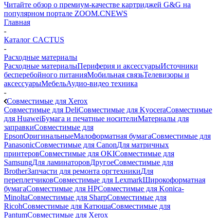
Читайте обзор о премиум-качестве картриджей G&G на
популярном портале ZOOM.CNEWS
Главная
-
Каталог CACTUS
-
Расходные материалы
Расходные материалы
Периферия и аксессуары
Источники
бесперебойного питания
Мобильная связь
Телевизоры и
аксессуары
Мебель
Аудио-видео техника
-
Совместимые для Xerox
Совместимые для Deli
Совместимые для Kyocera
Совместимые
для Huawei
Бумага и печатные носители
Материалы для
заправки
Совместимые для
Epson
Оригинальные
Малоформатная бумага
Совместимые для
Panasonic
Совместимые для Canon
Для матричных
принтеров
Совместимые для OKI
Совместимые для
Samsung
Для ламинаторов
Другое
Совместимые для
Brother
Запчасти для ремонта оргтехники
Для
переплетчиков
Совместимые для Lexmark
Широкоформатная
бумага
Совместимые для HP
Совместимые для Konica-
Minolta
Совместимые для Sharp
Совместимые для
Ricoh
Совместимые для Катюша
Совместимые для
Pantum
Совместимые для Xerox