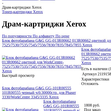
-
Драм-картриджи Xerox
Тонер-картриджи Xerox
Драм-картриджи Xerox
По популярности
По алфавиту
По цене
Блок фотобарабана G&G GG-013R00662 013R00662 цветной для
7525/7530/7535/7545/7556/7830/7835/7845/7855 Xerox
Блок фотобараб
013R00662 цветн
7525/7530/7535/7
Xerox
Есть в наличии (
Артикул
211915
Быстрый просмотр
Характеристики
Отложить
Блок фотобарабана G&G GG-101R00555
101R00555 черный ч/б:30000стр. для Phaser
3330/WorkCentre 3345/3335 Xerox
Блок фотобарабана
1808
руб.
G&G GG-101R00555
Под заказ
101R00555 черный ч/