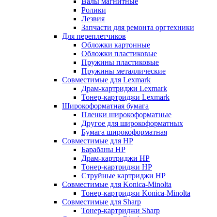
Валы магнитные
Ролики
Лезвия
Запчасти для ремонта оргтехники
Для переплетчиков
Обложки картонные
Обложки пластиковые
Пружины пластиковые
Пружины металлические
Совместимые для Lexmark
Драм-картриджи Lexmark
Тонер-картриджи Lexmark
Широкоформатная бумага
Пленки широкоформатные
Другое для широкоформатных
Бумага широкоформатная
Совместимые для HP
Барабаны HP
Драм-картриджи HP
Тонер-картриджи HP
Струйные картриджи HP
Совместимые для Konica-Minolta
Тонер-картриджи Konica-Minolta
Совместимые для Sharp
Тонер-картриджи Sharp