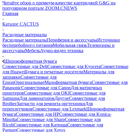
Читайте обзор о премиум-качестве картриджей G&G на
популярном портале ZOOM.CNEWS
Главная
-
Каталог CACTUS
-
Расходные материалы
Расходные материалы
Периферия и аксессуары
Источники
бесперебойного питания
Мобильная связь
Телевизоры и
аксессуары
Мебель
Аудио-видео техника
-
Широкоформатная бумага
Совместимые для Deli
Совместимые для Kyocera
Совместимые
для Huawei
Бумага и печатные носители
Материалы для
заправки
Совместимые для
Epson
Оригинальные
Малоформатная бумага
Совместимые для
Panasonic
Совместимые для Canon
Для матричных
принтеров
Совместимые для OKI
Совместимые для
Samsung
Для ламинаторов
Другое
Совместимые для
Brother
Запчасти для ремонта оргтехники
Для
переплетчиков
Совместимые для Lexmark
Широкоформатная
бумага
Совместимые для HP
Совместимые для Konica-
Minolta
Совместимые для Sharp
Совместимые для
Ricoh
Совместимые для Катюша
Совместимые для
Pantum
Совместимые для Xerox