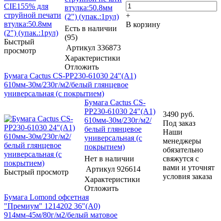
втулка:50.8мм
+
(2") (упак.:1рул)
В корзину
Есть в наличии
(95)
Быстрый
Артикул
336873
просмотр
Характеристики
Отложить
Бумага Cactus CS-PP230-61030 24"(A1)
610мм-30м/230г/м2/белый глянцевое
универсальная (с покрытием)
Бумага Cactus CS-
PP230-61030 24"(A1)
3490
руб.
610мм-30м/230г/м2/
Под заказ
белый глянцевое
Наши
универсальная (с
менеджеры
покрытием)
обязательно
Нет в наличии
свяжутся с
вами и уточнят
Артикул
926614
Быстрый просмотр
условия заказа
Характеристики
Отложить
Бумага Lomond офсетная
"Премиум" 1214202 36"(A0)
914мм-45м/80г/м2/белый матовое