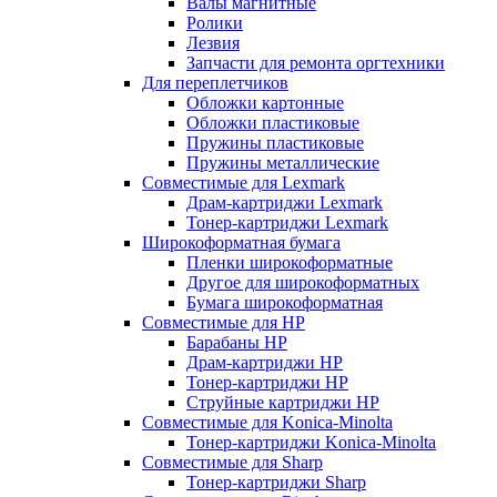
Валы магнитные
Ролики
Лезвия
Запчасти для ремонта оргтехники
Для переплетчиков
Обложки картонные
Обложки пластиковые
Пружины пластиковые
Пружины металлические
Совместимые для Lexmark
Драм-картриджи Lexmark
Тонер-картриджи Lexmark
Широкоформатная бумага
Пленки широкоформатные
Другое для широкоформатных
Бумага широкоформатная
Совместимые для HP
Барабаны HP
Драм-картриджи HP
Тонер-картриджи HP
Струйные картриджи HP
Совместимые для Konica-Minolta
Тонер-картриджи Konica-Minolta
Совместимые для Sharp
Тонер-картриджи Sharp