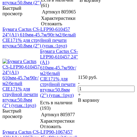
В корзину
(61)
Быстрый
Артикул
805965
просмотр
Характеристики
Отложить
Бумага Cactus CS-LFP90-610457
24"(A1) 610мм-45.7м/90г/м2/белый
CIE171% для струйной печати
втулка:50.8мм (2") (упак.:1рул)
Бумага Cactus CS-
LFP90-610457 24"
(A1)
610мм-45.7м/90г/
м2/белый
1150
руб.
CIE171% для
-
струйной печати
втулка:50.8мм
+
(2") (упак.:1рул)
В корзину
Есть в наличии
(193)
Быстрый
Артикул
805977
просмотр
Характеристики
Отложить
Бумага Cactus CS-LFP90-1067457