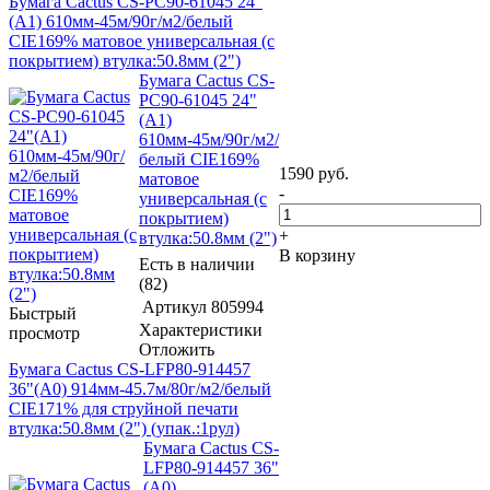
Бумага Cactus CS-PC90-61045 24"
(A1) 610мм-45м/90г/м2/белый
CIE169% матовое универсальная (с
покрытием) втулка:50.8мм (2")
Бумага Cactus CS-
PC90-61045 24"
(A1)
610мм-45м/90г/м2/
белый CIE169%
1590
руб.
матовое
-
универсальная (с
покрытием)
+
втулка:50.8мм (2")
В корзину
Есть в наличии
(82)
Артикул
805994
Быстрый
Характеристики
просмотр
Отложить
Бумага Cactus CS-LFP80-914457
36"(A0) 914мм-45.7м/80г/м2/белый
CIE171% для струйной печати
втулка:50.8мм (2") (упак.:1рул)
Бумага Cactus CS-
LFP80-914457 36"
(A0)