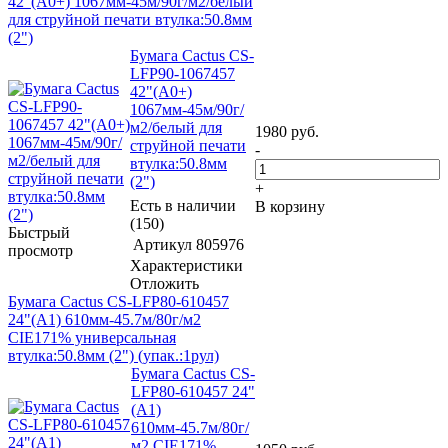
42"(A0+) 1067мм-45м/90г/м2/белый
для струйной печати втулка:50.8мм
(2")
Бумага Cactus CS-
LFP90-1067457
42"(A0+)
1067мм-45м/90г/
м2/белый для
1980
руб.
струйной печати
-
втулка:50.8мм
(2")
+
Есть в наличии
В корзину
(150)
Быстрый
Артикул
805976
просмотр
Характеристики
Отложить
Бумага Cactus CS-LFP80-610457
24"(A1) 610мм-45.7м/80г/м2
CIE171% универсальная
втулка:50.8мм (2") (упак.:1рул)
Бумага Cactus CS-
LFP80-610457 24"
(A1)
610мм-45.7м/80г/
м2 CIE171%