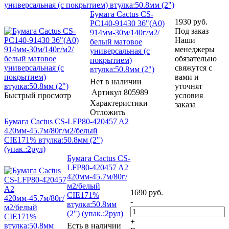
универсальная (с покрытием) втулка:50.8мм (2")
Бумага Cactus CS-
1930
руб.
PC140-91430 36"(A0)
Под заказ
914мм-30м/140г/м2/
Наши
белый матовое
менеджеры
универсальная (с
обязательно
покрытием)
свяжутся с
втулка:50.8мм (2")
вами и
Нет в наличии
уточнят
Артикул
805989
Быстрый просмотр
условия
Характеристики
заказа
Отложить
Бумага Cactus CS-LFP80-420457 A2
420мм-45.7м/80г/м2/белый
CIE171% втулка:50.8мм (2")
(упак.:2рул)
Бумага Cactus CS-
LFP80-420457 A2
420мм-45.7м/80г/
м2/белый
1690
руб.
CIE171%
-
втулка:50.8мм
(2") (упак.:2рул)
+
Есть в наличии