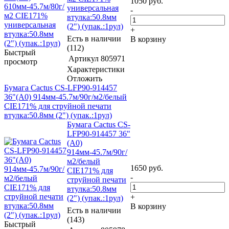
1050
руб.
универсальная
-
втулка:50.8мм
(2") (упак.:1рул)
+
Есть в наличии
В корзину
(112)
Быстрый
Артикул
805971
просмотр
Характеристики
Отложить
Бумага Cactus CS-LFP90-914457
36"(A0) 914мм-45.7м/90г/м2/белый
CIE171% для струйной печати
втулка:50.8мм (2") (упак.:1рул)
Бумага Cactus CS-
LFP90-914457 36"
(A0)
914мм-45.7м/90г/
м2/белый
1650
руб.
CIE171% для
-
струйной печати
втулка:50.8мм
+
(2") (упак.:1рул)
В корзину
Есть в наличии
(143)
Быстрый