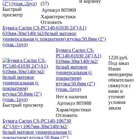
В корзину
(57)
Быстрый
Артикул
805969
просмотр
Характеристики
Отложить
Бумага Cactus CS-PC140-61030 24"(A1)
610мм-30м/140г/м2/белый матовое
универсальная (с покрытием) втулка:50.8мм (2")
(упак.:1рул)
Бумага Cactus CS-
PC140-61030 24"(A1)
1220
руб.
610мм-30м/140г/м2/
Под заказ
белый матовое
Наши
универсальная (с
менеджеры
покрытием)
обязательно
втулка:50.8мм (2")
свяжутся с
(упак.:1рул)
вами и
Нет в наличии
уточнят
условия
Артикул
805988
Быстрый просмотр
заказа
Характеристики
Отложить
Бумага Cactus CS-PC140-106730
42"(A0+) 1067мм-30м/140г/м2/
белый матовое универсальная (с
покрытием) втулка:50.8мм (2")