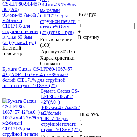
914мм-45.7м/80г/
м2/белый
1650
руб.
CIE171% для
-
струйной печати
втулка:50.8мм
+
(2") (упак.:1рул)
В корзину
Есть в наличии
(168)
Быстрый
Артикул
805975
просмотр
Характеристики
Отложить
Бумага Cactus CS-LFP80-1067457
42"(A0+) 1067мм-45.7м/80г/м2/
белый CIE171% для струйной
печати втулка:50.8мм (2")
Бумага Cactus CS-
LFP80-1067457
42"(A0+)
1067мм-45.7м/80г/
м2/белый
1850
руб.
CIE171% для
-
струйной печати
втулка:50.8мм (2")
+
Есть в наличии