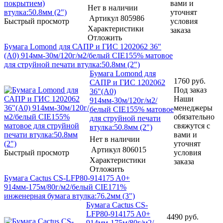
вами и
Нет в наличии
уточнят
Артикул
805986
Быстрый просмотр
условия
Характеристики
заказа
Отложить
Бумага Lomond для САПР и ГИС 1202062 36"
(A0) 914мм-30м/120г/м2/белый CIE155% матовое
для струйной печати втулка:50.8мм (2")
Бумага Lomond для
1760
руб.
САПР и ГИС 1202062
Под заказ
36"(A0)
Наши
914мм-30м/120г/м2/
менеджеры
белый CIE155% матовое
обязательно
для струйной печати
свяжутся с
втулка:50.8мм (2")
вами и
Нет в наличии
уточнят
Артикул
806015
Быстрый просмотр
условия
Характеристики
заказа
Отложить
Бумага Cactus CS-LFP80-914175 A0+
914мм-175м/80г/м2/белый CIE171%
инженерная бумага втулка:76.2мм (3")
Бумага Cactus CS-
LFP80-914175 A0+
4490
руб.
914мм-175м/80г/м2/