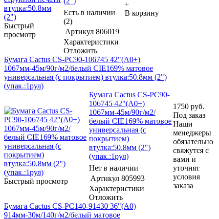
(2")
+
Есть в наличии
В корзину
(2)
Быстрый
Артикул
806019
просмотр
Характеристики
Отложить
Бумага Cactus CS-PC90-106745 42"(A0+)
1067мм-45м/90г/м2/белый CIE169% матовое
универсальная (с покрытием) втулка:50.8мм (2")
(упак.:1рул)
Бумага Cactus CS-PC90-
106745 42"(A0+)
1750
руб.
1067мм-45м/90г/м2/
Под заказ
белый CIE169% матовое
Наши
универсальная (с
менеджеры
покрытием)
обязательно
втулка:50.8мм (2")
свяжутся с
(упак.:1рул)
вами и
Нет в наличии
уточнят
условия
Артикул
805993
Быстрый просмотр
заказа
Характеристики
Отложить
Бумага Cactus CS-PC140-91430 36"(A0)
914мм-30м/140г/м2/белый матовое