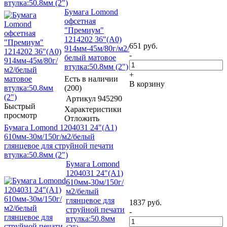
втулка:50.8мм (2")
Бумага Lomond
офсетная
"Премиум"
1214202 36"(A0)
651
руб.
914мм-45м/80г/м2/
-
белый матовое
втулка:50.8мм (2")
+
Есть в наличии
В корзину
(200)
Артикул
945290
Быстрый
Характеристики
просмотр
Отложить
Бумага Lomond 1204031 24"(A1)
610мм-30м/150г/м2/белый
глянцевое для струйной печати
втулка:50.8мм (2")
Бумага Lomond
1204031 24"(A1)
610мм-30м/150г/
м2/белый
глянцевое для
1837
руб.
струйной печати
-
втулка:50.8мм