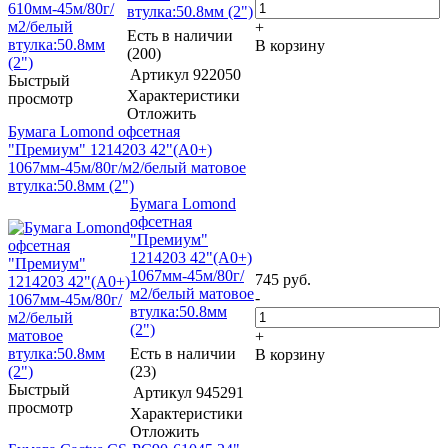
втулка:50.8мм (2")
+
Есть в наличии
В корзину
(200)
Артикул
922050
Быстрый
Характеристики
просмотр
Отложить
Бумага Lomond офсетная
"Премиум" 1214203 42"(A0+)
1067мм-45м/80г/м2/белый матовое
втулка:50.8мм (2")
Бумага Lomond
офсетная
"Премиум"
1214203 42"(A0+)
1067мм-45м/80г/
745
руб.
м2/белый матовое
-
втулка:50.8мм
(2")
+
Есть в наличии
В корзину
(23)
Быстрый
Артикул
945291
просмотр
Характеристики
Отложить