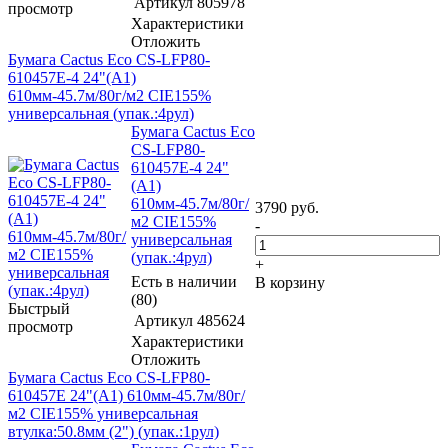
Артикул
805978
просмотр
Характеристики
Отложить
Бумага Cactus Eco CS-LFP80-
610457E-4 24"(A1)
610мм-45.7м/80г/м2 CIE155%
универсальная (упак.:4рул)
Бумага Cactus Eco
CS-LFP80-
610457E-4 24"
(A1)
610мм-45.7м/80г/
3790
руб.
м2 CIE155%
-
универсальная
(упак.:4рул)
+
Есть в наличии
В корзину
(80)
Быстрый
Артикул
485624
просмотр
Характеристики
Отложить
Бумага Cactus Eco CS-LFP80-
610457E 24"(A1) 610мм-45.7м/80г/
м2 CIE155% универсальная
втулка:50.8мм (2") (упак.:1рул)