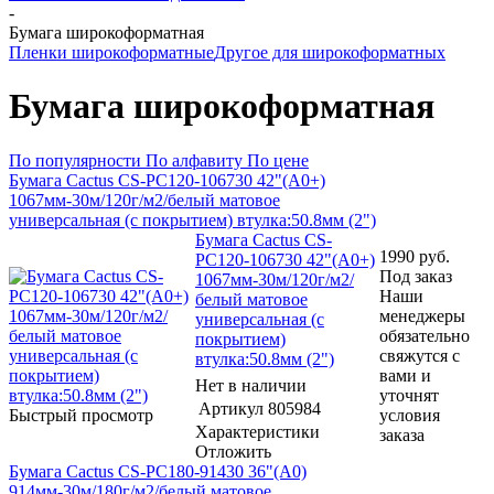
-
Бумага широкоформатная
Пленки широкоформатные
Другое для широкоформатных
Бумага широкоформатная
По популярности
По алфавиту
По цене
Бумага Cactus CS-PC120-106730 42"(A0+)
1067мм-30м/120г/м2/белый матовое
универсальная (с покрытием) втулка:50.8мм (2")
Бумага Cactus CS-
1990
руб.
PC120-106730 42"(A0+)
Под заказ
1067мм-30м/120г/м2/
Наши
белый матовое
менеджеры
универсальная (с
обязательно
покрытием)
свяжутся с
втулка:50.8мм (2")
вами и
Нет в наличии
уточнят
Артикул
805984
Быстрый просмотр
условия
Характеристики
заказа
Отложить
Бумага Cactus CS-PC180-91430 36"(A0)
914мм-30м/180г/м2/белый матовое