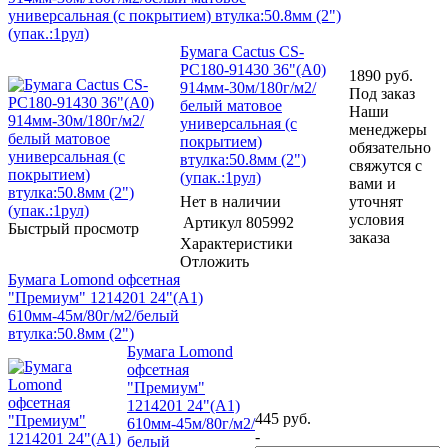
универсальная (с покрытием) втулка:50.8мм (2")
(упак.:1рул)
Бумага Cactus CS-
PC180-91430 36"(A0)
1890
руб.
914мм-30м/180г/м2/
Под заказ
белый матовое
Наши
универсальная (с
менеджеры
покрытием)
обязательно
втулка:50.8мм (2")
свяжутся с
(упак.:1рул)
вами и
Нет в наличии
уточнят
условия
Артикул
805992
Быстрый просмотр
заказа
Характеристики
Отложить
Бумага Lomond офсетная
"Премиум" 1214201 24"(A1)
610мм-45м/80г/м2/белый
втулка:50.8мм (2")
Бумага Lomond
офсетная
"Премиум"
1214201 24"(A1)
445
руб.
610мм-45м/80г/м2/
-
белый