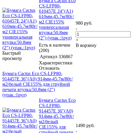
Бумага Cactus Eco
CS-LFP80-
610457E 24"(A1)
610мм-45.7м/80г/
м2 CIE155%
980
руб.
универсальная
-
втулка:50.8мм
(2") (упак.:1рул)
+
Есть в наличии
В корзину
(200)
Быстрый
Артикул
336867
просмотр
Характеристики
Отложить
Бумага Cactus Eco CS-LFP80-
914457E 36"(A0) 914мм-45.7м/80г/
м2/белый CIE155% для струйной
печати втулка:50.8мм (2")
(упак.:1рул)
Бумага Cactus Eco
CS-LFP80-
914457E 36"(A0)
914мм-45.7м/80г/
м2/белый
1490
руб.
CIE155% для
-
струйной печати