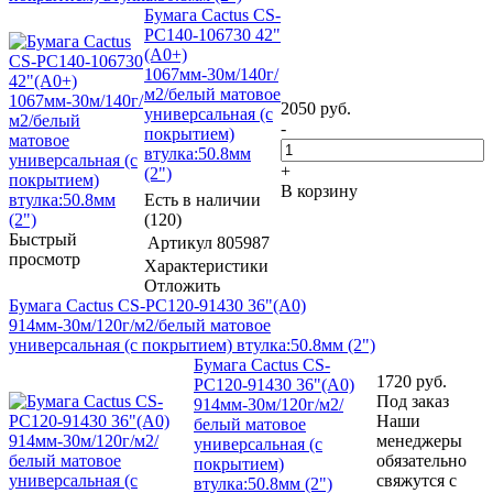
Бумага Cactus CS-
PC140-106730 42"
(A0+)
1067мм-30м/140г/
м2/белый матовое
2050
руб.
универсальная (с
-
покрытием)
втулка:50.8мм
+
(2")
В корзину
Есть в наличии
(120)
Быстрый
Артикул
805987
просмотр
Характеристики
Отложить
Бумага Cactus CS-PC120-91430 36"(A0)
914мм-30м/120г/м2/белый матовое
универсальная (с покрытием) втулка:50.8мм (2")
Бумага Cactus CS-
1720
руб.
PC120-91430 36"(A0)
Под заказ
914мм-30м/120г/м2/
Наши
белый матовое
менеджеры
универсальная (с
обязательно
покрытием)
свяжутся с
втулка:50.8мм (2")