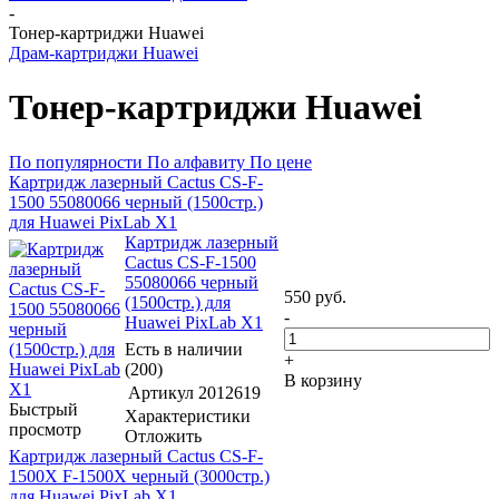
-
Тонер-картриджи Huawei
Драм-картриджи Huawei
Тонер-картриджи Huawei
По популярности
По алфавиту
По цене
Картридж лазерный Cactus CS-F-
1500 55080066 черный (1500стр.)
для Huawei PixLab X1
Картридж лазерный
Cactus CS-F-1500
55080066 черный
550
руб.
(1500стр.) для
-
Huawei PixLab X1
Есть в наличии
+
(200)
В корзину
Артикул
2012619
Быстрый
Характеристики
просмотр
Отложить
Картридж лазерный Cactus CS-F-
1500X F-1500X черный (3000стр.)
для Huawei PixLab X1