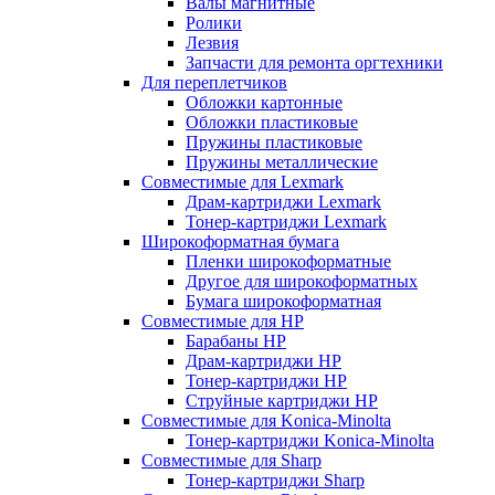
Валы магнитные
Ролики
Лезвия
Запчасти для ремонта оргтехники
Для переплетчиков
Обложки картонные
Обложки пластиковые
Пружины пластиковые
Пружины металлические
Совместимые для Lexmark
Драм-картриджи Lexmark
Тонер-картриджи Lexmark
Широкоформатная бумага
Пленки широкоформатные
Другое для широкоформатных
Бумага широкоформатная
Совместимые для HP
Барабаны HP
Драм-картриджи HP
Тонер-картриджи HP
Струйные картриджи HP
Совместимые для Konica-Minolta
Тонер-картриджи Konica-Minolta
Совместимые для Sharp
Тонер-картриджи Sharp