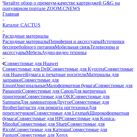
Читайте обзор о премиум-качестве картриджей G&G на
популярном портале ZOOM.CNEWS
Главная
-
Каталог CACTUS
-
Расходные материалы
Расходные материалы
Периферия и аксессуары
Источники
бесперебойного питания
Мобильная связь
Телевизоры и
аксессуары
Мебель
Аудио-видео техника
-
Совместимые для Huawei
Совместимые для Deli
Совместимые для Kyocera
Совместимые
для Huawei
Бумага и печатные носители
Материалы для
заправки
Совместимые для
Epson
Оригинальные
Малоформатная бумага
Совместимые для
Panasonic
Совместимые для Canon
Для матричных
принтеров
Совместимые для OKI
Совместимые для
Samsung
Для ламинаторов
Другое
Совместимые для
Brother
Запчасти для ремонта оргтехники
Для
переплетчиков
Совместимые для Lexmark
Широкоформатная
бумага
Совместимые для HP
Совместимые для Konica-
Minolta
Совместимые для Sharp
Совместимые для
Ricoh
Совместимые для Катюша
Совместимые для
Pantum
Совместимые для Xerox