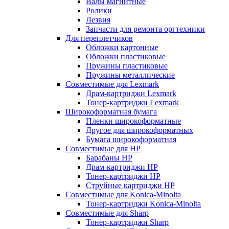
Валы магнитные
Ролики
Лезвия
Запчасти для ремонта оргтехники
Для переплетчиков
Обложки картонные
Обложки пластиковые
Пружины пластиковые
Пружины металлические
Совместимые для Lexmark
Драм-картриджи Lexmark
Тонер-картриджи Lexmark
Широкоформатная бумага
Пленки широкоформатные
Другое для широкоформатных
Бумага широкоформатная
Совместимые для HP
Барабаны HP
Драм-картриджи HP
Тонер-картриджи HP
Струйные картриджи HP
Совместимые для Konica-Minolta
Тонер-картриджи Konica-Minolta
Совместимые для Sharp
Тонер-картриджи Sharp