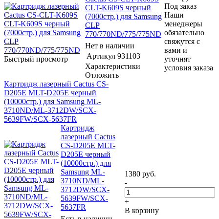
Под заказ
CLT-K609S черный
Наши
(7000стр.) для Samsung
менеджеры
CLP
обязательно
770/770ND/775/775ND
свяжутся с
Нет в наличии
вами и
Артикул
931103
Быстрый просмотр
уточнят
Характеристики
условия заказа
Отложить
Картридж лазерный Cactus CS-
D205E MLT-D205E черный
(10000стр.) для Samsung ML-
3710ND/ML-3712DW/SCX-
5639FW/SCX-5637FR
Картридж
лазерный Cactus
CS-D205E MLT-
D205E черный
(10000стр.) для
Samsung ML-
1380
руб.
3710ND/ML-
-
3712DW/SCX-
5639FW/SCX-
+
5637FR
В корзину
Есть в наличии