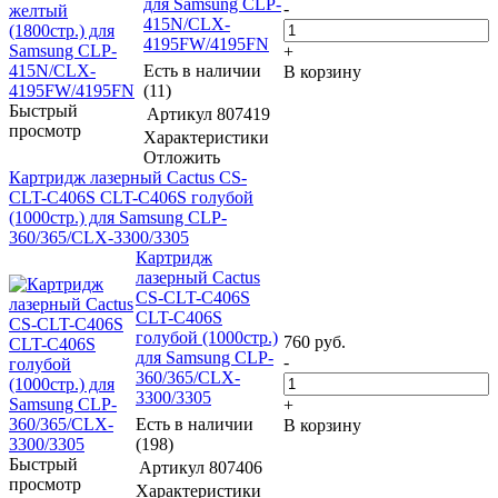
для Samsung CLP-
-
415N/CLX-
4195FW/4195FN
+
Есть в наличии
В корзину
(11)
Быстрый
Артикул
807419
просмотр
Характеристики
Отложить
Картридж лазерный Cactus CS-
CLT-C406S CLT-C406S голубой
(1000стр.) для Samsung CLP-
360/365/CLX-3300/3305
Картридж
лазерный Cactus
CS-CLT-C406S
CLT-C406S
голубой (1000стр.)
760
руб.
для Samsung CLP-
-
360/365/CLX-
3300/3305
+
Есть в наличии
В корзину
(198)
Быстрый
Артикул
807406
просмотр
Характеристики