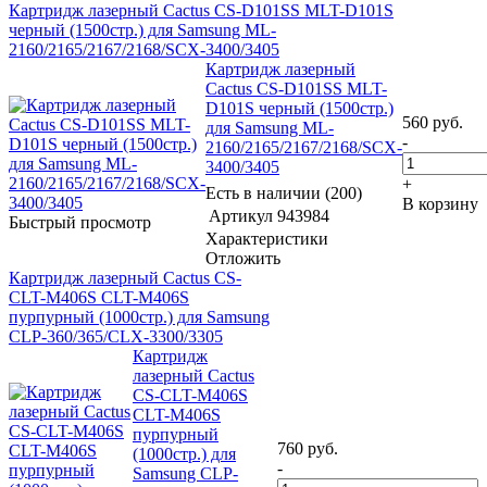
Картридж лазерный Cactus CS-D101SS MLT-D101S
черный (1500стр.) для Samsung ML-
2160/2165/2167/2168/SCX-3400/3405
Картридж лазерный
Cactus CS-D101SS MLT-
D101S черный (1500стр.)
560
руб.
для Samsung ML-
-
2160/2165/2167/2168/SCX-
3400/3405
+
Есть в наличии (200)
В корзину
Артикул
943984
Быстрый просмотр
Характеристики
Отложить
Картридж лазерный Cactus CS-
CLT-M406S CLT-M406S
пурпурный (1000стр.) для Samsung
CLP-360/365/CLX-3300/3305
Картридж
лазерный Cactus
CS-CLT-M406S
CLT-M406S
пурпурный
760
руб.
(1000стр.) для
-
Samsung CLP-