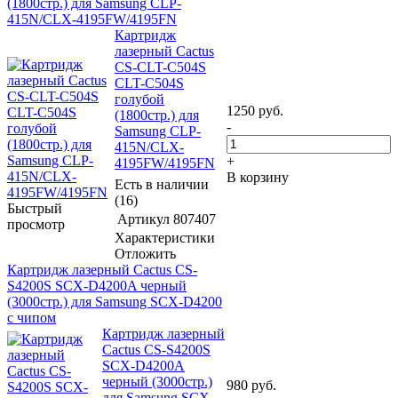
(1800стр.) для Samsung CLP-
415N/CLX-4195FW/4195FN
Картридж
лазерный Cactus
CS-CLT-C504S
CLT-C504S
голубой
1250
руб.
(1800стр.) для
-
Samsung CLP-
415N/CLX-
+
4195FW/4195FN
В корзину
Есть в наличии
(16)
Быстрый
Артикул
807407
просмотр
Характеристики
Отложить
Картридж лазерный Cactus CS-
S4200S SCX-D4200A черный
(3000стр.) для Samsung SCX-D4200
с чипом
Картридж лазерный
Cactus CS-S4200S
SCX-D4200A
черный (3000стр.)
980
руб.
для Samsung SCX-