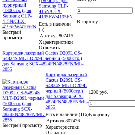
(1800стр.) для
-
Samsung CLP-
415N/CLX-
+
4195FW/4195FN
В корзину
Есть в наличии
(5)
Быстрый
Артикул
807415
просмотр
Характеристики
Отложить
Картридж лазерный Cactus D209L CS-
S4824S MLT-D209L черный (5000стр.)
для Samsung SCX-4824FN/4828FN/ML-
2855
Картридж лазерный
Cactus D209L CS-
S4824S MLT-D209L
черный (5000стр.)
1200
руб.
для Samsung SCX-
-
4824FN/4828FN/ML-
2855
+
Есть в наличии (116)
В корзину
Артикул
807426
Быстрый просмотр
Характеристики
Отложить