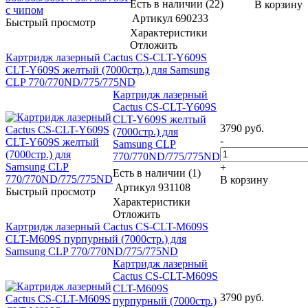
Есть в наличии (22)
В корзину
Артикул
690233
Быстрый просмотр
Характеристики
Отложить
Картридж лазерный Cactus CS-CLT-Y609S
CLT-Y609S желтый (7000стр.) для Samsung
CLP 770/770ND/775/775ND
Картридж лазерный
Cactus CS-CLT-Y609S
CLT-Y609S желтый
3790
руб.
(7000стр.) для
-
Samsung CLP
770/770ND/775/775ND
+
Есть в наличии (1)
В корзину
Артикул
931108
Быстрый просмотр
Характеристики
Отложить
Картридж лазерный Cactus CS-CLT-M609S
CLT-M609S пурпурный (7000стр.) для
Samsung CLP 770/770ND/775/775ND
Картридж лазерный
Cactus CS-CLT-M609S
CLT-M609S
3790
руб.
пурпурный (7000стр.)