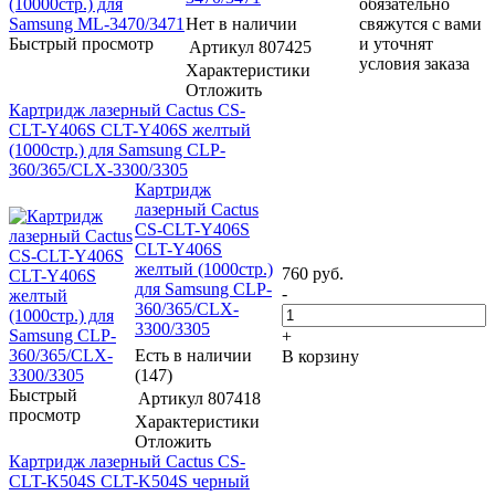
обязательно
Нет в наличии
свяжутся с вами
Быстрый просмотр
и уточнят
Артикул
807425
условия заказа
Характеристики
Отложить
Картридж лазерный Cactus CS-
CLT-Y406S CLT-Y406S желтый
(1000стр.) для Samsung CLP-
360/365/CLX-3300/3305
Картридж
лазерный Cactus
CS-CLT-Y406S
CLT-Y406S
желтый (1000стр.)
760
руб.
для Samsung CLP-
-
360/365/CLX-
3300/3305
+
Есть в наличии
В корзину
(147)
Быстрый
Артикул
807418
просмотр
Характеристики
Отложить
Картридж лазерный Cactus CS-
CLT-K504S CLT-K504S черный