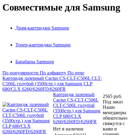
Совместимые для Samsung
Драм-картриджи Samsung
Тонер-картриджи Samsung
Барабаны Samsung
По популярности
По алфавиту
По цене
Картридж лазерный Cactus CS-CLT-C506L CLT-
C506L голубой (3500стр.) для Samsung CLP
680/CLX 6260/6260FD/6260FR
Картридж лазерный
2565
руб.
Cactus CS-CLT-C506L
Под заказ
CLT-C506L голубой
Наши
(3500стр.) для Samsung
менеджеры
CLP 680/CLX
обязательно
6260/6260FD/6260FR
свяжутся с
Нет в наличии
вами и
уточнят