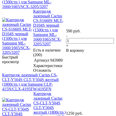
(1500стр.) для Samsung ML-
1660/1665/SCX-3205/3207
Картридж
лазерный Cactus
CS-S1660S MLT-
D104S черный
(1500стр.) для
590
руб.
Samsung ML-
-
1660/1665/SCX-
3205/3207
+
Есть в наличии
В корзину
(200)
Быстрый
Артикул
943989
просмотр
Характеристики
Отложить
Картридж лазерный Cactus CS-
CLT-Y504S CLT-Y504S желтый
(1800стр.) для Samsung CLP-
415N/CLX-4195FW/4195FN
Картридж
лазерный Cactus
CS-CLT-Y504S
CLT-Y504S
желтый (1800стр.)
1250
руб.