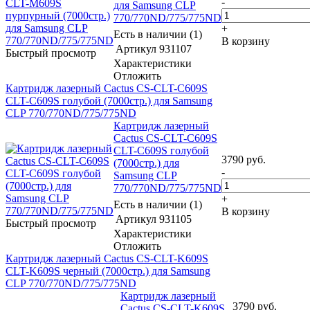
-
для Samsung CLP
770/770ND/775/775ND
+
Есть в наличии (1)
В корзину
Артикул
931107
Быстрый просмотр
Характеристики
Отложить
Картридж лазерный Cactus CS-CLT-C609S
CLT-C609S голубой (7000стр.) для Samsung
CLP 770/770ND/775/775ND
Картридж лазерный
Cactus CS-CLT-C609S
CLT-C609S голубой
3790
руб.
(7000стр.) для
-
Samsung CLP
770/770ND/775/775ND
+
Есть в наличии (1)
В корзину
Артикул
931105
Быстрый просмотр
Характеристики
Отложить
Картридж лазерный Cactus CS-CLT-K609S
CLT-K609S черный (7000стр.) для Samsung
CLP 770/770ND/775/775ND
Картридж лазерный
3790
руб.
Cactus CS-CLT-K609S