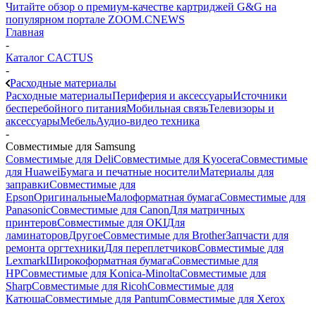
Читайте обзор о премиум-качестве картриджей G&G на
популярном портале ZOOM.CNEWS
Главная
-
Каталог CACTUS
-
Расходные материалы
Расходные материалы
Периферия и аксессуары
Источники
бесперебойного питания
Мобильная связь
Телевизоры и
аксессуары
Мебель
Аудио-видео техника
-
Совместимые для Samsung
Совместимые для Deli
Совместимые для Kyocera
Совместимые
для Huawei
Бумага и печатные носители
Материалы для
заправки
Совместимые для
Epson
Оригинальные
Малоформатная бумага
Совместимые для
Panasonic
Совместимые для Canon
Для матричных
принтеров
Совместимые для OKI
Для
ламинаторов
Другое
Совместимые для Brother
Запчасти для
ремонта оргтехники
Для переплетчиков
Совместимые для
Lexmark
Широкоформатная бумага
Совместимые для
HP
Совместимые для Konica-Minolta
Совместимые для
Sharp
Совместимые для Ricoh
Совместимые для
Катюша
Совместимые для Pantum
Совместимые для Xerox