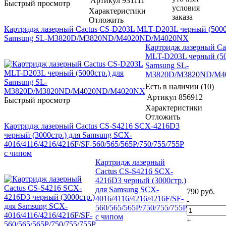
Артикул
931111
Быстрый просмотр
условия
Характеристики
заказа
Отложить
Картридж лазерный Cactus CS-D203L MLT-D203L черный (5000с
Samsung SL-M3820D/M3820ND/M4020ND/M4020NX
Картридж лазерный Ca
MLT-D203L черный (50
Samsung SL-
M3820D/M3820ND/M4
Есть в наличии (10)
Артикул
856912
Быстрый просмотр
Характеристики
Отложить
Картридж лазерный Cactus CS-S4216 SCX-4216D3
черный (3000стр.) для Samsung SCX-
4016/4116/4216/4216F/SF-560/565/565P/750/755/755P
с чипом
Картридж лазерный
Cactus CS-S4216 SCX-
4216D3 черный (3000стр.)
для Samsung SCX-
790
руб.
4016/4116/4216/4216F/SF-
-
560/565/565P/750/755/755P
с чипом
+