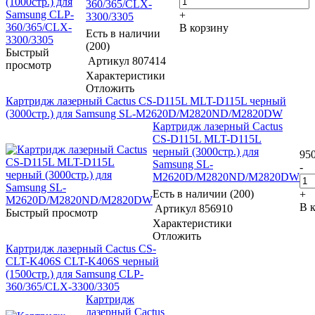
360/365/CLX-
+
3300/3305
В корзину
Есть в наличии
(200)
Быстрый
Артикул
807414
просмотр
Характеристики
Отложить
Картридж лазерный Cactus CS-D115L MLT-D115L черный
(3000стр.) для Samsung SL-M2620D/M2820ND/M2820DW
Картридж лазерный Cactus
CS-D115L MLT-D115L
черный (3000стр.) для
95
Samsung SL-
-
M2620D/M2820ND/M2820DW
Есть в наличии (200)
+
В 
Артикул
856910
Быстрый просмотр
Характеристики
Отложить
Картридж лазерный Cactus CS-
CLT-K406S CLT-K406S черный
(1500стр.) для Samsung CLP-
360/365/CLX-3300/3305
Картридж
лазерный Cactus