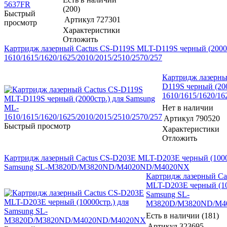
(200)
Быстрый
Артикул
727301
просмотр
Характеристики
Отложить
Картридж лазерный Cactus CS-D119S MLT-D119S черный (2000с
1610/1615/1620/1625/2010/2015/2510/2570/257
Картридж лазерны
D119S черный (20
1610/1615/1620/16
Нет в наличии
Артикул
790520
Быстрый просмотр
Характеристики
Отложить
Картридж лазерный Cactus CS-D203E MLT-D203E черный (1000
Samsung SL-M3820D/M3820ND/M4020ND/M4020NX
Картридж лазерный Ca
MLT-D203E черный (10
Samsung SL-
M3820D/M3820ND/M4
Есть в наличии (181)
Артикул
323695