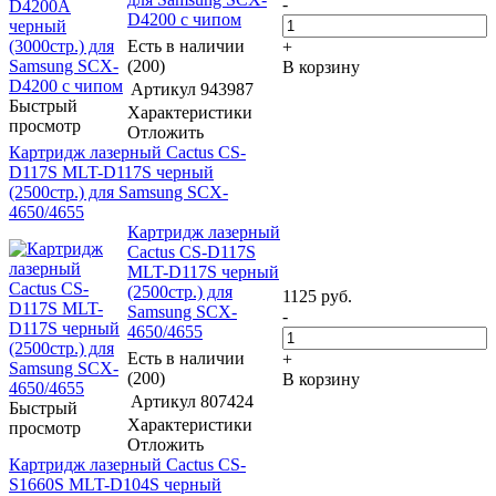
-
D4200 с чипом
Есть в наличии
+
(200)
В корзину
Артикул
943987
Быстрый
Характеристики
просмотр
Отложить
Картридж лазерный Cactus CS-
D117S MLT-D117S черный
(2500стр.) для Samsung SCX-
4650/4655
Картридж лазерный
Cactus CS-D117S
MLT-D117S черный
(2500стр.) для
1125
руб.
Samsung SCX-
-
4650/4655
Есть в наличии
+
(200)
В корзину
Артикул
807424
Быстрый
Характеристики
просмотр
Отложить
Картридж лазерный Cactus CS-
S1660S MLT-D104S черный