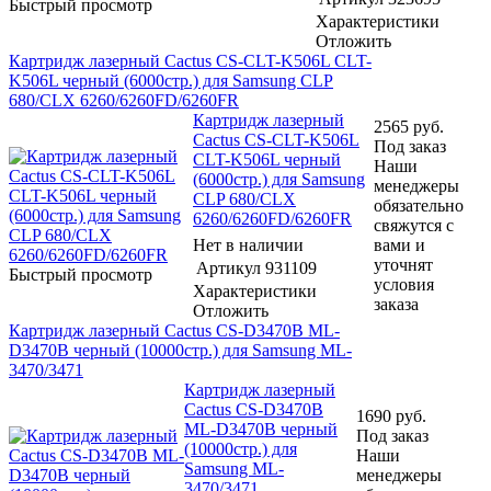
Быстрый просмотр
Характеристики
Отложить
Картридж лазерный Cactus CS-CLT-K506L CLT-
K506L черный (6000стр.) для Samsung CLP
680/CLX 6260/6260FD/6260FR
Картридж лазерный
2565
руб.
Cactus CS-CLT-K506L
Под заказ
CLT-K506L черный
Наши
(6000стр.) для Samsung
менеджеры
CLP 680/CLX
обязательно
6260/6260FD/6260FR
свяжутся с
Нет в наличии
вами и
уточнят
Артикул
931109
Быстрый просмотр
условия
Характеристики
заказа
Отложить
Картридж лазерный Cactus CS-D3470B ML-
D3470B черный (10000стр.) для Samsung ML-
3470/3471
Картридж лазерный
Cactus CS-D3470B
1690
руб.
ML-D3470B черный
Под заказ
(10000стр.) для
Наши
Samsung ML-
менеджеры
3470/3471