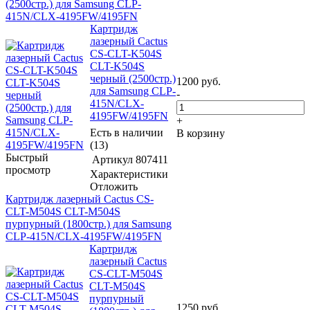
(2500стр.) для Samsung CLP-
415N/CLX-4195FW/4195FN
Картридж
лазерный Cactus
CS-CLT-K504S
CLT-K504S
черный (2500стр.)
1200
руб.
для Samsung CLP-
-
415N/CLX-
4195FW/4195FN
+
Есть в наличии
В корзину
(13)
Быстрый
Артикул
807411
просмотр
Характеристики
Отложить
Картридж лазерный Cactus CS-
CLT-M504S CLT-M504S
пурпурный (1800стр.) для Samsung
CLP-415N/CLX-4195FW/4195FN
Картридж
лазерный Cactus
CS-CLT-M504S
CLT-M504S
пурпурный
1250
руб.