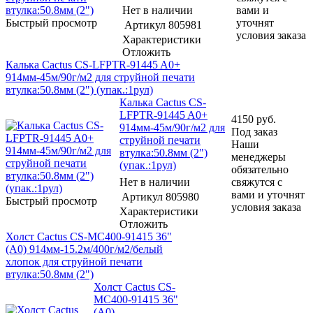
Нет в наличии
вами и
Быстрый просмотр
уточнят
Артикул
805981
условия заказа
Характеристики
Отложить
Калька Cactus CS-LFPTR-91445 A0+
914мм-45м/90г/м2 для струйной печати
втулка:50.8мм (2") (упак.:1рул)
Калька Cactus CS-
LFPTR-91445 A0+
4150
руб.
914мм-45м/90г/м2 для
Под заказ
струйной печати
Наши
втулка:50.8мм (2")
менеджеры
(упак.:1рул)
обязательно
Нет в наличии
свяжутся с
вами и уточнят
Артикул
805980
Быстрый просмотр
условия заказа
Характеристики
Отложить
Холст Cactus CS-MC400-91415 36"
(A0) 914мм-15.2м/400г/м2/белый
хлопок для струйной печати
втулка:50.8мм (2")
Холст Cactus CS-
MC400-91415 36"
(A0)