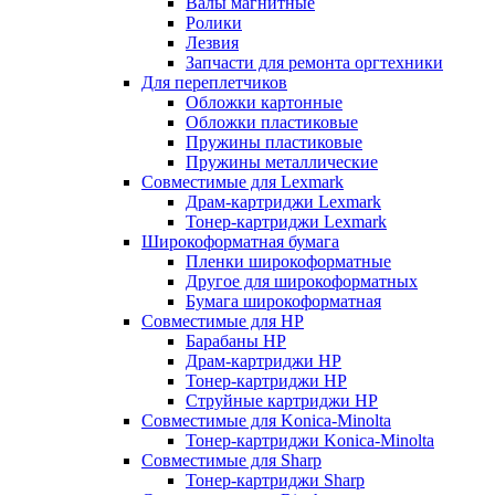
Валы магнитные
Ролики
Лезвия
Запчасти для ремонта оргтехники
Для переплетчиков
Обложки картонные
Обложки пластиковые
Пружины пластиковые
Пружины металлические
Совместимые для Lexmark
Драм-картриджи Lexmark
Тонер-картриджи Lexmark
Широкоформатная бумага
Пленки широкоформатные
Другое для широкоформатных
Бумага широкоформатная
Совместимые для HP
Барабаны HP
Драм-картриджи HP
Тонер-картриджи HP
Струйные картриджи HP
Совместимые для Konica-Minolta
Тонер-картриджи Konica-Minolta
Совместимые для Sharp
Тонер-картриджи Sharp