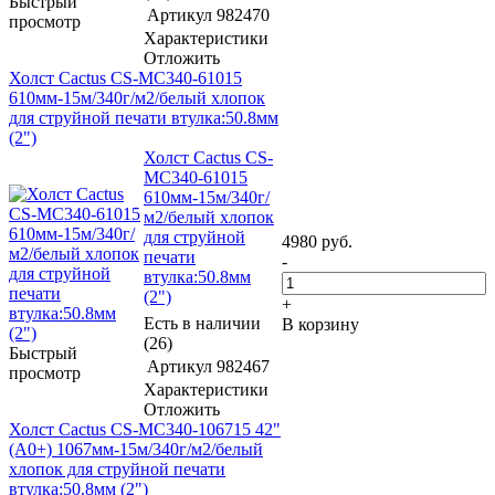
Быстрый
Артикул
982470
просмотр
Характеристики
Отложить
Холст Cactus CS-MC340-61015
610мм-15м/340г/м2/белый хлопок
для струйной печати втулка:50.8мм
(2")
Холст Cactus CS-
MC340-61015
610мм-15м/340г/
м2/белый хлопок
для струйной
4980
руб.
печати
-
втулка:50.8мм
(2")
+
Есть в наличии
В корзину
(26)
Быстрый
Артикул
982467
просмотр
Характеристики
Отложить
Холст Cactus CS-MC340-106715 42"
(A0+) 1067мм-15м/340г/м2/белый
хлопок для струйной печати
втулка:50.8мм (2")