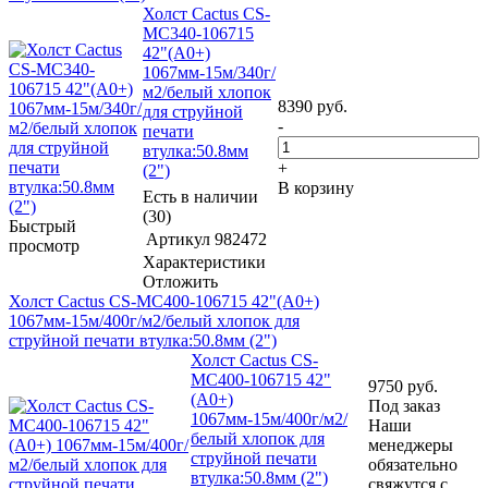
Холст Cactus CS-
MC340-106715
42"(A0+)
1067мм-15м/340г/
м2/белый хлопок
8390
руб.
для струйной
-
печати
втулка:50.8мм
+
(2")
В корзину
Есть в наличии
(30)
Быстрый
Артикул
982472
просмотр
Характеристики
Отложить
Холст Cactus CS-MC400-106715 42"(A0+)
1067мм-15м/400г/м2/белый хлопок для
струйной печати втулка:50.8мм (2")
Холст Cactus CS-
MC400-106715 42"
9750
руб.
(A0+)
Под заказ
1067мм-15м/400г/м2/
Наши
белый хлопок для
менеджеры
струйной печати
обязательно
втулка:50.8мм (2")
свяжутся с