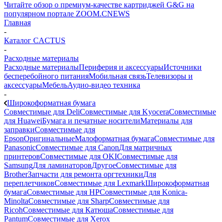
Читайте обзор о премиум-качестве картриджей G&G на
популярном портале ZOOM.CNEWS
Главная
-
Каталог CACTUS
-
Расходные материалы
Расходные материалы
Периферия и аксессуары
Источники
бесперебойного питания
Мобильная связь
Телевизоры и
аксессуары
Мебель
Аудио-видео техника
-
Широкоформатная бумага
Совместимые для Deli
Совместимые для Kyocera
Совместимые
для Huawei
Бумага и печатные носители
Материалы для
заправки
Совместимые для
Epson
Оригинальные
Малоформатная бумага
Совместимые для
Panasonic
Совместимые для Canon
Для матричных
принтеров
Совместимые для OKI
Совместимые для
Samsung
Для ламинаторов
Другое
Совместимые для
Brother
Запчасти для ремонта оргтехники
Для
переплетчиков
Совместимые для Lexmark
Широкоформатная
бумага
Совместимые для HP
Совместимые для Konica-
Minolta
Совместимые для Sharp
Совместимые для
Ricoh
Совместимые для Катюша
Совместимые для
Pantum
Совместимые для Xerox