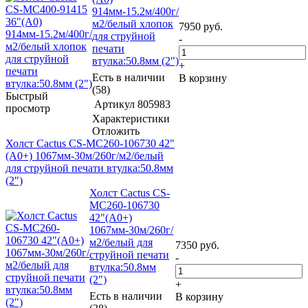
914мм-15.2м/400г/
м2/белый хлопок
7950
руб.
для струйной
-
печати
втулка:50.8мм (2")
+
Есть в наличии
В корзину
(58)
Быстрый
Артикул
805983
просмотр
Характеристики
Отложить
Холст Cactus CS-MC260-106730 42"
(A0+) 1067мм-30м/260г/м2/белый
для струйной печати втулка:50.8мм
(2")
Холст Cactus CS-
MC260-106730
42"(A0+)
1067мм-30м/260г/
м2/белый для
7350
руб.
струйной печати
-
втулка:50.8мм
(2")
+
Есть в наличии
В корзину