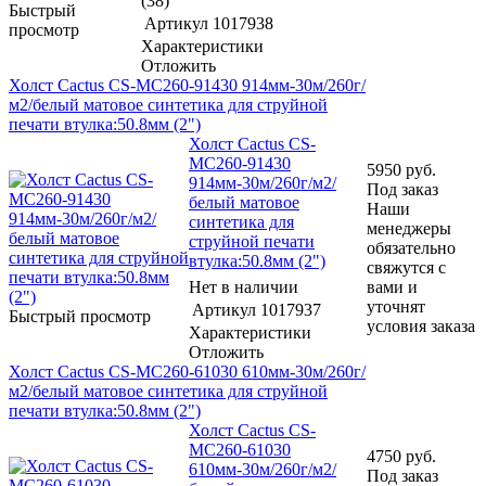
(38)
Быстрый
Артикул
1017938
просмотр
Характеристики
Отложить
Холст Cactus CS-MC260-91430 914мм-30м/260г/
м2/белый матовое синтетика для струйной
печати втулка:50.8мм (2")
Холст Cactus CS-
MC260-91430
5950
руб.
914мм-30м/260г/м2/
Под заказ
белый матовое
Наши
синтетика для
менеджеры
струйной печати
обязательно
втулка:50.8мм (2")
свяжутся с
Нет в наличии
вами и
уточнят
Артикул
1017937
Быстрый просмотр
условия заказа
Характеристики
Отложить
Холст Cactus CS-MC260-61030 610мм-30м/260г/
м2/белый матовое синтетика для струйной
печати втулка:50.8мм (2")
Холст Cactus CS-
MC260-61030
4750
руб.
610мм-30м/260г/м2/
Под заказ