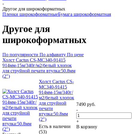
-
Другое для широкоформатных
Пленки широкоформатные
Бумага широкоформатная
Другое для
широкоформатных
По популярности
По алфавиту
По цене
Холст Cactus CS-MC340-91415
914мм-15м/340г/м2/белый хлопок
для струйной печати втулка:50.8мм
(2")
Холст Cactus CS-
MC340-91415
914мм-15м/340г/
м2/белый хлопок
для струйной
7490
руб.
печати
-
втулка:50.8мм
(2")
+
Есть в наличии
В корзину
(53)