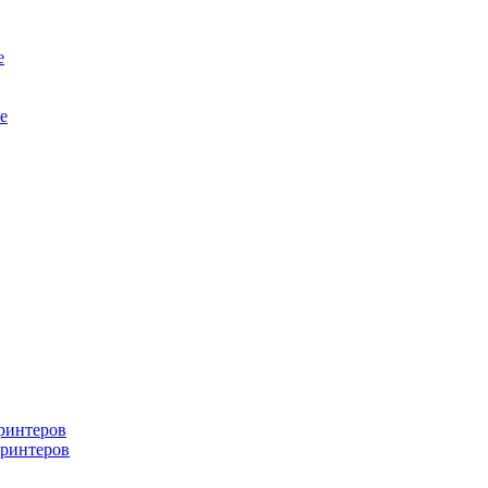
е
е
ринтеров
ринтеров