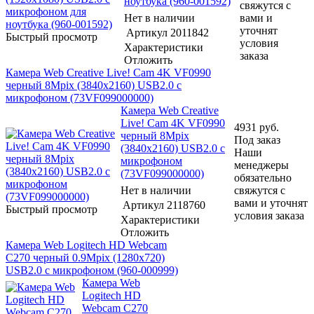
ноутбука (960-001592)
свяжутся с
Нет в наличии
вами и
уточнят
Артикул
2011842
Быстрый просмотр
условия
Характеристики
заказа
Отложить
Камера Web Creative Live! Cam 4K VF0990
черный 8Mpix (3840x2160) USB2.0 с
микрофоном (73VF099000000)
Камера Web Creative
Live! Cam 4K VF0990
4931
руб.
черный 8Mpix
Под заказ
(3840x2160) USB2.0 с
Наши
микрофоном
менеджеры
(73VF099000000)
обязательно
Нет в наличии
свяжутся с
вами и уточнят
Артикул
2118760
Быстрый просмотр
условия заказа
Характеристики
Отложить
Камера Web Logitech HD Webcam
C270 черный 0.9Mpix (1280x720)
USB2.0 с микрофоном (960-000999)
Камера Web
Logitech HD
Webcam C270