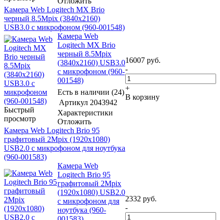
Отложить
Камера Web Logitech MX Brio
черный 8.5Mpix (3840x2160)
USB3.0 с микрофоном (960-001548)
Камера Web
Logitech MX Brio
черный 8.5Mpix
16007
руб.
(3840x2160) USB3.0
-
с микрофоном (960-
001548)
+
Есть в наличии (24)
В корзину
Артикул
2043942
Быстрый
Характеристики
просмотр
Отложить
Камера Web Logitech Brio 95
графитовый 2Mpix (1920x1080)
USB2.0 с микрофоном для ноутбука
(960-001583)
Камера Web
Logitech Brio 95
графитовый 2Mpix
(1920x1080) USB2.0
2332
руб.
с микрофоном для
-
ноутбука (960-
001583)