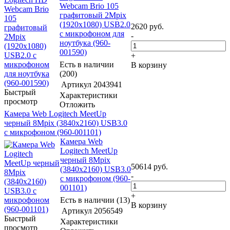
Webcam Brio 105
графитовый 2Mpix
(1920x1080) USB2.0
2620
руб.
с микрофоном для
-
ноутбука (960-
001590)
+
Есть в наличии
В корзину
(200)
Артикул
2043941
Быстрый
Характеристики
просмотр
Отложить
Камера Web Logitech MeetUp
черный 8Mpix (3840x2160) USB3.0
с микрофоном (960-001101)
Камера Web
Logitech MeetUp
черный 8Mpix
50614
руб.
(3840x2160) USB3.0
-
с микрофоном (960-
001101)
+
Есть в наличии (13)
В корзину
Артикул
2056549
Быстрый
Характеристики
просмотр