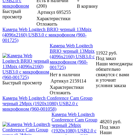
Есть в наличии
+
(200)
В корзину
Быстрый
Артикул
695255
просмотр
Характеристики
Отложить
Камера Web Logitech BRIO черный 13Mpix
(4096x2160) USB3.0 с микрофоном (960-
001725)
Камера Web Logitech
BRIO черный 13Mpix
11922
руб.
(4096x2160) USB3.0 с
Под заказ
микрофоном (960-
Наши менеджеры
001725)
обязательно
Нет в наличии
свяжутся с вами
и уточнят
Артикул
2159114
Быстрый просмотр
условия заказа
Характеристики
Отложить
Камера Web Logitech Conference Cam Group
черный 2Mpix (1920x1080) USB2.0 с
микрофоном (960-001058)
Камера Web Logitech
Conference Cam Group
48203
руб.
черный 2Mpix
Под заказ
(1920x1080) USB2.0 с
Наши