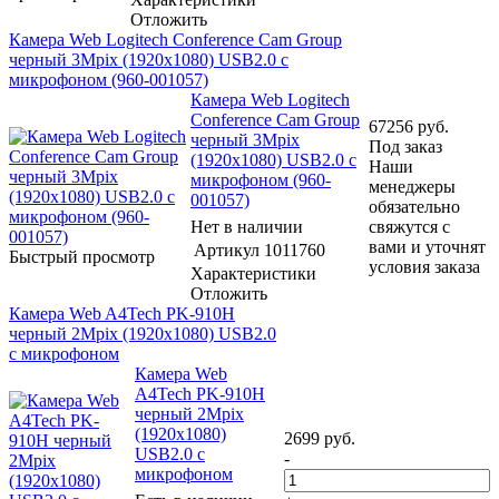
Отложить
Камера Web Logitech Conference Cam Group
черный 3Mpix (1920x1080) USB2.0 с
микрофоном (960-001057)
Камера Web Logitech
Conference Cam Group
67256
руб.
черный 3Mpix
Под заказ
(1920x1080) USB2.0 с
Наши
микрофоном (960-
менеджеры
001057)
обязательно
Нет в наличии
свяжутся с
вами и уточнят
Артикул
1011760
Быстрый просмотр
условия заказа
Характеристики
Отложить
Камера Web A4Tech PK-910H
черный 2Mpix (1920x1080) USB2.0
с микрофоном
Камера Web
A4Tech PK-910H
черный 2Mpix
(1920x1080)
2699
руб.
USB2.0 с
-
микрофоном