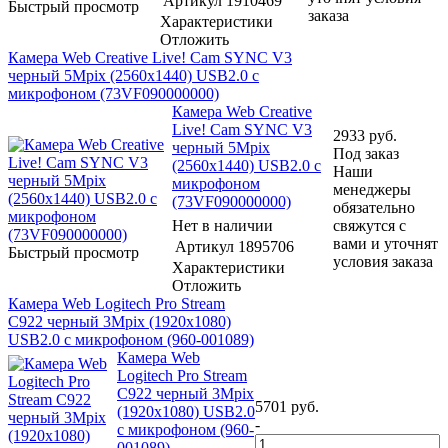
Артикул
1910469
Быстрый просмотр
заказа
Характеристики
Отложить
Камера Web Creative Live! Cam SYNC V3
черный 5Mpix (2560x1440) USB2.0 с
микрофоном (73VF090000000)
Камера Web Creative
Live! Cam SYNC V3
2933
руб.
черный 5Mpix
Под заказ
(2560x1440) USB2.0 с
Наши
микрофоном
менеджеры
(73VF090000000)
обязательно
Нет в наличии
свяжутся с
вами и уточнят
Артикул
1895706
Быстрый просмотр
условия заказа
Характеристики
Отложить
Камера Web Logitech Pro Stream
C922 черный 3Mpix (1920x1080)
USB2.0 с микрофоном (960-001089)
Камера Web
Logitech Pro Stream
C922 черный 3Mpix
5701
руб.
(1920x1080) USB2.0
-
с микрофоном (960-
001089)