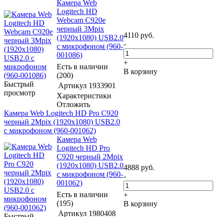
Камера Web
Logitech HD
Webcam C920e
черный 3Mpix
4110
руб.
(1920x1080) USB2.0
-
с микрофоном (960-
001086)
+
Есть в наличии
В корзину
(200)
Быстрый
Артикул
1933901
просмотр
Характеристики
Отложить
Камера Web Logitech HD Pro C920
черный 2Mpix (1920x1080) USB2.0
с микрофоном (960-001062)
Камера Web
Logitech HD Pro
C920 черный 2Mpix
(1920x1080) USB2.0
4888
руб.
с микрофоном (960-
-
001062)
Есть в наличии
+
(195)
В корзину
Артикул
1980408
Быстрый