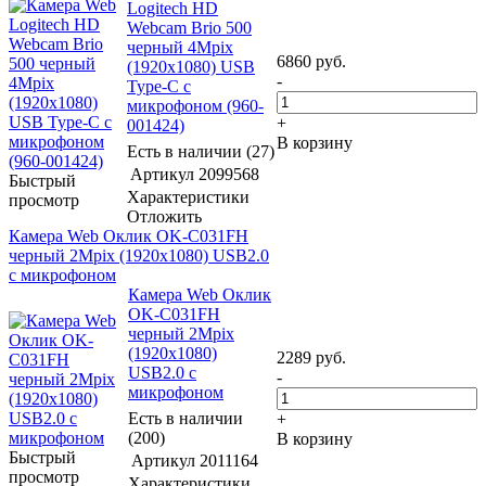
Logitech HD
Webcam Brio 500
черный 4Mpix
6860
руб.
(1920x1080) USB
-
Type-C с
микрофоном (960-
+
001424)
В корзину
Есть в наличии (27)
Артикул
2099568
Быстрый
Характеристики
просмотр
Отложить
Камера Web Оклик OK-C031FH
черный 2Mpix (1920x1080) USB2.0
с микрофоном
Камера Web Оклик
OK-C031FH
черный 2Mpix
(1920x1080)
2289
руб.
USB2.0 с
-
микрофоном
Есть в наличии
+
(200)
В корзину
Быстрый
Артикул
2011164
просмотр
Характеристики