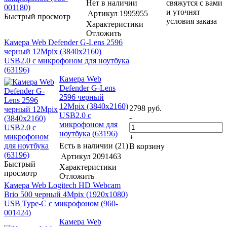
Нет в наличии
свяжутся с вами
и уточнят
Артикул
1995955
Быстрый просмотр
условия заказа
Характеристики
Отложить
Камера Web Defender G-Lens 2596
черный 12Mpix (3840x2160)
USB2.0 с микрофоном для ноутбука
(63196)
Камера Web
Defender G-Lens
2596 черный
12Mpix (3840x2160)
2798
руб.
USB2.0 с
-
микрофоном для
ноутбука (63196)
+
Есть в наличии (21)
В корзину
Артикул
2091463
Быстрый
Характеристики
просмотр
Отложить
Камера Web Logitech HD Webcam
Brio 500 черный 4Mpix (1920x1080)
USB Type-C с микрофоном (960-
001424)
Камера Web