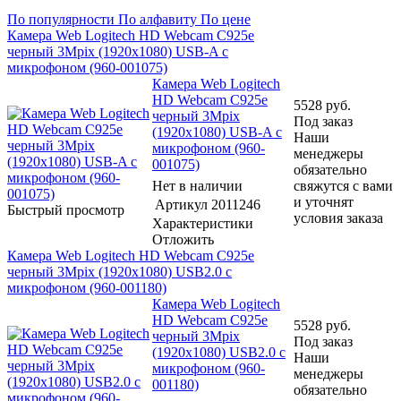
По популярности
По алфавиту
По цене
Камера Web Logitech HD Webcam C925e
черный 3Mpix (1920x1080) USB-A с
микрофоном (960-001075)
Камера Web Logitech
HD Webcam C925e
5528
руб.
черный 3Mpix
Под заказ
(1920x1080) USB-A с
Наши
микрофоном (960-
менеджеры
001075)
обязательно
Нет в наличии
свяжутся с вами
и уточнят
Артикул
2011246
Быстрый просмотр
условия заказа
Характеристики
Отложить
Камера Web Logitech HD Webcam C925e
черный 3Mpix (1920x1080) USB2.0 с
микрофоном (960-001180)
Камера Web Logitech
HD Webcam C925e
5528
руб.
черный 3Mpix
Под заказ
(1920x1080) USB2.0 с
Наши
микрофоном (960-
менеджеры
001180)
обязательно