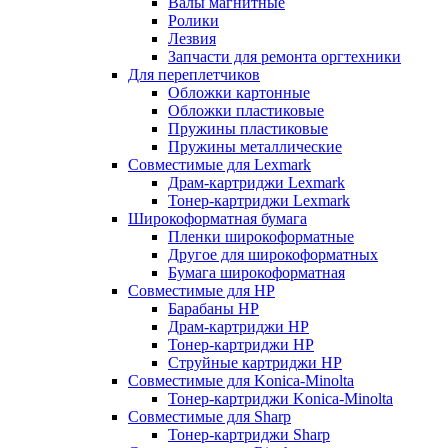
Валы магнитные
Ролики
Лезвия
Запчасти для ремонта оргтехники
Для переплетчиков
Обложки картонные
Обложки пластиковые
Пружины пластиковые
Пружины металлические
Совместимые для Lexmark
Драм-картриджи Lexmark
Тонер-картриджи Lexmark
Широкоформатная бумага
Пленки широкоформатные
Другое для широкоформатных
Бумага широкоформатная
Совместимые для HP
Барабаны HP
Драм-картриджи HP
Тонер-картриджи HP
Струйные картриджи HP
Совместимые для Konica-Minolta
Тонер-картриджи Konica-Minolta
Совместимые для Sharp
Тонер-картриджи Sharp