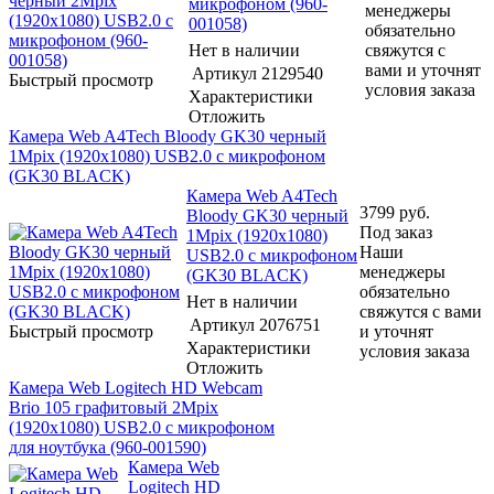
микрофоном (960-
менеджеры
001058)
обязательно
Нет в наличии
свяжутся с
вами и уточнят
Артикул
2129540
Быстрый просмотр
условия заказа
Характеристики
Отложить
Камера Web A4Tech Bloody GK30 черный
1Mpix (1920x1080) USB2.0 с микрофоном
(GK30 BLACK)
Камера Web A4Tech
3799
руб.
Bloody GK30 черный
Под заказ
1Mpix (1920x1080)
Наши
USB2.0 с микрофоном
менеджеры
(GK30 BLACK)
обязательно
Нет в наличии
свяжутся с вами
Артикул
2076751
Быстрый просмотр
и уточнят
Характеристики
условия заказа
Отложить
Камера Web Logitech HD Webcam
Brio 105 графитовый 2Mpix
(1920x1080) USB2.0 с микрофоном
для ноутбука (960-001590)
Камера Web
Logitech HD