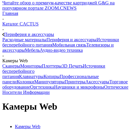
Читайте обзор о премиум-качестве картриджей G&G на
популярном портале ZOOM.CNEWS
Главная
-
Каталог CACTUS
-
Периферия и аксессуары
Расходные материалы
Периферия и аксессуары
Источники
бесперебойного питания
Мобильная связь
Телевизоры и
аксессуары
Мебель
Аудио-видео техника
-
Камеры Web
Сканеры
Мониторы
Плоттеры
3D Печать
Источники
бесперебойного
питания
Клавиатуры
Копиры
Профессиональные
панели
Колонки
Манипуляторы
Принтеры
Аксессуары
Торговое
оборудование
Оргтехника
Наушники и микрофоны
Оптические
Носители Информации
Камеры Web
Камеры Web