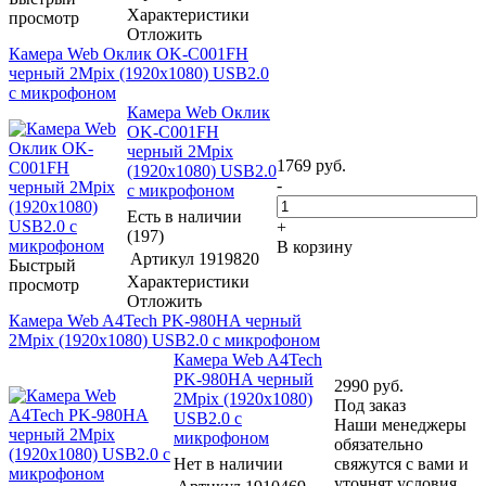
Характеристики
просмотр
Отложить
Камера Web Оклик OK-C001FH
черный 2Mpix (1920x1080) USB2.0
с микрофоном
Камера Web Оклик
OK-C001FH
черный 2Mpix
1769
руб.
(1920x1080) USB2.0
-
с микрофоном
Есть в наличии
+
(197)
В корзину
Артикул
1919820
Быстрый
Характеристики
просмотр
Отложить
Камера Web A4Tech PK-980HA черный
2Mpix (1920x1080) USB2.0 с микрофоном
Камера Web A4Tech
PK-980HA черный
2990
руб.
2Mpix (1920x1080)
Под заказ
USB2.0 с
Наши менеджеры
микрофоном
обязательно
Нет в наличии
свяжутся с вами и
уточнят условия