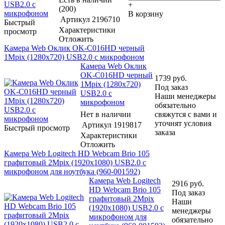
+
(200)
В корзину
Артикул
2196710
Быстрый
Характеристики
просмотр
Отложить
Камера Web Оклик OK-C016HD черный
1Mpix (1280x720) USB2.0 с микрофоном
Камера Web Оклик
OK-C016HD черный
1739
руб.
1Mpix (1280x720)
Под заказ
USB2.0 с
Наши менеджеры
микрофоном
обязательно
Нет в наличии
свяжутся с вами и
уточнят условия
Артикул
1919817
Быстрый просмотр
заказа
Характеристики
Отложить
Камера Web Logitech HD Webcam Brio 105
графитовый 2Mpix (1920x1080) USB2.0 с
микрофоном для ноутбука (960-001592)
Камера Web Logitech
2916
руб.
HD Webcam Brio 105
Под заказ
графитовый 2Mpix
Наши
(1920x1080) USB2.0 с
менеджеры
микрофоном для
обязательно