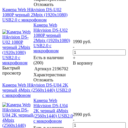
Отложить
Камера Web Hikvision DS-U02
1080P черный 2Mpix (1920x1080)
USB2.0 с микрофоном
Камера Web
Hikvision DS-U02
1080P черный
2Mpix (1920x1080)
1990
руб.
USB2.0 с
-
микрофоном
Есть в наличии
+
(200)
В корзину
Быстрый
Артикул
2196702
просмотр
Характеристики
Отложить
Камера Web Hikvision DS-U04 2K
черный 4Mpix (2560x1440) USB2.0
с микрофоном
Камера Web
Hikvision DS-U04
2K черный 4Mpix
2990
руб.
(2560x1440) USB2.0
-
с микрофоном
Есть в наличии