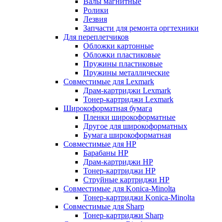
Валы магнитные
Ролики
Лезвия
Запчасти для ремонта оргтехники
Для переплетчиков
Обложки картонные
Обложки пластиковые
Пружины пластиковые
Пружины металлические
Совместимые для Lexmark
Драм-картриджи Lexmark
Тонер-картриджи Lexmark
Широкоформатная бумага
Пленки широкоформатные
Другое для широкоформатных
Бумага широкоформатная
Совместимые для HP
Барабаны HP
Драм-картриджи HP
Тонер-картриджи HP
Струйные картриджи HP
Совместимые для Konica-Minolta
Тонер-картриджи Konica-Minolta
Совместимые для Sharp
Тонер-картриджи Sharp