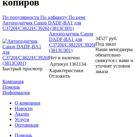
копиров
По популярности
По алфавиту
По цене
Автоподатчик Canon DADF-BA1 для
C3720I/C3822I/C3926I (3813C001)
Автоподатчик Canon
34527
руб.
DADF-BA1 для
Под заказ
C3720I/C3822I/C3926I
Наши менеджеры
(3813C001)
обязательно
Нет в наличии
свяжутся с вами и
Артикул
1361134
уточнят условия
Быстрый просмотр
Характеристики
заказа
Отложить
Компания
Помощь
Информация
О компании
Новости
Акции
Услуги
Оптовикам
Помощь