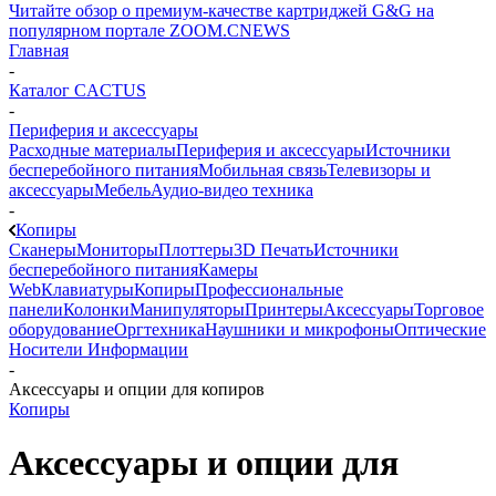
Читайте обзор о премиум-качестве картриджей G&G на
популярном портале ZOOM.CNEWS
Главная
-
Каталог CACTUS
-
Периферия и аксессуары
Расходные материалы
Периферия и аксессуары
Источники
бесперебойного питания
Мобильная связь
Телевизоры и
аксессуары
Мебель
Аудио-видео техника
-
Копиры
Сканеры
Мониторы
Плоттеры
3D Печать
Источники
бесперебойного питания
Камеры
Web
Клавиатуры
Копиры
Профессиональные
панели
Колонки
Манипуляторы
Принтеры
Аксессуары
Торговое
оборудование
Оргтехника
Наушники и микрофоны
Оптические
Носители Информации
-
Аксессуары и опции для копиров
Копиры
Аксессуары и опции для