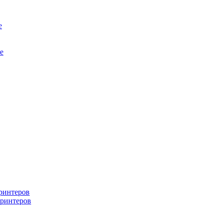
е
е
ринтеров
ринтеров