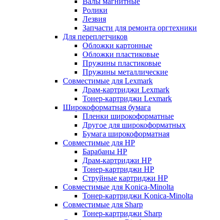
Валы магнитные
Ролики
Лезвия
Запчасти для ремонта оргтехники
Для переплетчиков
Обложки картонные
Обложки пластиковые
Пружины пластиковые
Пружины металлические
Совместимые для Lexmark
Драм-картриджи Lexmark
Тонер-картриджи Lexmark
Широкоформатная бумага
Пленки широкоформатные
Другое для широкоформатных
Бумага широкоформатная
Совместимые для HP
Барабаны HP
Драм-картриджи HP
Тонер-картриджи HP
Струйные картриджи HP
Совместимые для Konica-Minolta
Тонер-картриджи Konica-Minolta
Совместимые для Sharp
Тонер-картриджи Sharp