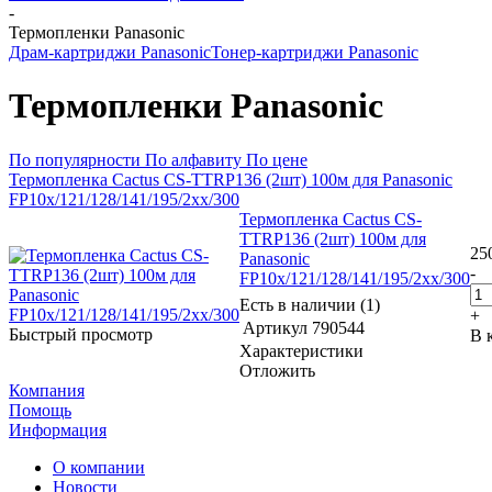
-
Термопленки Panasonic
Драм-картриджи Panasonic
Тонер-картриджи Panasonic
Термопленки Panasonic
По популярности
По алфавиту
По цене
Термопленка Cactus CS-TTRP136 (2шт) 100м для Panasonic
FP10х/121/128/141/195/2хх/300
Термопленка Cactus CS-
TTRP136 (2шт) 100м для
25
Panasonic
-
FP10х/121/128/141/195/2хх/300
Есть в наличии (1)
+
Артикул
790544
Быстрый просмотр
В 
Характеристики
Отложить
Компания
Помощь
Информация
О компании
Новости