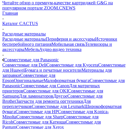
Читайте обзор о премиум-качестве картриджей G&G на
популярном портале ZOOM.CNEWS
Главная
-
Каталог CACTUS
-
Расходные материалы
Расходные материалы
Периферия и аксессуары
Источники
бесперебойного питания
Мобильная связь
Телевизоры и
аксессуары
Мебель
Аудио-видео техника
-
Совместимые для Panasonic
Совместимые для Deli
Совместимые для Kyocera
Совместимые
для Huawei
Бумага и печатные носители
Материалы для
заправки
Совместимые для
Epson
Оригинальные
Малоформатная бумага
Совместимые для
Panasonic
Совместимые для Canon
Для матричных
принтеров
Совместимые для OKI
Совместимые для
Samsung
Для ламинаторов
Другое
Совместимые для
Brother
Запчасти для ремонта оргтехники
Для
переплетчиков
Совместимые для Lexmark
Широкоформатная
бумага
Совместимые для HP
Совместимые для Konica-
Minolta
Совместимые для Sharp
Совместимые для
Ricoh
Совместимые для Катюша
Совместимые для
Pantum
Совместимые для Xerox