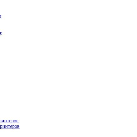
е
е
ринтеров
ринтеров