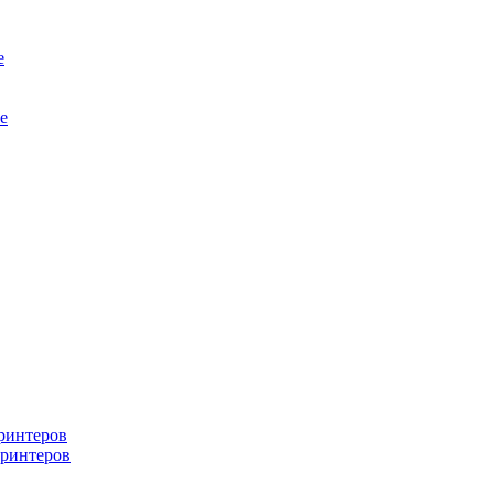
е
е
ринтеров
ринтеров