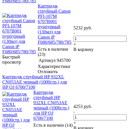
F680/685/780/785
Картридж
струйный Canon
PFI-107M
6707B001
пурпурный
5232
руб.
(130мл) для
-
Canon iP
F680/685/780/785
+
Есть в наличии
В корзину
(23)
Быстрый
Артикул
945700
просмотр
Характеристики
Отложить
Картридж струйный HP 932XL
CN053AE черный (1000стр.) для
HP OJ 6700/7100
Картридж
струйный HP
932XL CN053AE
4253
руб.
черный (1000стр.)
-
для HP OJ
6700/7100
+
Есть в наличии (14)
В корзину