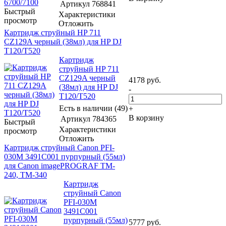
Артикул
768841
Быстрый
Характеристики
просмотр
Отложить
Картридж струйный HP 711
CZ129A черный (38мл) для HP DJ
T120/T520
Картридж
струйный HP 711
CZ129A черный
4178
руб.
(38мл) для HP DJ
-
T120/T520
Есть в наличии (49)
+
В корзину
Артикул
784365
Быстрый
Характеристики
просмотр
Отложить
Картридж струйный Canon PFI-
030M 3491C001 пурпурный (55мл)
для Canon imagePROGRAF TM-
240, TM-340
Картридж
струйный Canon
PFI-030M
3491C001
пурпурный (55мл)
5777
руб.