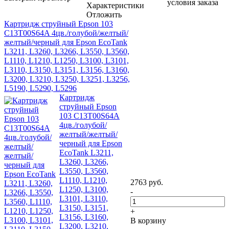
условия заказа
Характеристики
Отложить
Картридж струйный Epson 103
C13T00S64A 4цв./голубой/желтый/
желтый/черный для Epson EcoTank
L3211, L3260, L3266, L3550, L3560,
L1110, L1210, L1250, L3100, L3101,
L3110, L3150, L3151, L3156, L3160,
L3200, L3210, L3250, L3251, L3256,
L5190, L5290, L5296
Картридж
струйный Epson
103 C13T00S64A
4цв./голубой/
желтый/желтый/
черный для Epson
EcoTank L3211,
L3260, L3266,
L3550, L3560,
L1110, L1210,
2763
руб.
L1250, L3100,
-
L3101, L3110,
L3150, L3151,
+
L3156, L3160,
В корзину
L3200, L3210,