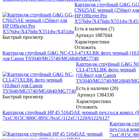
Картридж струйный G&G GG
CN625AE черный (256мл) для
HP Officejet Pro
X576dw/X476dn/X551dw/X45
Есть в наличии (7)
Артикул
1887044
Быстрый просмотр
Характеристики
Отложить
Картридж струйный G&G NC-CLI-471XLBK фото черный (10.
для Canon TS5040/MG5740/MG6840/MG7740
Картридж струйный G&G N
CLI-471XLBK фото черный
(10.8мл) для Canon
TS5040/MG5740/MG6840/MG
Есть в наличии (20)
Артикул
1384330
Быстрый просмотр
Характеристики
Отложить
Картридж струйный HP 45 51645AE черный печ.гол.в компл. (9
7xxC/815C/880C/895C/9xxC/112xC/1220/6122/6127
Картридж ст
печ.гол.в ком
7xxC/815C/88