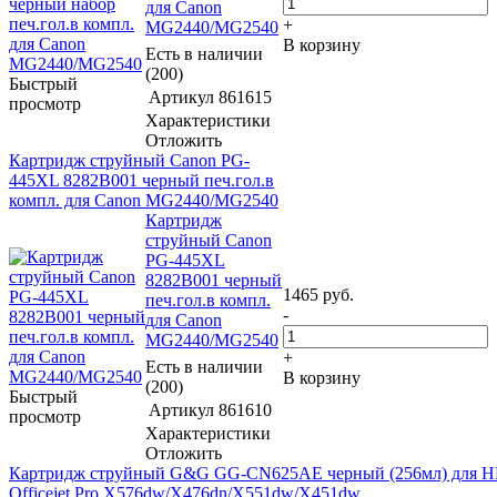
для Canon
+
MG2440/MG2540
В корзину
Есть в наличии
(200)
Быстрый
Артикул
861615
просмотр
Характеристики
Отложить
Картридж струйный Canon PG-
445XL 8282B001 черный печ.гол.в
компл. для Canon MG2440/MG2540
Картридж
струйный Canon
PG-445XL
8282B001 черный
1465
руб.
печ.гол.в компл.
-
для Canon
MG2440/MG2540
+
Есть в наличии
В корзину
(200)
Быстрый
Артикул
861610
просмотр
Характеристики
Отложить
Картридж струйный G&G GG-CN625AE черный (256мл) для H
Officejet Pro X576dw/X476dn/X551dw/X451dw