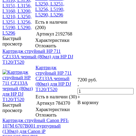
L3250, L3251,
L3256, L5190,
L5290, L5296
Есть в наличии
(200)
Артикул
2192768
Быстрый
Характеристики
просмотр
Отложить
Картридж струйный HP 711
CZ133A черный (80мл) для HP DJ
T120/T520
Картридж
струйный HP 711
CZ133A черный
7200
руб.
(80мл) для HP DJ
-
T120/T520
Есть в наличии (30)
+
В корзину
Артикул
784370
Быстрый
Характеристики
просмотр
Отложить
Картридж струйный Canon PFI-
107M 6707B001 пурпурный
(130мл) для Canon iP