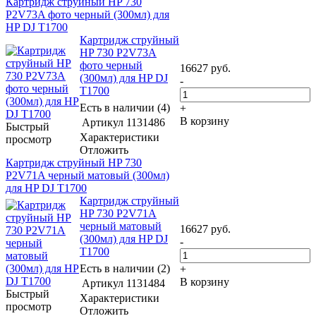
Картридж струйный HP 730
P2V73A фото черный (300мл) для
HP DJ T1700
Картридж струйный
HP 730 P2V73A
фото черный
16627
руб.
(300мл) для HP DJ
-
T1700
Есть в наличии (4)
+
В корзину
Артикул
1131486
Быстрый
Характеристики
просмотр
Отложить
Картридж струйный HP 730
P2V71A черный матовый (300мл)
для HP DJ T1700
Картридж струйный
HP 730 P2V71A
черный матовый
16627
руб.
(300мл) для HP DJ
-
T1700
Есть в наличии (2)
+
В корзину
Артикул
1131484
Быстрый
Характеристики
просмотр
Отложить