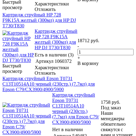
Быстрый
Характеристики
просмотр
Отложить
Картридж струйный HP 728
F9K15A желтый (300мл) для HP DJ
T730/T830
Картридж струйный
HP 728 F9K15A
18712
руб.
желтый (300мл) для
-
HP DJ T730/T830
Есть в наличии (3)
+
Артикул
1060372
В корзину
Быстрый
Характеристики
просмотр
Отложить
Картридж струйный Epson T0731
C13T10514A10 черный (230стр.) (7.7мл) для
Epson С79/СХ3900/4900/5900
Картридж струйный
Epson T0731
1758
руб.
C13T10514A10
Под заказ
черный (230стр.)
Наши
(7.7мл) для Epson С79/
менеджеры
СХ3900/4900/5900
обязательно
Нет в наличии
свяжутся с
вами и уточнят
Артикул
549482