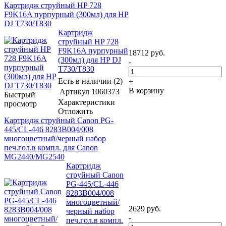
Картридж струйный HP 728
F9K16A пурпурный (300мл) для HP
DJ T730/T830
Картридж
струйный HP 728
F9K16A пурпурный
18712
руб.
(300мл) для HP DJ
-
T730/T830
Есть в наличии (2)
+
В корзину
Артикул
1060373
Быстрый
Характеристики
просмотр
Отложить
Картридж струйный Canon PG-
445/CL-446 8283B004/008
многоцветный/черный набор
печ.гол.в компл. для Canon
MG2440/MG2540
Картридж
струйный Canon
PG-445/CL-446
8283B004/008
многоцветный/
2629
руб.
черный набор
-
печ.гол.в компл.