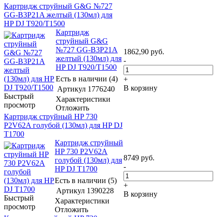
Картридж струйный G&G №727
GG-B3P21A желтый (130мл) для
HP DJ T920/T1500
Картридж
струйный G&G
№727 GG-B3P21A
1862,90
руб.
желтый (130мл) для
-
HP DJ T920/T1500
Есть в наличии (4)
+
В корзину
Артикул
1776240
Быстрый
Характеристики
просмотр
Отложить
Картридж струйный HP 730
P2V62A голубой (130мл) для HP DJ
T1700
Картридж струйный
HP 730 P2V62A
8749
руб.
голубой (130мл) для
-
HP DJ T1700
Есть в наличии (5)
+
Артикул
1390228
В корзину
Быстрый
Характеристики
просмотр
Отложить