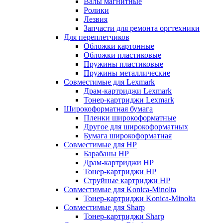
Валы магнитные
Ролики
Лезвия
Запчасти для ремонта оргтехники
Для переплетчиков
Обложки картонные
Обложки пластиковые
Пружины пластиковые
Пружины металлические
Совместимые для Lexmark
Драм-картриджи Lexmark
Тонер-картриджи Lexmark
Широкоформатная бумага
Пленки широкоформатные
Другое для широкоформатных
Бумага широкоформатная
Совместимые для HP
Барабаны HP
Драм-картриджи HP
Тонер-картриджи HP
Струйные картриджи HP
Совместимые для Konica-Minolta
Тонер-картриджи Konica-Minolta
Совместимые для Sharp
Тонер-картриджи Sharp