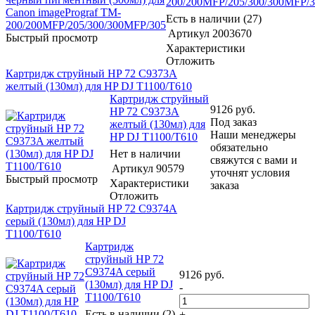
200/200MFP/205/300/300MFP/
Есть в наличии (27)
Артикул
2003670
Быстрый просмотр
Характеристики
Отложить
Картридж струйный HP 72 C9373A
желтый (130мл) для HP DJ T1100/T610
Картридж струйный
9126
руб.
HP 72 C9373A
Под заказ
желтый (130мл) для
Наши менеджеры
HP DJ T1100/T610
обязательно
Нет в наличии
свяжутся с вами и
Артикул
90579
уточнят условия
Быстрый просмотр
Характеристики
заказа
Отложить
Картридж струйный HP 72 C9374A
серый (130мл) для HP DJ
T1100/T610
Картридж
струйный HP 72
C9374A серый
9126
руб.
(130мл) для HP DJ
-
T1100/T610
Есть в наличии (2)
+