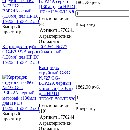
B3P24A серый
1862,90
руб.
(130мл) для HP DJ
-
T920/T1500/T2530
Есть в наличии
+
(4)
В корзину
Быстрый
Артикул
1776241
просмотр
Характеристики
Отложить
Картридж струйный G&G №727
GG-B3P22A черный матовый
(130мл) для HP DJ
T920/T1500/T2530
Картридж
струйный G&G
№727 GG-
B3P22A черный
1862,90
руб.
матовый (130мл)
-
для HP DJ
T920/T1500/T2530
+
Есть в наличии
В корзину
(10)
Быстрый
Артикул
1776244
просмотр
Характеристики
Отложить