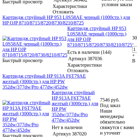
Быстрый просмотр
условия заказа
Характеристики
Отложить
Картридж струйный HP 953 L0S58AE черный (1000стр.) для
HP OJP 8710/8715/8720/8730/8210/8725
Картридж струйный HP 953
L0S58AE черный (1000стр.)
30
для HP OJP
-
8710/8715/8720/8730/8210/8725
Есть в наличии (144)
+
Артикул
387036
Быстрый просмотр
В 
Характеристики
Отложить
Картридж струйный HP 913A F6T79AE
желтый (3000стр.) для HP PW
352dw/377dw/Pro 477dw/452dw
Картридж струйный
HP 913A F6T79AE
7546
руб.
желтый (3000стр.) для
Под заказ
HP PW
Наши
352dw/377dw/Pro
менеджеры
477dw/452dw
обязательно
Нет в наличии
свяжутся с вами
и уточнят
Артикул
387020
Быстрый просмотр