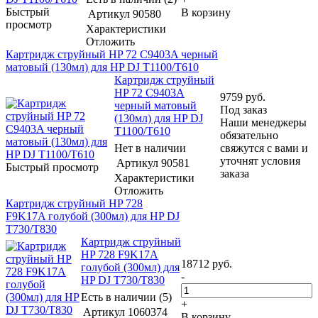
Быстрый
В корзину
Артикул
90580
просмотр
Характеристики
Отложить
Картридж струйный HP 72 C9403A черный
матовый (130мл) для HP DJ T1100/T610
Картридж струйный
HP 72 C9403A
9759
руб.
черный матовый
Под заказ
(130мл) для HP DJ
Наши менеджеры
T1100/T610
обязательно
Нет в наличии
свяжутся с вами и
уточнят условия
Артикул
90581
Быстрый просмотр
заказа
Характеристики
Отложить
Картридж струйный HP 728
F9K17A голубой (300мл) для HP DJ
T730/T830
Картридж струйный
HP 728 F9K17A
18712
руб.
голубой (300мл) для
-
HP DJ T730/T830
Есть в наличии (5)
+
Артикул
1060374
В корзину