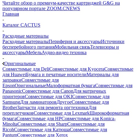
Читайте обзор о премиум-качестве картриджей G&G на
популярном портале ZOOM.CNEWS
Главная
-
Каталог CACTUS
-
Расходные материалы
Расходные материалы
Периферия и аксессуары
Источники
бесперебойного питания
Мобильная связь
Телевизоры и
аксессуары
Мебель
Аудио-видео техника
-
Оригинальные
Совместимые для Deli
Совместимые для Kyocera
Совместимые
для Huawei
Бумага и печатные носители
Материалы для
заправки
Совместимые для
Epson
Оригинальные
Малоформатная бумага
Совместимые для
Panasonic
Совместимые для Canon
Для матричных
принтеров
Совместимые для OKI
Совместимые для
Samsung
Для ламинаторов
Другое
Совместимые для
Brother
Запчасти для ремонта оргтехники
Для
переплетчиков
Совместимые для Lexmark
Широкоформатная
бумага
Совместимые для HP
Совместимые для Konica-
Minolta
Совместимые для Sharp
Совместимые для
Ricoh
Совместимые для Катюша
Совместимые для
Pantum
Совместимые для Xerox