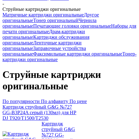
-
Струйные картриджи оригинальные
Матричные картриджи оригинальные
Другое
оригинальные
Тонер оригинальный
Чернила
оригинальные
Печатающие головки оригинальные
Наборы для
печати оригинальные
Драм-картриджи
оригинальные
Картриджи обслуживания
оригинальные
Ленточные картриджи
оригинальные
Заправочные устройства
оригинальные
Факсимильные картриджи оригинальные
Тонер-
картриджи оригинальные
Струйные картриджи
оригинальные
По популярности
По алфавиту
По цене
Картридж струйный G&G №727
GG-B3P24A серый (130мл) для HP
DJ T920/T1500/T2530
Картридж
струйный G&G
№727 GG-