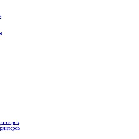
е
е
ринтеров
ринтеров