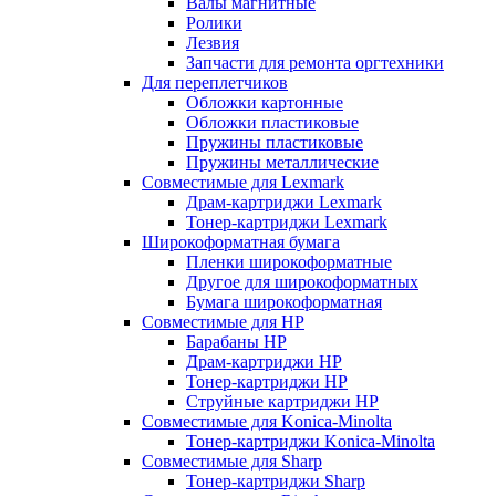
Валы магнитные
Ролики
Лезвия
Запчасти для ремонта оргтехники
Для переплетчиков
Обложки картонные
Обложки пластиковые
Пружины пластиковые
Пружины металлические
Совместимые для Lexmark
Драм-картриджи Lexmark
Тонер-картриджи Lexmark
Широкоформатная бумага
Пленки широкоформатные
Другое для широкоформатных
Бумага широкоформатная
Совместимые для HP
Барабаны HP
Драм-картриджи HP
Тонер-картриджи HP
Струйные картриджи HP
Совместимые для Konica-Minolta
Тонер-картриджи Konica-Minolta
Совместимые для Sharp
Тонер-картриджи Sharp