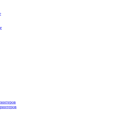
е
е
ринтеров
ринтеров