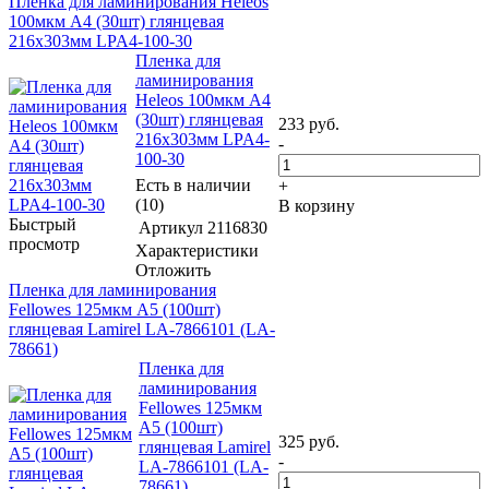
Пленка для ламинирования Heleos
100мкм A4 (30шт) глянцевая
216x303мм LPA4-100-30
Пленка для
ламинирования
Heleos 100мкм A4
(30шт) глянцевая
233
руб.
216x303мм LPA4-
-
100-30
Есть в наличии
+
(10)
В корзину
Быстрый
Артикул
2116830
просмотр
Характеристики
Отложить
Пленка для ламинирования
Fellowes 125мкм A5 (100шт)
глянцевая Lamirel LA-7866101 (LA-
78661)
Пленка для
ламинирования
Fellowes 125мкм
A5 (100шт)
325
руб.
глянцевая Lamirel
-
LA-7866101 (LA-
78661)