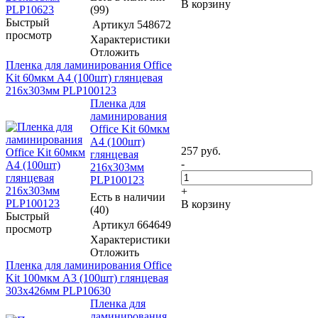
В корзину
(99)
Быстрый
Артикул
548672
просмотр
Характеристики
Отложить
Пленка для ламинирования Office
Kit 60мкм A4 (100шт) глянцевая
216x303мм PLP100123
Пленка для
ламинирования
Office Kit 60мкм
A4 (100шт)
257
руб.
глянцевая
-
216x303мм
PLP100123
+
Есть в наличии
В корзину
(40)
Быстрый
Артикул
664649
просмотр
Характеристики
Отложить
Пленка для ламинирования Office
Kit 100мкм A3 (100шт) глянцевая
303x426мм PLP10630
Пленка для
ламинирования