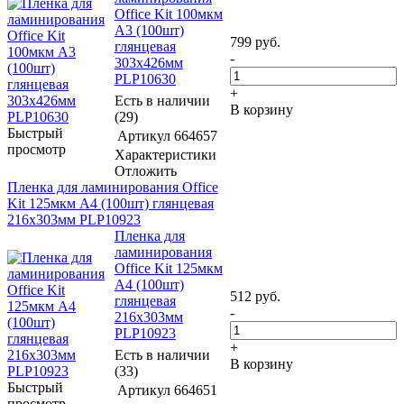
Office Kit 100мкм
A3 (100шт)
799
руб.
глянцевая
-
303x426мм
PLP10630
+
Есть в наличии
В корзину
(29)
Быстрый
Артикул
664657
просмотр
Характеристики
Отложить
Пленка для ламинирования Office
Kit 125мкм A4 (100шт) глянцевая
216x303мм PLP10923
Пленка для
ламинирования
Office Kit 125мкм
A4 (100шт)
512
руб.
глянцевая
-
216x303мм
PLP10923
+
Есть в наличии
В корзину
(33)
Быстрый
Артикул
664651
просмотр