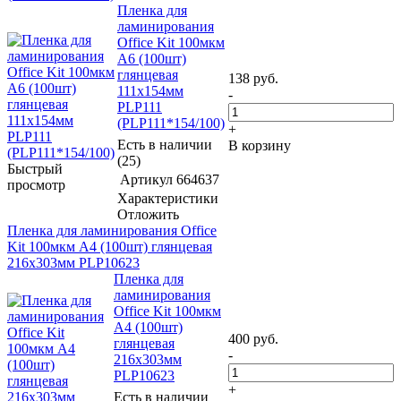
Пленка для
ламинирования
Office Kit 100мкм
A6 (100шт)
глянцевая
138
руб.
111x154мм
-
PLP111
(PLP111*154/100)
+
Есть в наличии
В корзину
(25)
Быстрый
Артикул
664637
просмотр
Характеристики
Отложить
Пленка для ламинирования Office
Kit 100мкм A4 (100шт) глянцевая
216x303мм PLP10623
Пленка для
ламинирования
Office Kit 100мкм
A4 (100шт)
400
руб.
глянцевая
-
216x303мм
PLP10623
+
Есть в наличии