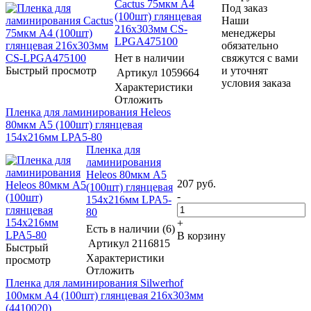
Cactus 75мкм A4
Под заказ
(100шт) глянцевая
Наши
216x303мм CS-
менеджеры
LPGA475100
обязательно
Нет в наличии
свяжутся с вами
Быстрый просмотр
и уточнят
Артикул
1059664
условия заказа
Характеристики
Отложить
Пленка для ламинирования Heleos
80мкм A5 (100шт) глянцевая
154x216мм LPA5-80
Пленка для
ламинирования
Heleos 80мкм A5
207
руб.
(100шт) глянцевая
-
154x216мм LPA5-
80
+
Есть в наличии (6)
В корзину
Артикул
2116815
Быстрый
Характеристики
просмотр
Отложить
Пленка для ламинирования Silwerhof
100мкм A4 (100шт) глянцевая 216x303мм
(4410020)