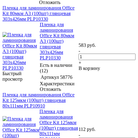
Отложить
Пленка для ламинирования Office
Kit 80мкм A3 (100шт) глянцевая
303x426мм PLP10330
Пленка для
ламинирования
Office Kit 80мкм
A3 (100шт)
583
руб.
глянцевая
-
303x426мм
PLP10330
+
Есть в наличии
В корзину
(12)
Быстрый
Артикул
58776
просмотр
Характеристики
Отложить
Пленка для ламинирования Office
Kit 125мкм (100шт) глянцевая
80x111мм PLP10910
Пленка для
ламинирования
Office Kit 125мкм
(100шт) глянцевая
112
руб.
80x111мм
-