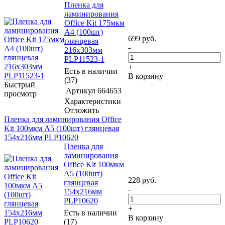
Пленка для
ламинирования
Office Kit 175мкм
A4 (100шт)
699
руб.
глянцевая
-
216x303мм
PLP11523-1
+
Есть в наличии
В корзину
(37)
Быстрый
Артикул
664653
просмотр
Характеристики
Отложить
Пленка для ламинирования Office
Kit 100мкм A5 (100шт) глянцевая
154x216мм PLP10620
Пленка для
ламинирования
Office Kit 100мкм
A5 (100шт)
228
руб.
глянцевая
-
154x216мм
PLP10620
+
Есть в наличии
В корзину
(17)