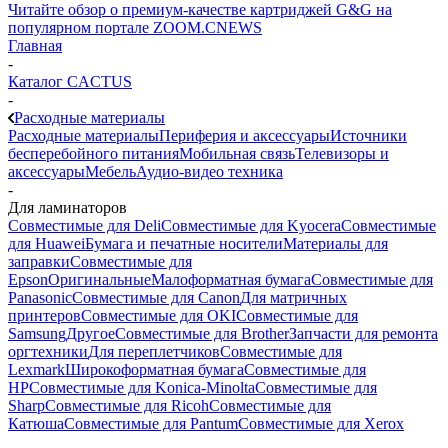
Читайте обзор о премиум-качестве картриджей G&G на
популярном портале ZOOM.CNEWS
Главная
-
Каталог CACTUS
-
Расходные материалы
Расходные материалы
Периферия и аксессуары
Источники
бесперебойного питания
Мобильная связь
Телевизоры и
аксессуары
Мебель
Аудио-видео техника
-
Для ламинаторов
Совместимые для Deli
Совместимые для Kyocera
Совместимые
для Huawei
Бумага и печатные носители
Материалы для
заправки
Совместимые для
Epson
Оригинальные
Малоформатная бумага
Совместимые для
Panasonic
Совместимые для Canon
Для матричных
принтеров
Совместимые для OKI
Совместимые для
Samsung
Другое
Совместимые для Brother
Запчасти для ремонта
оргтехники
Для переплетчиков
Совместимые для
Lexmark
Широкоформатная бумага
Совместимые для
HP
Совместимые для Konica-Minolta
Совместимые для
Sharp
Совместимые для Ricoh
Совместимые для
Катюша
Совместимые для Pantum
Совместимые для Xerox