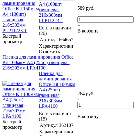
A4 (100шт)
589
руб.
глянцевая
-
216x303мм
PLP11223-1
+
Есть в наличии
В корзину
(26)
Быстрый
Артикул
664652
просмотр
Характеристики
Отложить
Пленка для ламинирования Office
Kit 100мкм A4 (25шт) глянцевая
216x303мм LPA4100
Пленка для
ламинирования
Office Kit 100мкм
A4 (25шт)
264
руб.
глянцевая
-
216x303мм
LPA4100
+
Есть в наличии
В корзину
(15)
Быстрый
Артикул
362107
просмотр
Характеристики