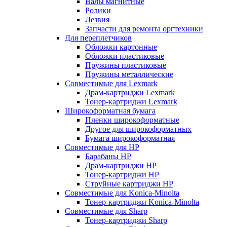
Валы магнитные
Ролики
Лезвия
Запчасти для ремонта оргтехники
Для переплетчиков
Обложки картонные
Обложки пластиковые
Пружины пластиковые
Пружины металлические
Совместимые для Lexmark
Драм-картриджи Lexmark
Тонер-картриджи Lexmark
Широкоформатная бумага
Пленки широкоформатные
Другое для широкоформатных
Бумага широкоформатная
Совместимые для HP
Барабаны HP
Драм-картриджи HP
Тонер-картриджи HP
Струйные картриджи HP
Совместимые для Konica-Minolta
Тонер-картриджи Konica-Minolta
Совместимые для Sharp
Тонер-картриджи Sharp