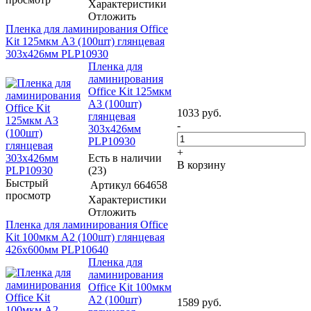
Характеристики
Отложить
Пленка для ламинирования Office
Kit 125мкм A3 (100шт) глянцевая
303x426мм PLP10930
Пленка для
ламинирования
Office Kit 125мкм
A3 (100шт)
1033
руб.
глянцевая
-
303x426мм
PLP10930
+
Есть в наличии
В корзину
(23)
Быстрый
Артикул
664658
просмотр
Характеристики
Отложить
Пленка для ламинирования Office
Kit 100мкм A2 (100шт) глянцевая
426x600мм PLP10640
Пленка для
ламинирования
Office Kit 100мкм
A2 (100шт)
1589
руб.