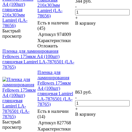
344
руб.
216x303мм
-
Lamirel (LA-
78656)
+
Есть в наличии
В корзину
(45)
Быстрый
Артикул
974009
просмотр
Характеристики
Отложить
Пленка для ламинирования
Fellowes 175мкм A4 (100шт)
глянцевая Lamirel LA-7876501 (LA-
78765)
Пленка для
ламинирования
Fellowes 175мкм
A4 (100шт)
863
руб.
глянцевая Lamirel
-
LA-7876501 (LA-
78765)
+
Есть в наличии
В корзину
(14)
Быстрый
Артикул
827768
просмотр
Характеристики