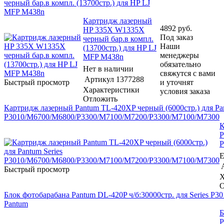
черный бар.в компл. (13700стр.) для HP LJ
MFP M438n
Картридж лазерный
4892
руб.
HP 335X W1335X
Под заказ
черный бар.в компл.
Наши
(13700стр.) для HP LJ
менеджеры
MFP M438n
обязательно
Нет в наличии
свяжутся с вами
Артикул
1377288
Быстрый просмотр
и уточнят
Характеристики
условия заказа
Отложить
Картридж лазерный Pantum TL-420XP черный (6000стр.) для Pan
P3010/M6700/M6800/P3300/M7100/M7200/P3300/M7100/M7300
К
P
P
Е
Быстрый просмотр
Х
О
Блок фотобарабана Pantum DL-420P ч/б:30000стр. для Series
Pantum
Б
P