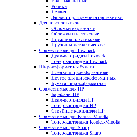
Валы магнитные
Ролики
Лезвия
Запчасти для ремонта оргтехники
Для переплетчиков
Обложки картонные
Обложки пластиковые
Пружины пластиковые
Пружины металлические
Совместимые для Lexmark
Драм-картриджи Lexmark
Тонер-картриджи Lexmark
Широкоформатная бумага
Пленки широкоформатные
Другое для широкоформатных
Бумага широкоформатная
Совместимые для HP
Барабаны HP
Драм-картриджи HP
Тонер-картриджи HP
Струйные картриджи HP
Совместимые для Konica-Minolta
Тонер-картриджи Konica-Minolta
Совместимые для Sharp
Тонер-картриджи Sharp