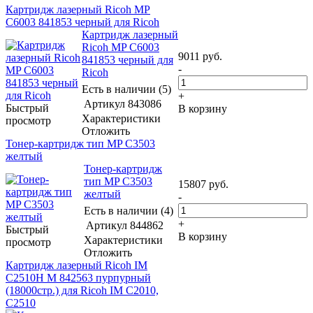
Картридж лазерный Ricoh MP
C6003 841853 черный для Ricoh
Картридж лазерный
Ricoh MP C6003
9011
руб.
841853 черный для
-
Ricoh
Есть в наличии (5)
+
Артикул
843086
Быстрый
В корзину
Характеристики
просмотр
Отложить
Тонер-картридж тип MP C3503
желтый
Тонер-картридж
тип MP C3503
15807
руб.
желтый
-
Есть в наличии (4)
+
Артикул
844862
Быстрый
В корзину
Характеристики
просмотр
Отложить
Картридж лазерный Ricoh IM
C2510H M 842563 пурпурный
(18000стр.) для Ricoh IM C2010,
C2510