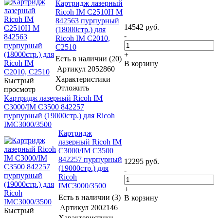
Картридж лазерный
Ricoh IM C2510H M
842563 пурпурный
14542
руб.
(18000стр.) для
-
Ricoh IM C2010,
C2510
+
Есть в наличии (20)
В корзину
Артикул
2052860
Характеристики
Быстрый
Отложить
просмотр
Картридж лазерный Ricoh IM
C3000/IM C3500 842257
пурпурный (19000стр.) для Ricoh
IMC3000/3500
Картридж
лазерный Ricoh IM
C3000/IM C3500
842257 пурпурный
12295
руб.
(19000стр.) для
-
Ricoh
IMC3000/3500
+
Есть в наличии (3)
В корзину
Артикул
2002146
Быстрый
Характеристики