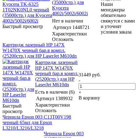
(35000стр.) для
Наши
Kyocera
менеджеры
4002i/5002i/6002i
обязательно
Нет в наличии
свяжутся с вами
Быстрый просмотр
и уточнят
Артикул
1448721
условия заказа
Характеристики
Отложить
Картридж лазерный HP 147X
W1470X черный бар.в компл.
(25200стр.) для HP LaserJet M610dn
Картридж лазерный
HP 147X W1470X
черный бар.в компл.
31449
руб.
(25200стр.) для HP
-
LaserJet M610dn
Есть в наличии (6)
+
В корзину
Артикул
1389932
Характеристики
Быстрый
Отложить
просмотр
Чернила Epson 003 C13T00V198
черный 65мл для Epson
L3210/L3216/L3218
Чернила Epson 003