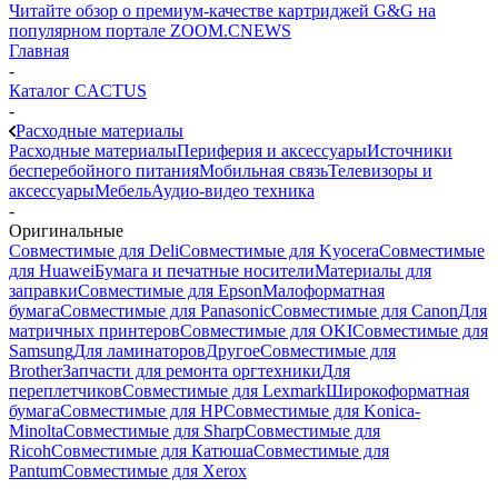
Читайте обзор о премиум-качестве картриджей G&G на
популярном портале ZOOM.CNEWS
Главная
-
Каталог CACTUS
-
Расходные материалы
Расходные материалы
Периферия и аксессуары
Источники
бесперебойного питания
Мобильная связь
Телевизоры и
аксессуары
Мебель
Аудио-видео техника
-
Оригинальные
Совместимые для Deli
Совместимые для Kyocera
Совместимые
для Huawei
Бумага и печатные носители
Материалы для
заправки
Совместимые для Epson
Малоформатная
бумага
Совместимые для Panasonic
Совместимые для Canon
Для
матричных принтеров
Совместимые для OKI
Совместимые для
Samsung
Для ламинаторов
Другое
Совместимые для
Brother
Запчасти для ремонта оргтехники
Для
переплетчиков
Совместимые для Lexmark
Широкоформатная
бумага
Совместимые для HP
Совместимые для Konica-
Minolta
Совместимые для Sharp
Совместимые для
Ricoh
Совместимые для Катюша
Совместимые для
Pantum
Совместимые для Xerox