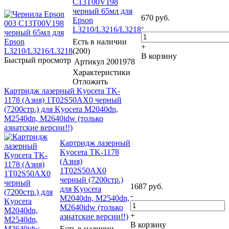
C13T00V198
черный 65мл для
670
руб.
Epson
-
L3210/L3216/L3218
Есть в наличии
+
(200)
В корзину
Быстрый просмотр
Артикул
2001978
Характеристики
Отложить
Картридж лазерный Kyocera TK-
1178 (Азия) 1T02S50AX0 черный
(7200стр.) для Kyocera M2040dn,
M2540dn, M2640idw (только
азиатские версии!!)
Картридж лазерный
Kyocera TK-1178
(Азия)
1T02S50AX0
черный (7200стр.)
1687
руб.
для Kyocera
-
M2040dn, M2540dn,
M2640idw (только
+
азиатские версии!!)
В корзину
Есть в наличии