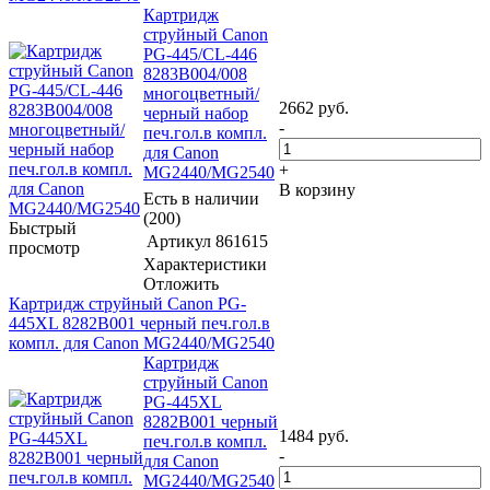
Картридж
струйный Canon
PG-445/CL-446
8283B004/008
многоцветный/
2662
руб.
черный набор
-
печ.гол.в компл.
для Canon
+
MG2440/MG2540
В корзину
Есть в наличии
(200)
Быстрый
Артикул
861615
просмотр
Характеристики
Отложить
Картридж струйный Canon PG-
445XL 8282B001 черный печ.гол.в
компл. для Canon MG2440/MG2540
Картридж
струйный Canon
PG-445XL
8282B001 черный
1484
руб.
печ.гол.в компл.
-
для Canon
MG2440/MG2540