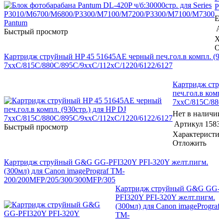
P
Е
Быстрый просмотр
Х
О
Картридж струйный HP 45 51645AE черный печ.гол.в компл. (9
7xxC/815C/880C/895C/9xxC/112xC/1220/6122/6127
Картридж ст
печ.гол.в ком
7xxC/815C/88
Нет в наличи
Артикул
158
Быстрый просмотр
Характерист
Отложить
Картридж струйный G&G GG-PFI320Y PFI-320Y желт.пигм.
(300мл) для Canon imagePrograf TM-
200/200MFP/205/300/300MFP/305
Картридж струйный G&G GG
PFI320Y PFI-320Y желт.пигм.
(300мл) для Canon imageProgra
TM-