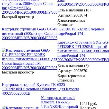
200/200MFP/205/300/300MFP/
Есть в наличии (18)
Артикул
2003674
Быстрый просмотр
Характеристики
Отложить
Картридж струйный G&G GG-PFI320BK PFI-320BK черный
пигментный (300мл) для Canon imagePrograf TM-
200/200MFP/205/300/300MFP/305
Картридж струйный G&G GG
PFI320BK PFI-320BK черный
пигментный (300мл) для Cano
imagePrograf TM-
200/200MFP/205/300/300MFP/
Есть в наличии (8)
Артикул
2003670
Быстрый просмотр
Характеристики
Отложить
Картридж лазерный Kyocera TK-6325
1T02NK0NL0 черный (35000стр.) для Kyocera
4002i/5002i/6002i
Картридж лазерный
Kyocera TK-6325
12521
руб.
1T02NK0NL0 черный
Под заказ