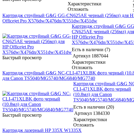
Характеристики
Отложить
Картридж струйный G&G GG-CN625AE черный (256мл) для H
Officejet Pro X576dw/X476dn/X551dw/X451dw
Картридж струйный G&G GG
CN625AE черный (256мл) для
HP Officejet Pro
X576dw/X476dn/X551dw/X45
Есть в наличии (7)
Артикул
1887044
Быстрый просмотр
Характеристики
Отложить
Картридж струйный G&G NC-CLI-471XLBK фото черный (10.
для Canon TS5040/MG5740/MG6840/MG7740
Картридж струйный G&G N
CLI-471XLBK фото черный
(10.8мл) для Canon
TS5040/MG5740/MG6840/MG
Есть в наличии (20)
Артикул
1384330
Быстрый просмотр
Характеристики
Отложить
Картридж лазерный HP 335X W1335X