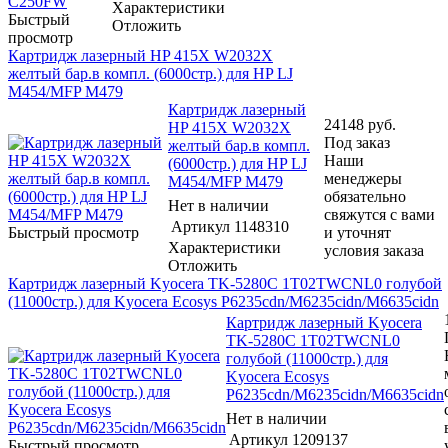
Характеристики
Быстрый
Отложить
просмотр
Картридж лазерный HP 415X W2032X
желтый бар.в компл. (6000стр.) для HP LJ
M454/MFP M479
Картридж лазерный
24148
руб.
HP 415X W2032X
Под заказ
желтый бар.в компл.
Наши
(6000стр.) для HP LJ
менеджеры
M454/MFP M479
обязательно
Нет в наличии
свяжутся с вами
Артикул
1148310
Быстрый просмотр
и уточнят
Характеристики
условия заказа
Отложить
Картридж лазерный Kyocera TK-5280C 1T02TWCNL0 голубой
(11000стр.) для Kyocera Ecosys P6235cdn/M6235cidn/M6635cidn
Картридж лазерный Kyocera
TK-5280C 1T02TWCNL0
голубой (11000стр.) для
Kyocera Ecosys
P6235cdn/M6235cidn/M6635cidn
Нет в наличии
Артикул
1209137
Быстрый просмотр