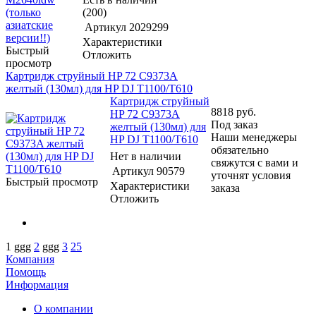
(200)
Артикул
2029299
Характеристики
Быстрый
Отложить
просмотр
Картридж струйный HP 72 C9373A
желтый (130мл) для HP DJ T1100/T610
Картридж струйный
8818
руб.
HP 72 C9373A
Под заказ
желтый (130мл) для
Наши менеджеры
HP DJ T1100/T610
обязательно
Нет в наличии
свяжутся с вами и
Артикул
90579
уточнят условия
Быстрый просмотр
Характеристики
заказа
Отложить
1
ggg
2
ggg
3
25
Компания
Помощь
Информация
О компании