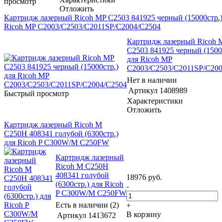
просмотр
Отложить
Картридж лазерный Ricoh MP C2503 841925 черный (15000стр.)
Ricoh MP C2003/C2503/C2011SP/C2004/C2504
Картридж лазерный Ricoh 
C2503 841925 черный (1500
для Ricoh MP
C2003/C2503/C2011SP/C200
Нет в наличии
Артикул
1408989
Быстрый просмотр
Характеристики
Отложить
Картридж лазерный Ricoh M
C250H 408341 голубой (6300стр.)
для Ricoh P C300W/M C250FW
Картридж лазерный
Ricoh M C250H
408341 голубой
18976
руб.
(6300стр.) для Ricoh
-
P C300W/M C250FW
Есть в наличии (2)
+
В корзину
Артикул
1413672