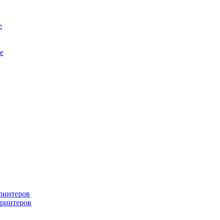
е
е
ринтеров
ринтеров