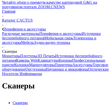
Читайте обзор о премиум-качестве картриджей G&G на
популярном портале ZOOM.CNEWS
Главная
-
Каталог CACTUS
-
Периферия и аксессуары
Расходные материалы
Периферия и аксессуары
Источники
бесперебойного питания
Мобильная связь
Телевизоры и
аксессуары
Мебель
Аудио-видео техника
-
Сканеры
Мониторы
Плоттеры
3D Печать
Источники бесперебойного
питания
Камеры Web
Клавиатуры
Копиры
Профессиональные
панели
Колонки
Манипуляторы
Принтеры
Аксессуары
Торговое
оборудование
Оргтехника
Наушники и микрофоны
Оптические
Носители Информации
Сканеры
Сканеры