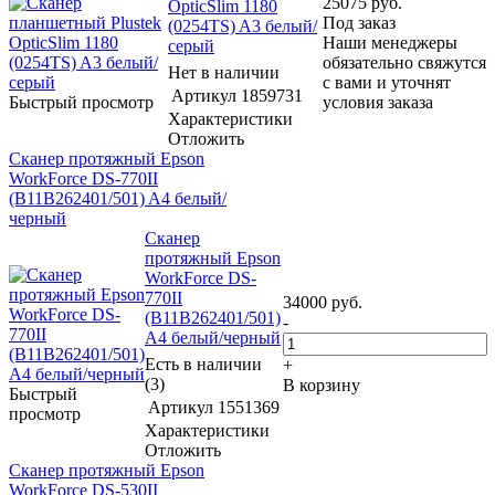
25075
руб.
OpticSlim 1180
Под заказ
(0254TS) A3 белый/
Наши менеджеры
серый
обязательно свяжутся
Нет в наличии
с вами и уточнят
Артикул
1859731
Быстрый просмотр
условия заказа
Характеристики
Отложить
Сканер протяжный Epson
WorkForce DS-770II
(B11B262401/501) A4 белый/
черный
Сканер
протяжный Epson
WorkForce DS-
770II
34000
руб.
(B11B262401/501)
-
A4 белый/черный
Есть в наличии
+
(3)
В корзину
Быстрый
Артикул
1551369
просмотр
Характеристики
Отложить
Сканер протяжный Epson
WorkForce DS-530II