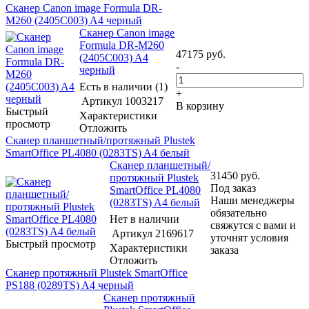
Сканер Canon image Formula DR-
M260 (2405C003) A4 черный
Сканер Canon image
Formula DR-M260
47175
руб.
(2405C003) A4
-
черный
Есть в наличии (1)
+
Артикул
1003217
В корзину
Быстрый
Характеристики
просмотр
Отложить
Сканер планшетный/протяжный Plustek
SmartOffice PL4080 (0283TS) A4 белый
Сканер планшетный/
31450
руб.
протяжный Plustek
Под заказ
SmartOffice PL4080
Наши менеджеры
(0283TS) A4 белый
обязательно
Нет в наличии
свяжутся с вами и
Артикул
2169617
уточнят условия
Быстрый просмотр
Характеристики
заказа
Отложить
Сканер протяжный Plustek SmartOffice
PS188 (0289TS) A4 черный
Сканер протяжный