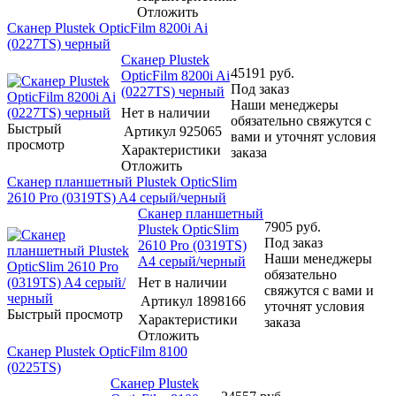
Отложить
Сканер Plustek OpticFilm 8200i Ai
(0227TS) черный
Сканер Plustek
45191
руб.
OpticFilm 8200i Ai
Под заказ
(0227TS) черный
Наши менеджеры
Нет в наличии
обязательно свяжутся с
Быстрый
Артикул
925065
вами и уточнят условия
просмотр
Характеристики
заказа
Отложить
Сканер планшетный Plustek OpticSlim
2610 Pro (0319TS) A4 серый/черный
Сканер планшетный
7905
руб.
Plustek OpticSlim
Под заказ
2610 Pro (0319TS)
Наши менеджеры
A4 серый/черный
обязательно
Нет в наличии
свяжутся с вами и
Артикул
1898166
уточнят условия
Быстрый просмотр
Характеристики
заказа
Отложить
Сканер Plustek OpticFilm 8100
(0225TS)
Сканер Plustek