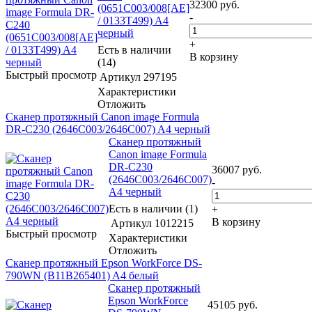
32300
руб.
(0651C003/008[AE]
-
/ 0133T499) A4
черный
+
Есть в наличии
В корзину
(14)
Быстрый просмотр
Артикул
297195
Характеристики
Отложить
Сканер протяжный Canon image Formula
DR-C230 (2646C003/2646C007) A4 черный
Сканер протяжный
Canon image Formula
DR-C230
36007
руб.
(2646C003/2646C007)
-
A4 черный
Есть в наличии (1)
+
В корзину
Артикул
1012215
Быстрый просмотр
Характеристики
Отложить
Сканер протяжный Epson WorkForce DS-
790WN (B11B265401) A4 белый
Сканер протяжный
Epson WorkForce
45105
руб.