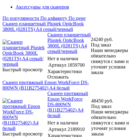
Аксессуары для сканеров
По популярности
По алфавиту
По цене
Сканер планшетный Plustek OpticBook
3800L (0281TS) A4 серый/черный
Сканер планшетный
24240
руб.
Plustek OpticBook
Под заказ
3800L (0281TS) A4
Наши менеджеры
серый/черный
обязательно
Нет в наличии
свяжутся с вами и
Артикул
1859700
уточнят условия
Быстрый просмотр
Характеристики
заказа
Отложить
Сканер протяжный Epson WorkForce DS-
800WN (B11B275402) A4 белый
Сканер протяжный
Epson WorkForce
48450
руб.
DS-800WN
Под заказ
(B11B275402) A4
Наши менеджеры
белый
обязательно
Нет в наличии
свяжутся с вами и
уточнят условия
Артикул
2189910
Быстрый просмотр
заказа
Характеристики