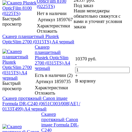
24557
руб.
OpticFilm 8100
Под заказ
(0225TS)
Наши менеджеры
Нет в наличии
обязательно свяжутся с
Быстрый
Артикул
1859767
вами и уточнят условия
просмотр
Характеристики
заказа
Отложить
Сканер планшетный Plustek
OpticSlim 2700 (0315TS) A4 черный
Сканер
планшетный
Plustek OpticSlim
10370
руб.
2700 (0315TS) A4
-
черный
Есть в наличии (2)
+
В корзину
Артикул
1859735
Быстрый
Характеристики
просмотр
Отложить
Сканер протяжный Canon image
Formula DR-C240 (0651C003/008[AE] /
0133T499) A4 черный
Сканер
протяжный Canon
image Formula DR-
C240