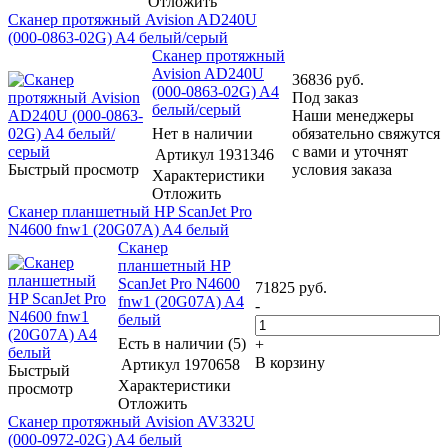
Отложить
Сканер протяжный Avision AD240U
(000-0863-02G) A4 белый/серый
Сканер протяжный
Avision AD240U
36836
руб.
(000-0863-02G) A4
Под заказ
белый/серый
Наши менеджеры
Нет в наличии
обязательно свяжутся
с вами и уточнят
Артикул
1931346
Быстрый просмотр
условия заказа
Характеристики
Отложить
Сканер планшетный HP ScanJet Pro
N4600 fnw1 (20G07A) A4 белый
Сканер
планшетный HP
ScanJet Pro N4600
71825
руб.
fnw1 (20G07A) A4
-
белый
Есть в наличии (5)
+
В корзину
Артикул
1970658
Быстрый
Характеристики
просмотр
Отложить
Сканер протяжный Avision AV332U
(000-0972-02G) A4 белый