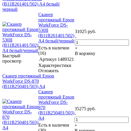
(B11B261401/502) A4 белый/
черный
Сканер
протяжный Epson
WorkForce DS-
530II
31025
руб.
(B11B261401/502)
-
A4 белый/черный
Есть в наличии
+
(16)
В корзину
Быстрый
Артикул
1489321
просмотр
Характеристики
Отложить
Сканер протяжный Epson
WorkForce DS-870
(B11B250401/503) A4
Сканер
протяжный Epson
WorkForce DS-
870
35275
руб.
(B11B250401/503)
-
A4
Есть в наличии
+
(30)
В корзину