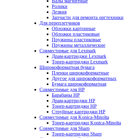
Валы магнитные
Ролики
Лезвия
Запчасти для ремонта оргтехники
Для переплетчиков
Обложки картонные
Обложки пластиковые
Пружины пластиковые
Пружины металлические
Совместимые для Lexmark
Драм-картриджи Lexmark
Тонер-картриджи Lexmark
Широкоформатная бумага
Пленки широкоформатные
Другое для широкоформатных
Бумага широкоформатная
Совместимые для HP
Барабаны HP
Драм-картриджи HP
Тонер-картриджи HP
Струйные картриджи HP
Совместимые для Konica-Minolta
Тонер-картриджи Konica-Minolta
Совместимые для Sharp
Тонер-картриджи Sharp