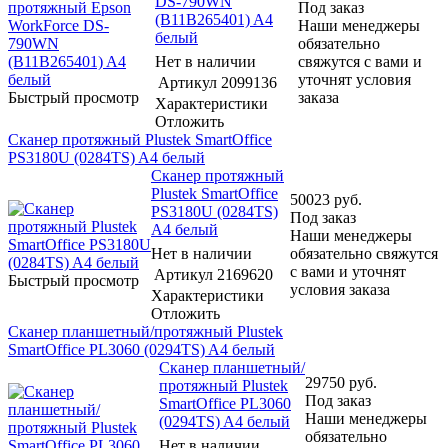
DS-790WN
Под заказ
(B11B265401) A4
Наши менеджеры
белый
обязательно
Нет в наличии
свяжутся с вами и
уточнят условия
Артикул
2099136
Быстрый просмотр
заказа
Характеристики
Отложить
Сканер протяжный Plustek SmartOffice
PS3180U (0284TS) A4 белый
Сканер протяжный
Plustek SmartOffice
50023
руб.
PS3180U (0284TS)
Под заказ
A4 белый
Наши менеджеры
Нет в наличии
обязательно свяжутся
с вами и уточнят
Артикул
2169620
Быстрый просмотр
условия заказа
Характеристики
Отложить
Сканер планшетный/протяжный Plustek
SmartOffice PL3060 (0294TS) A4 белый
Сканер планшетный/
29750
руб.
протяжный Plustek
Под заказ
SmartOffice PL3060
Наши менеджеры
(0294TS) A4 белый
обязательно
Нет в наличии