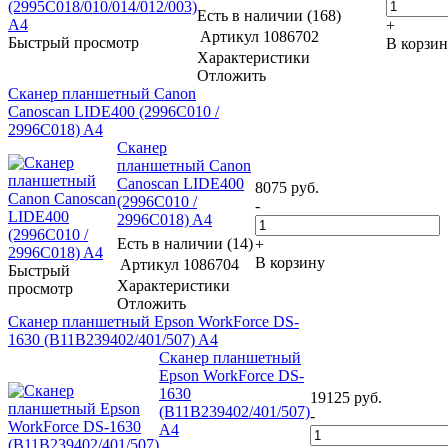
Есть в наличии (168)
+
Артикул
1086702
Быстрый просмотр
В корзи
Характеристики
Отложить
Сканер планшетный Canon
Canoscan LIDE400 (2996C010 /
2996C018) A4
Сканер
планшетный Canon
Canoscan LIDE400
8075
руб.
(2996C010 /
-
2996C018) A4
Есть в наличии (14)
+
В корзину
Артикул
1086704
Быстрый
Характеристики
просмотр
Отложить
Сканер планшетный Epson WorkForce DS-
1630 (B11B239402/401/507) A4
Сканер планшетный
Epson WorkForce DS-
1630
19125
руб.
(B11B239402/401/507)
-
A4