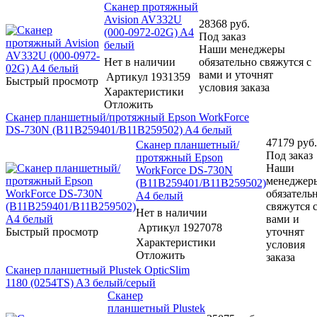
Сканер протяжный
Avision AV332U
28368
руб.
(000-0972-02G) A4
Под заказ
белый
Наши менеджеры
Нет в наличии
обязательно свяжутся с
вами и уточнят
Артикул
1931359
Быстрый просмотр
условия заказа
Характеристики
Отложить
Сканер планшетный/протяжный Epson WorkForce
DS-730N (B11B259401/B11B259502) A4 белый
47179
руб.
Сканер планшетный/
Под заказ
протяжный Epson
Наши
WorkForce DS-730N
менеджер
(B11B259401/B11B259502)
обязатель
A4 белый
свяжутся 
Нет в наличии
вами и
Артикул
1927078
Быстрый просмотр
уточнят
Характеристики
условия
Отложить
заказа
Сканер планшетный Plustek OpticSlim
1180 (0254TS) A3 белый/серый
Сканер
планшетный Plustek