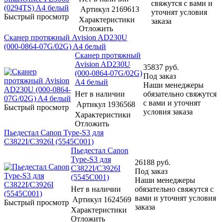
свяжутся с вами и
Артикул
2169613
уточнят условия
Быстрый просмотр
Характеристики
заказа
Отложить
Сканер протяжный Avision AD230U
(000-0864-07G/02G) A4 белый
Сканер протяжный
Avision AD230U
35837
руб.
(000-0864-07G/02G)
Под заказ
A4 белый
Наши менеджеры
Нет в наличии
обязательно свяжутся
с вами и уточнят
Артикул
1936568
Быстрый просмотр
условия заказа
Характеристики
Отложить
Пьедестал Canon Type-S3 для
C3822I/C3926I (5545C001)
Пьедестал Canon
Type-S3 для
26188
руб.
C3822I/C3926I
Под заказ
(5545C001)
Наши менеджеры
Нет в наличии
обязательно свяжутся с
вами и уточнят условия
Артикул
1624569
Быстрый просмотр
заказа
Характеристики
Отложить