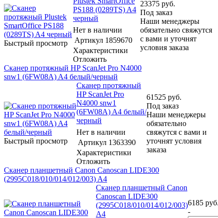
Plustek SmartOffice
23375
руб.
PS188 (0289TS) A4
Под заказ
черный
Наши менеджеры
Нет в наличии
обязательно свяжутся
с вами и уточнят
Артикул
1859670
Быстрый просмотр
условия заказа
Характеристики
Отложить
Сканер протяжный HP ScanJet Pro N4000
snw1 (6FW08A) A4 белый/черный
Сканер протяжный
HP ScanJet Pro
61525
руб.
N4000 snw1
Под заказ
(6FW08A) A4 белый/
Наши менеджеры
черный
обязательно
Нет в наличии
свяжутся с вами и
Быстрый просмотр
уточнят условия
Артикул
1363390
заказа
Характеристики
Отложить
Сканер планшетный Canon Canoscan LIDE300
(2995C018/010/014/012/003) A4
Сканер планшетный Canon
Canoscan LIDE300
6185
руб
(2995C018/010/014/012/003)
-
A4