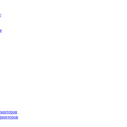
е
е
ринтеров
ринтеров