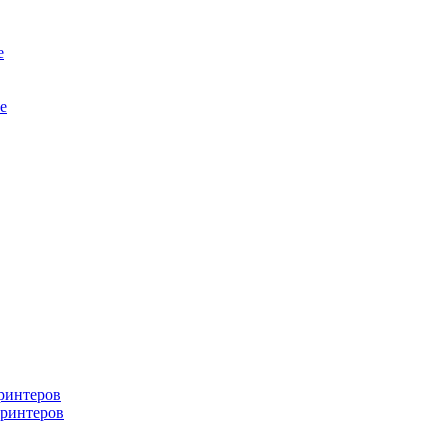
е
е
ринтеров
ринтеров