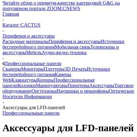
Читайте обзор о премиум-качестве картриджей G&G на
популярном портале ZOOM.CNEWS
Главная
-
Каталог CACTUS
-
Периферия и аксессуары
Расходные материалы
Периферия и аксессуары
Источники
бесперебойного питания
Мобильная связь
Телевизоры и
аксессуары
Мебель
Аудио-видео техника
-
Профессиональные панели
Сканеры
Мониторы
Плоттеры
3D Печать
Источники
бесперебойного питания
Камеры
Web
Клавиатуры
Копиры
Профессиональные
панели
Колонки
Манипуляторы
Принтеры
Аксессуары
Торговое
оборудование
Оргтехника
Наушники и микрофоны
Оптические
Носители Информации
-
Аксессуары для LFD-панелей
Профессиональные панели
Аксессуары для LFD-панелей