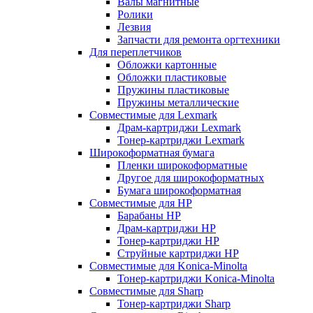
Валы магнитные
Ролики
Лезвия
Запчасти для ремонта оргтехники
Для переплетчиков
Обложки картонные
Обложки пластиковые
Пружины пластиковые
Пружины металлические
Совместимые для Lexmark
Драм-картриджи Lexmark
Тонер-картриджи Lexmark
Широкоформатная бумага
Пленки широкоформатные
Другое для широкоформатных
Бумага широкоформатная
Совместимые для HP
Барабаны HP
Драм-картриджи HP
Тонер-картриджи HP
Струйные картриджи HP
Совместимые для Konica-Minolta
Тонер-картриджи Konica-Minolta
Совместимые для Sharp
Тонер-картриджи Sharp