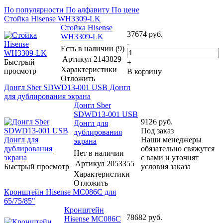
По популярности
По алфавиту
По цене
Стойка Hisense WH3309-LK
Стойка Hisense
37674
руб.
WH3309-LK
-
Есть в наличии (9)
Артикул
2143829
Быстрый
+
Характеристики
просмотр
В корзину
Отложить
Донгл Sber SDWD13-001 USB Донгл
для дублирования экрана
Донгл Sber
SDWD13-001 USB
9126
руб.
Донгл для
Под заказ
дублирования
Наши менеджеры
экрана
обязательно свяжутся
Нет в наличии
с вами и уточнят
Артикул
2053355
Быстрый просмотр
условия заказа
Характеристики
Отложить
Кронштейн Hisense MC086C для
65/75/85"
Кронштейн
78682
руб.
Hisense MC086C