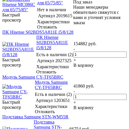
Под заказ
для 65/75/85"
Наши менеджеры
Нет в наличии
обязательно свяжутся с
Быстрый
Артикул
2019615
вами и уточнят условия
просмотр
Характеристики
заказа
Отложить
ПК Hisense S02BDS5A811E i5/8/128
ПК Hisense
S02BDS5A811E
154882
руб.
i5/8/128
-
Есть в наличии (2)
Быстрый
+
Артикул
2027325
просмотр
В корзину
Характеристики
Отложить
Модуль Samsung CY-TF65BRC
Модуль Samsung
41860
руб.
CY-TF65BRC
-
Есть в наличии (2)
Артикул
1203651
Быстрый
+
Характеристики
просмотр
В корзину
Отложить
Подставка Samsung STN-WM55R
Подставка
Samsung STN-
66754
руб.