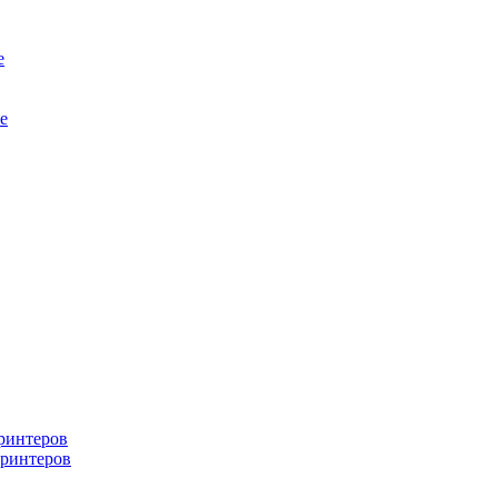
е
е
ринтеров
ринтеров