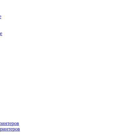
е
е
ринтеров
ринтеров