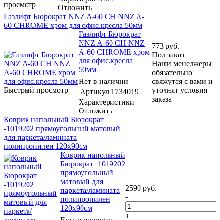
просмотр
Отложить
Газлифт Бюрократ NNZ A-60 CH NNZ A-
60 CHROME хром для офис.кресла 50мм
Газлифт Бюрократ
NNZ A-60 CH NNZ
773
руб.
A-60 CHROME хром
Под заказ
для офис.кресла
Наши менеджеры
50мм
обязательно
Нет в наличии
свяжутся с вами и
Быстрый просмотр
уточнят условия
Артикул
1734019
заказа
Характеристики
Отложить
Коврик напольный Бюрократ
-1019202 прямоугольный матовый
для паркета/ламината
полипропилен 120х90см
Коврик напольный
Бюрократ -1019202
прямоугольный
матовый для
2590
руб.
паркета/ламината
-
полипропилен
120х90см
+
Есть в наличии