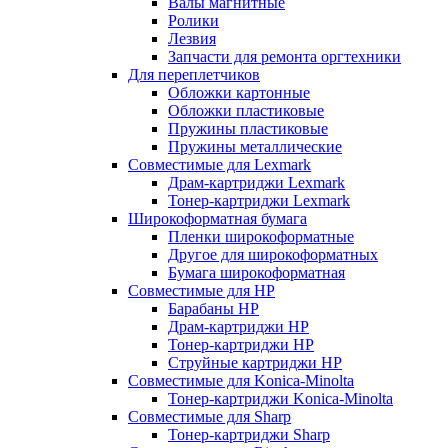
Валы магнитные
Ролики
Лезвия
Запчасти для ремонта оргтехники
Для переплетчиков
Обложки картонные
Обложки пластиковые
Пружины пластиковые
Пружины металлические
Совместимые для Lexmark
Драм-картриджи Lexmark
Тонер-картриджи Lexmark
Широкоформатная бумага
Пленки широкоформатные
Другое для широкоформатных
Бумага широкоформатная
Совместимые для HP
Барабаны HP
Драм-картриджи HP
Тонер-картриджи HP
Струйные картриджи HP
Совместимые для Konica-Minolta
Тонер-картриджи Konica-Minolta
Совместимые для Sharp
Тонер-картриджи Sharp