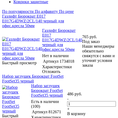
Коврики защитные
По популярности
По алфавиту
По цене
Газлифт Бюрократ E017
E017G4DWZ/2CL/140 черный для
офис.кресла 50мм
Газлифт Бюрократ
E017
765
руб.
E017G4DWZ/2CL/140
Под заказ
черный для
Наши менеджеры
офис.кресла 50мм
обязательно
Нет в наличии
свяжутся с вами и
уточнят условия
Артикул
1734018
Быстрый просмотр
заказа
Характеристики
Отложить
Набор заглушек Бюрократ FootSet
FootSet35 черный
Набор заглушек
Бюрократ FootSet
486
руб.
FootSet35 черный
-
Есть в наличии
(100)
+
Артикул
812671
В корзину
Быстрый
Характеристики