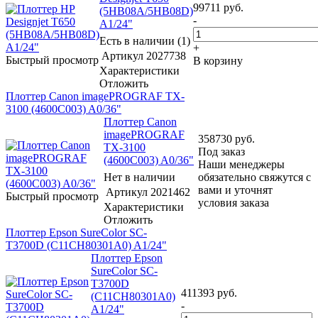
99711
руб.
(5HB08A/5HB08D)
-
A1/24"
Есть в наличии (1)
+
Артикул
2027738
Быстрый просмотр
В корзину
Характеристики
Отложить
Плоттер Canon imagePROGRAF TX-
3100 (4600C003) A0/36"
Плоттер Canon
imagePROGRAF
358730
руб.
TX-3100
Под заказ
(4600C003) A0/36"
Наши менеджеры
Нет в наличии
обязательно свяжутся с
вами и уточнят
Артикул
2021462
Быстрый просмотр
условия заказа
Характеристики
Отложить
Плоттер Epson SureColor SC-
T3700D (C11CH80301A0) A1/24"
Плоттер Epson
SureColor SC-
T3700D
411393
руб.
(C11CH80301A0)
-
A1/24"