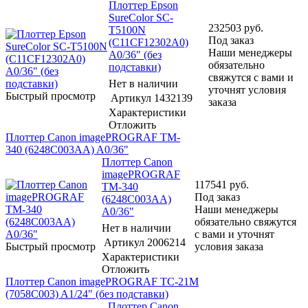
Плоттер Epson
SureColor SC-
232503
руб.
T5100N
Под заказ
(C11CF12302A0)
Наши менеджеры
A0/36" (без
обязательно
подставки)
свяжутся с вами и
Нет в наличии
уточнят условия
Быстрый просмотр
Артикул
1432139
заказа
Характеристики
Отложить
Плоттер Canon imagePROGRAF TM-
340 (6248C003AA) A0/36"
Плоттер Canon
imagePROGRAF
117541
руб.
TM-340
Под заказ
(6248C003AA)
Наши менеджеры
A0/36"
обязательно свяжутся
Нет в наличии
с вами и уточнят
Артикул
2006214
Быстрый просмотр
условия заказа
Характеристики
Отложить
Плоттер Canon imagePROGRAF TC-21M
(7058C003) A1/24" (без подставки)
Плоттер Canon