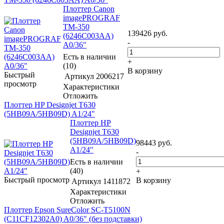
Плоттер Canon
imagePROGRAF
TM-350
139426
руб.
(6246C003AA)
-
A0/36"
Есть в наличии
+
(10)
В корзину
Быстрый
Артикул
2006217
просмотр
Характеристики
Отложить
Плоттер HP Designjet T630
(5HB09A/5HB09D) A1/24"
Плоттер HP
Designjet T630
(5HB09A/5HB09D)
98443
руб.
A1/24"
-
Есть в наличии
(40)
+
Быстрый просмотр
В корзину
Артикул
1411872
Характеристики
Отложить
Плоттер Epson SureColor SC-T5100N
(C11CF12302A0) A0/36" (без подставки)