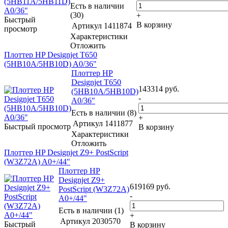
Есть в наличии
(30)
+
Быстрый
В корзину
Артикул
1411874
просмотр
Характеристики
Отложить
Плоттер HP Designjet T650
(5HB10A/5HB10D) A0/36"
Плоттер HP
Designjet T650
143314
руб.
(5HB10A/5HB10D)
-
A0/36"
Есть в наличии (8)
+
Артикул
1411877
Быстрый просмотр
В корзину
Характеристики
Отложить
Плоттер HP Designjet Z9+ PostScript
(W3Z72A) A0+/44"
Плоттер HP
Designjet Z9+
619169
руб.
PostScript (W3Z72A)
-
A0+/44"
Есть в наличии (1)
+
Артикул
2030570
Быстрый
В корзину