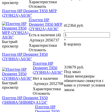
Характеристики
просмотр
Отложить
Плоттер HP Designjet T850 MFP
(2Y9H2A) A0/36"
Плоттер HP
Designjet T850 MFP
412364
руб.
(2Y9H2A) A0/36"
-
Есть в наличии (4)
+
Артикул
2056737
Быстрый
В корзину
Характеристики
просмотр
Отложить
Плоттер HP Designjet T850
(2Y9H0A) A0/36"
Плоттер HP
319679
руб.
Designjet T850
Под заказ
(2Y9H0A) A0/36"
Наши менеджеры
Нет в наличии
обязательно свяжутся с
Быстрый
Артикул
2052708
вами и уточнят условия
просмотр
Характеристики
заказа
Отложить
Плоттер HP Designjet T650
(5HB08A/5HB08D) A1/24"
Плоттер HP
Designjet T650