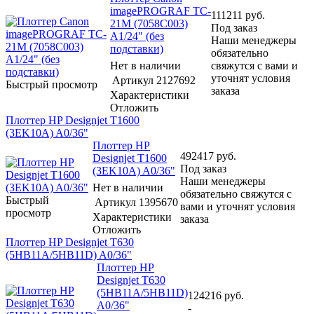
imagePROGRAF TC-
111211
руб.
21M (7058C003)
Под заказ
A1/24" (без
Наши менеджеры
подставки)
обязательно
Нет в наличии
свяжутся с вами и
уточнят условия
Артикул
2127692
Быстрый просмотр
заказа
Характеристики
Отложить
Плоттер HP Designjet T1600
(3EK10A) A0/36"
Плоттер HP
492417
руб.
Designjet T1600
Под заказ
(3EK10A) A0/36"
Наши менеджеры
Нет в наличии
обязательно свяжутся с
Быстрый
Артикул
1395670
вами и уточнят условия
просмотр
Характеристики
заказа
Отложить
Плоттер HP Designjet T630
(5HB11A/5HB11D) A0/36"
Плоттер HP
Designjet T630
(5HB11A/5HB11D)
124216
руб.
A0/36"
-