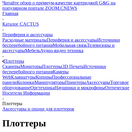
Читайте обзор о премиум-качестве картриджей G&G на
популярном портале ZOOM.CNEWS
Главная
-
Каталог CACTUS
-
Периферия и аксессуары
Расходные материалы
Периферия и аксессуары
Источники
бесперебойного питания
Мобильная связь
Телевизоры и
аксессуары
Мебель
Аудио-видео техника
-
Плоттеры
Сканеры
Мониторы
Плоттеры
3D Печать
Источники
бесперебойного питания
Камеры
Web
Клавиатуры
Копиры
Профессиональные
панели
Колонки
Манипуляторы
Принтеры
Аксессуары
Торговое
оборудование
Оргтехника
Наушники и микрофоны
Оптические
Носители Информации
-
Плоттеры
Аксессуары и опции для плоттеров
Плоттеры