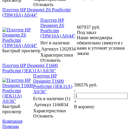
просмотр
Отложить
Плоттер HP Designjet Z6 PostScript
(T8W16A) A0/44"
Плоттер HP
Designjet Z6
607937
руб.
PostScript
Под заказ
(T8W16A) A0/44"
Наши менеджеры
Нет в наличии
обязательно свяжутся с
вами и уточнят условия
Артикул
1202934
Быстрый просмотр
заказа
Характеристики
Отложить
Плоттер HP Designjet T1600
PostScript (3EK11A) A0/36"
Плоттер HP
Designjet T1600
596576
руб.
PostScript (3EK11A)
-
A0/36"
Есть в наличии (1)
+
Артикул
1166834
Быстрый
В корзину
Характеристики
просмотр
Отложить
Компания
Помощь