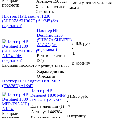
Быстрый
Артикул
1565527
вами и уточнят условия
просмотр
Характеристики
заказа
Отложить
Плоттер HP Designjet T230
(5HB07A/5HB07D) A1/24" (без
подставки)
Плоттер HP
Designjet T230
(5HB07A/5HB07D)
71826
руб.
A1/24" (без
-
подставки)
Есть в наличии
+
(35)
В корзину
Быстрый просмотр
Артикул
1411866
Характеристики
Отложить
Плоттер HP Designjet T830 MFP
(F9A28D) A1/24"
Плоттер HP
Designjet T830 MFP
311935
руб.
(F9A28D) A1/24"
-
Есть в наличии (1)
+
Артикул
1449384
Быстрый
В корзину
Характеристики