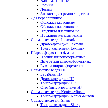
Валы магнитные
Ролики
Лезвия
Запчасти для ремонта оргтехники
Для переплетчиков
Обложки картонные
Обложки пластиковые
Пружины пластиковые
Пружины металлические
Совместимые для Lexmark
Драм-картриджи Lexmark
Тонер-картриджи Lexmark
Широкоформатная бумага
Пленки широкоформатные
Другое для широкоформатных
Бумага широкоформатная
Совместимые для HP
Барабаны HP
Драм-картриджи HP
Тонер-картриджи HP
Струйные картриджи HP
Совместимые для Konica-Minolta
Тонер-картриджи Konica-Minolta
Совместимые для Sharp
Тонер-картриджи Sharp