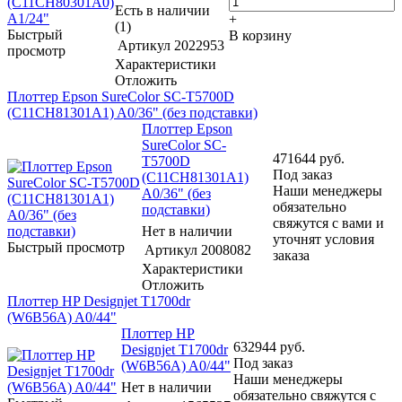
Есть в наличии
+
(1)
Быстрый
В корзину
Артикул
2022953
просмотр
Характеристики
Отложить
Плоттер Epson SureColor SC-T5700D
(C11CH81301A1) A0/36" (без подставки)
Плоттер Epson
SureColor SC-
471644
руб.
T5700D
Под заказ
(C11CH81301A1)
Наши менеджеры
A0/36" (без
обязательно
подставки)
свяжутся с вами и
Нет в наличии
уточнят условия
Быстрый просмотр
Артикул
2008082
заказа
Характеристики
Отложить
Плоттер HP Designjet T1700dr
(W6B56A) A0/44"
Плоттер HP
632944
руб.
Designjet T1700dr
Под заказ
(W6B56A) A0/44"
Наши менеджеры
Нет в наличии
обязательно свяжутся с