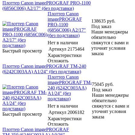
Плоттер Canon imagePROGRAF PRO-1100
(6856C006) A2/17" (без подставки)
Плоттер Canon
imagePROGRAF
138635
руб.
PRO-1100
Под заказ
(6856C006) A2/17"
Наши менеджеры
(без подставки)
обязательно
Нет в наличии
свяжутся с вами и
уточнят условия
Артикул
2175464
Быстрый просмотр
заказа
Характеристики
Отложить
Плоттер Canon imagePROGRAF TM-240
(6242C003AA) A1/24" (без подставки)
Плоттер Canon
imagePROGRAF TM-
75045
руб.
240 (6242C003AA)
Под заказ
A1/24" (без
Наши менеджеры
подставки)
обязательно
Нет в наличии
свяжутся с вами и
уточнят условия
Артикул
2006182
Быстрый просмотр
заказа
Характеристики
Отложить
Плоттер Canon imagePROGRAF
TM-350 (6246C003AA) A0/36"