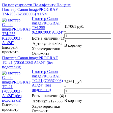
По популярности
По алфавиту
По цене
Плоттер Canon imagePROGRAF
TM-255 (6238C003) A1/24"
Плоттер Canon
imagePROGRAF
117061
руб.
TM-255
-
(6238C003) A1/24"
Есть в наличии (1)
+
Артикул
2028682
В корзину
Быстрый
Характеристики
просмотр
Отложить
Плоттер Canon imagePROGRAF
TC-21 (7055C003) A1/24" (без
подставки)
Плоттер Canon
imagePROGRAF
TC-21 (7055C003)
74361
руб.
A1/24" (без
-
подставки)
Есть в наличии (4)
+
В корзину
Артикул
2127558
Быстрый
Характеристики
просмотр
Отложить