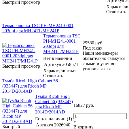
Артикул
2
Быстрый просмотр
Характери
Отложить
Термоголовка TSC PH-MH241-0001
203dpi для MH241T/MH241P
Термоголовка TSC
PH-MH241-0001
29580
руб.
203dpi для
Под заказ
MH241T/MH241P
Наши менеджеры
Нет в наличии
обязательно свяжутся
с вами и уточнят
Артикул
2058571
Быстрый просмотр
условия заказа
Характеристики
Отложить
Тумба Ricoh High Cabinet 56
(933447) для Ricoh MP
2014D/2014AD
Тумба Ricoh High
Cabinet 56 (933447)
16827
руб.
для Ricoh MP
-
2014D/2014AD
Есть в наличии (1)
+
Артикул
2026940
Быстрый
В корзину