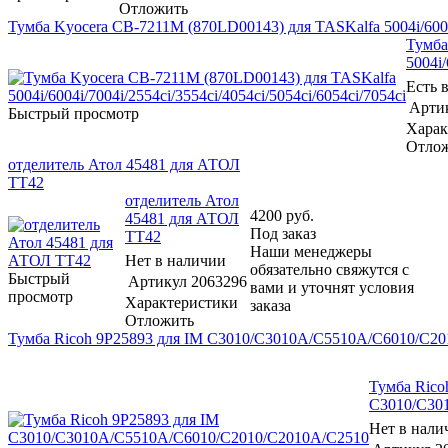
Отложить
Тумба Kyocera CB-7211M (870LD00143) для TASKalfa 5004i/6004i/
Тумба
5004i/
Есть 
Арти
Быстрый просмотр
Харак
Отло
отделитель Атол 45481 для АТОЛ
TT42
отделитель Атол
4200
руб.
45481 для АТОЛ
Под заказ
TT42
Наши менеджеры
Нет в наличии
обязательно свяжутся с
Быстрый
Артикул
2063296
вами и уточнят условия
просмотр
Характеристики
заказа
Отложить
Тумба Ricoh 9P25893 для IM C3010/C3010A/C5510A/C6010/C2
Тумба Rico
C3010/C30
Нет в нали