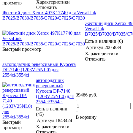
Характеристики
просмотр
Отложить
Жесткий диск Xerox 497K17740 для VersaLink
B7025/B7030/B7035/C7020/C7025/C7030
Жесткий диск Xerox 4
VersaLink
B7025/B7030/B7035/C7
Есть в наличии (6)
Артикул
2005839
Быстрый просмотр
Характеристики
Отложить
автоподатчик реверсивный Kyocera
DP-7140 (1203V25NL0) для
2554ci/3554ci
автоподатчик
реверсивный
Kyocera DP-7140
39466
руб.
(1203V25NL0) для
-
2554ci/3554ci
Есть в наличии
+
(45)
В корзину
Артикул
1843424
Быстрый
Характеристики
просмотр
Отложить