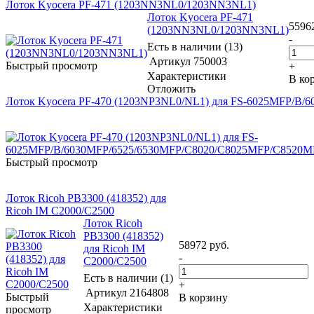
Лоток Kyocera PF-471 (1203NN3NL0/1203NN3NL1)
Лоток Kyocera PF-471
5596
(1203NN3NL0/1203NN3NL1)
-
Есть в наличии (13)
Артикул
750003
Быстрый просмотр
+
Характеристики
В ко
Отложить
Лоток Kyocera PF-470 (1203NP3NL0/NL1) для FS-6025MFP/B
Быстрый просмотр
Лоток Ricoh PB3300 (418352) для
Ricoh IM C2000/C2500
Лоток Ricoh
PB3300 (418352)
58972
руб.
для Ricoh IM
-
C2000/C2500
Есть в наличии (1)
+
Артикул
2164808
Быстрый
В корзину
Характеристики
просмотр