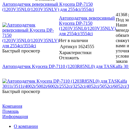
Автоподатчик реверсивный Kyocera DP-7150
(1203V35NL0/1203V35NLV) для 2554ci/3554ci
41368
Автоподатчик реверсивный
Под за
Kyocera DP-7150
Наши
(1203V35NL0/1203V35NLV)
менед
для 2554ci/3554ci
обязат
Нет в наличии
свяжут
вами 
Артикул
1624555
Быстрый просмотр
уточн
Характеристики
услов
Отложить
заказа
Автоподатчик Kyocera DP-7110 (1203R85NL0) для TASKalfa 3011i/
Быстрый просмотр
Компания
Помощь
Информация
О компании