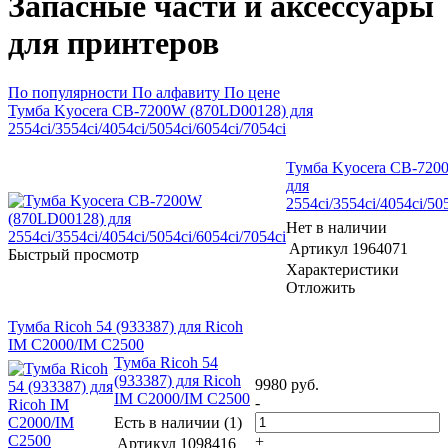
Запасные части и аксессуары
для принтеров
По популярности
По алфавиту
По цене
Тумба Kyocera CB-7200W (870LD00128) для
2554ci/3554ci/4054ci/5054ci/6054ci/7054ci
Тумба Kyocera CB-720
для
2554ci/3554ci/4054ci/50
Нет в наличии
Артикул
1964071
Быстрый просмотр
Характеристики
Отложить
Тумба Ricoh 54 (933387) для Ricoh
IM C2000/IM C2500
Тумба Ricoh 54
(933387) для Ricoh
9980
руб.
IM C2000/IM C2500
-
Есть в наличии (1)
+
Артикул
1098416