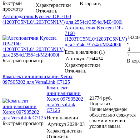
Быстрый
В корзину
Характеристики
просмотр
Отложить
Автоподатчик Kyocera DP-7160
(1203TC5NL0/1203TC5NLV) для 2554ci/3554ci/MZ4000i
Автоподатчик Kyocera DP-
7160
13246
(1203TC5NL0/1203TC5NLV)
-
для 2554ci/3554ci/MZ4000i
Есть в наличии (1)
+
Артикул
2164434
Быстрый просмотр
В кор
Характеристики
Отложить
Комплект инициализации Xerox
097S05202 для VersaLink C7125
Комплект
инициализации
21774
руб.
Xerox 097S05202
Под заказ
для VersaLink
Наши менеджеры
C7125
обязательно свяжутся
Нет в наличии
с вами и уточнят
Быстрый просмотр
Артикул
2028403
условия заказа
Характеристики
Отложить