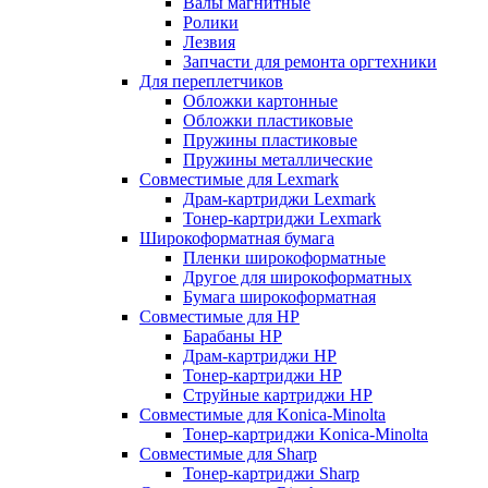
Валы магнитные
Ролики
Лезвия
Запчасти для ремонта оргтехники
Для переплетчиков
Обложки картонные
Обложки пластиковые
Пружины пластиковые
Пружины металлические
Совместимые для Lexmark
Драм-картриджи Lexmark
Тонер-картриджи Lexmark
Широкоформатная бумага
Пленки широкоформатные
Другое для широкоформатных
Бумага широкоформатная
Совместимые для HP
Барабаны HP
Драм-картриджи HP
Тонер-картриджи HP
Струйные картриджи HP
Совместимые для Konica-Minolta
Тонер-картриджи Konica-Minolta
Совместимые для Sharp
Тонер-картриджи Sharp