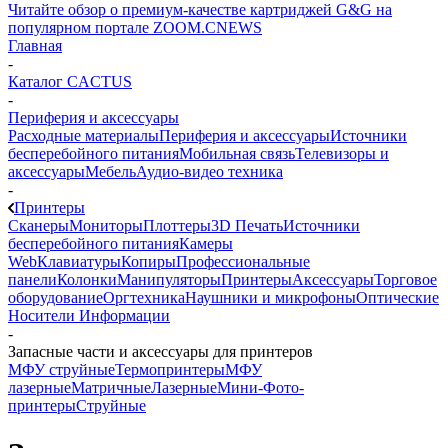
Читайте обзор о премиум-качестве картриджей G&G на
популярном портале ZOOM.CNEWS
Главная
-
Каталог CACTUS
-
Периферия и аксессуары
Расходные материалы
Периферия и аксессуары
Источники
бесперебойного питания
Мобильная связь
Телевизоры и
аксессуары
Мебель
Аудио-видео техника
-
Принтеры
Сканеры
Мониторы
Плоттеры
3D Печать
Источники
бесперебойного питания
Камеры
Web
Клавиатуры
Копиры
Профессиональные
панели
Колонки
Манипуляторы
Принтеры
Аксессуары
Торговое
оборудование
Оргтехника
Наушники и микрофоны
Оптические
Носители Информации
-
Запасные части и аксессуары для принтеров
МФУ струйные
Термопринтеры
МФУ
лазерные
Матричные
Лазерные
Мини-Фото-
принтеры
Струйные