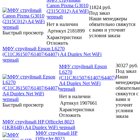
Canon Pixma G3010
11824
руб.
(2315C012) A4 WiFi
Под заказ
черный
Наши менеджеры
Нет в наличии
обязательно свяжутся
с вами и уточнят
Артикул
2181899
Быстрый просмотр
условия заказа
Характеристики
Отложить
МФУ струйный Epson L6270
(C11CJ61507/61407/64407) A4 Duplex Net WiFi
черный
30327
руб.
МФУ струйный Epson
Под заказ
L6270
Наши
(C11CJ61507/61407/64407)
менеджеры
A4 Duplex Net WiFi
обязательн
черный
свяжутся с
Нет в наличии
вами и
Артикул
1907661
Быстрый просмотр
уточнят
Характеристики
условия
Отложить
заказа
МФУ струйный HP OfficeJet 8023
(1KR64B) A4 Duplex WiFi черный
МФУ струйный HP
OfficeJet 8023