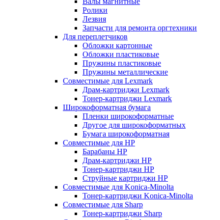
Валы магнитные
Ролики
Лезвия
Запчасти для ремонта оргтехники
Для переплетчиков
Обложки картонные
Обложки пластиковые
Пружины пластиковые
Пружины металлические
Совместимые для Lexmark
Драм-картриджи Lexmark
Тонер-картриджи Lexmark
Широкоформатная бумага
Пленки широкоформатные
Другое для широкоформатных
Бумага широкоформатная
Совместимые для HP
Барабаны HP
Драм-картриджи HP
Тонер-картриджи HP
Струйные картриджи HP
Совместимые для Konica-Minolta
Тонер-картриджи Konica-Minolta
Совместимые для Sharp
Тонер-картриджи Sharp