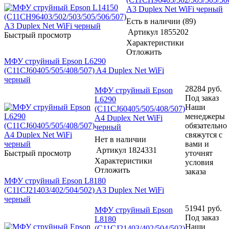
A3 Duplex Net WiFi черный
Есть в наличии (89)
Артикул
1855202
Быстрый просмотр
Характеристики
Отложить
МФУ струйный Epson L6290
(C11CJ60405/505/408/507) A4 Duplex Net WiFi
черный
28284
руб.
МФУ струйный Epson
Под заказ
L6290
Наши
(C11CJ60405/505/408/507)
менеджеры
A4 Duplex Net WiFi
обязательно
черный
свяжутся с
Нет в наличии
вами и
Артикул
1824331
Быстрый просмотр
уточнят
Характеристики
условия
Отложить
заказа
МФУ струйный Epson L8180
(C11CJ21403/402/504/502) A3 Duplex Net WiFi
черный
51941
руб.
МФУ струйный Epson
Под заказ
L8180
Наши
(C11CJ21403/402/504/502)