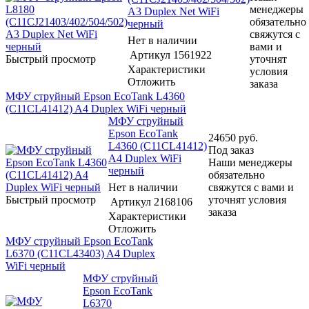
менеджеры
A3 Duplex Net WiFi
обязательно
черный
свяжутся с
Нет в наличии
вами и
Артикул
1561922
Быстрый просмотр
уточнят
Характеристики
условия
Отложить
заказа
МФУ струйный Epson EcoTank L4360
(C11CL41412) A4 Duplex WiFi черный
МФУ струйный
Epson EcoTank
24650
руб.
L4360 (C11CL41412)
Под заказ
A4 Duplex WiFi
Наши менеджеры
черный
обязательно
Нет в наличии
свяжутся с вами и
Быстрый просмотр
уточнят условия
Артикул
2168106
заказа
Характеристики
Отложить
МФУ струйный Epson EcoTank
L6370 (C11CL43403) A4 Duplex
WiFi черный
МФУ струйный
Epson EcoTank
L6370