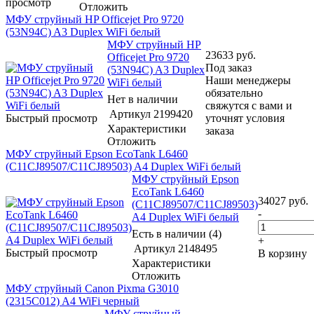
просмотр
Отложить
МФУ струйный HP Officejet Pro 9720
(53N94C) A3 Duplex WiFi белый
МФУ струйный HP
23633
руб.
Officejet Pro 9720
Под заказ
(53N94C) A3 Duplex
Наши менеджеры
WiFi белый
обязательно
Нет в наличии
свяжутся с вами и
Артикул
2199420
Быстрый просмотр
уточнят условия
Характеристики
заказа
Отложить
МФУ струйный Epson EcoTank L6460
(C11CJ89507/C11CJ89503) A4 Duplex WiFi белый
МФУ струйный Epson
EcoTank L6460
34027
руб.
(C11CJ89507/C11CJ89503)
-
A4 Duplex WiFi белый
Есть в наличии (4)
+
Артикул
2148495
Быстрый просмотр
В корзину
Характеристики
Отложить
МФУ струйный Canon Pixma G3010
(2315C012) A4 WiFi черный
МФУ струйный