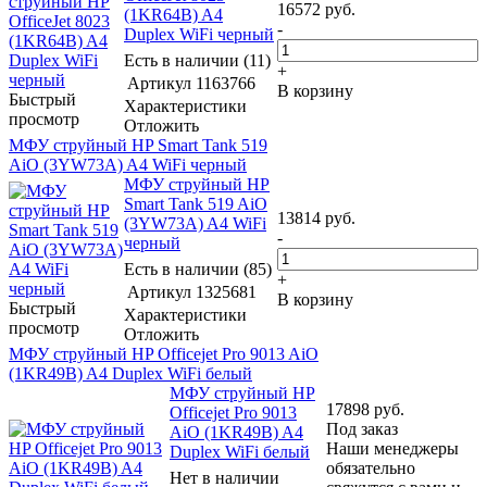
16572
руб.
(1KR64B) A4
-
Duplex WiFi черный
Есть в наличии (11)
+
Артикул
1163766
В корзину
Быстрый
Характеристики
просмотр
Отложить
МФУ струйный HP Smart Tank 519
AiO (3YW73A) A4 WiFi черный
МФУ струйный HP
Smart Tank 519 AiO
13814
руб.
(3YW73A) A4 WiFi
-
черный
Есть в наличии (85)
+
Артикул
1325681
В корзину
Быстрый
Характеристики
просмотр
Отложить
МФУ струйный HP Officejet Pro 9013 AiO
(1KR49B) A4 Duplex WiFi белый
МФУ струйный HP
17898
руб.
Officejet Pro 9013
Под заказ
AiO (1KR49B) A4
Наши менеджеры
Duplex WiFi белый
обязательно
Нет в наличии