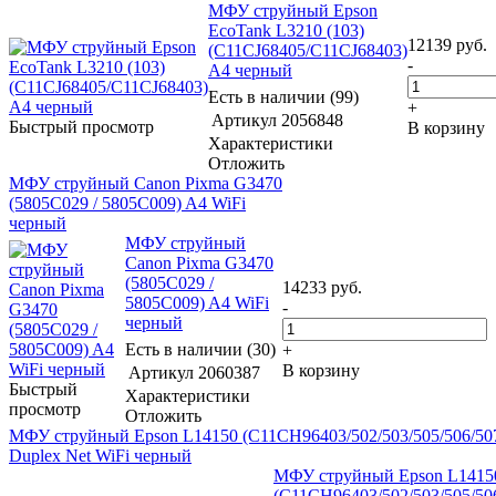
МФУ струйный Epson
EcoTank L3210 (103)
12139
руб.
(C11CJ68405/C11CJ68403)
-
A4 черный
Есть в наличии (99)
+
Артикул
2056848
Быстрый просмотр
В корзину
Характеристики
Отложить
МФУ струйный Canon Pixma G3470
(5805C029 / 5805C009) A4 WiFi
черный
МФУ струйный
Canon Pixma G3470
(5805C029 /
14233
руб.
5805C009) A4 WiFi
-
черный
Есть в наличии (30)
+
В корзину
Артикул
2060387
Быстрый
Характеристики
просмотр
Отложить
МФУ струйный Epson L14150 (C11CH96403/502/503/505/506/50
Duplex Net WiFi черный
МФУ струйный Epson L1415
(C11CH96403/502/503/505/50