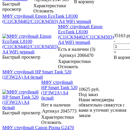
В корзину
Быстрый
Характеристики
просмотр
Отложить
МФУ струйный Epson EcoTank L8100
(C11CK94402/C11CK94503) A4 WiFi черный
МФУ струйный Epson
EcoTank L8100
35163
ру
(C11CK94402/C11CK94503)
-
A4 WiFi черный
Есть в наличии (3)
+
Артикул
2066470
Быстрый просмотр
В корзи
Характеристики
Отложить
МФУ струйный HP Smart Tank 520
(1F3W2A) A4 белый
МФУ струйный
HP Smart Tank 520
10625
руб.
(1F3W2A) A4
Под заказ
белый
Наши менеджеры
Нет в наличии
обязательно свяжутся с
вами и уточнят условия
Артикул
2045773
Быстрый просмотр
заказа
Характеристики
Отложить
МФУ струйный Canon Pixma G2470