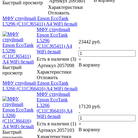
В корзину
Артикул
2095801
Быстрый просмотр
Характеристики
Отложить
МФУ струйный Epson EcoTank
L5296 (C11CJ65411) A4 WiFi белый
МФУ струйный
Epson EcoTank
L5296
23442
руб.
(C11CJ65411) A4
-
WiFi белый
Есть в наличии (3)
+
В корзину
Артикул
2057098
Быстрый
Характеристики
просмотр
Отложить
МФУ струйный Epson EcoTank
L3266 (C11CJ66416) A4 WiFi белый
МФУ струйный
Epson EcoTank
L3266
17120
руб.
(C11CJ66416) A4
-
WiFi белый
Есть в наличии (1)
+
В корзину
Артикул
2057103
Быстрый
Характеристики
просмотр