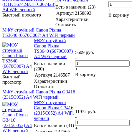
Есть в наличии (23)
+
Артикул
2158893
Быстрый просмотр
В корзину
Характеристики
Отложить
МФУ струйный Canon Pixma
TS3640 (6670C007) A4 WiFi черный
МФУ струйный
Canon Pixma
TS3640 (6670C007)
5609
руб.
A4 WiFi черный
-
Есть в наличии
(200)
+
В корзину
Артикул
2146587
Быстрый
Характеристики
просмотр
Отложить
МФУ струйный Canon Pixma G3416
(2315C052) A4 WiFi черный
МФУ струйный
Canon Pixma G3416
11972
руб.
(2315C052) A4 WiFi
-
черный
Есть в наличии (31)
+
Артикул
2147565