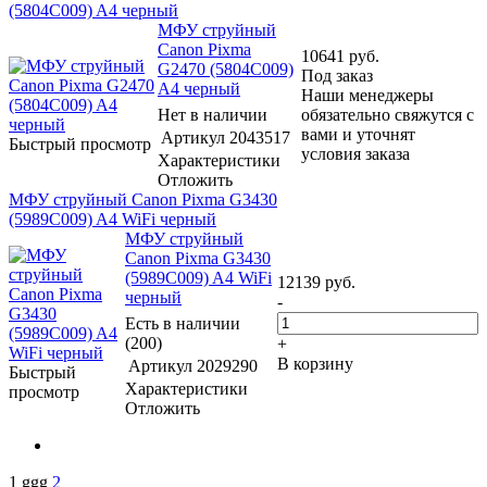
(5804C009) A4 черный
МФУ струйный
Canon Pixma
10641
руб.
G2470 (5804C009)
Под заказ
A4 черный
Наши менеджеры
Нет в наличии
обязательно свяжутся с
вами и уточнят
Артикул
2043517
Быстрый просмотр
условия заказа
Характеристики
Отложить
МФУ струйный Canon Pixma G3430
(5989C009) A4 WiFi черный
МФУ струйный
Canon Pixma G3430
(5989C009) A4 WiFi
12139
руб.
черный
-
Есть в наличии
(200)
+
В корзину
Артикул
2029290
Быстрый
Характеристики
просмотр
Отложить
1
ggg
2