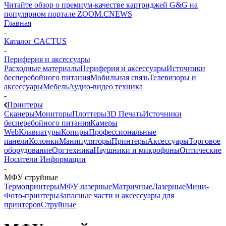
Читайте обзор о премиум-качестве картриджей G&G на
популярном портале ZOOM.CNEWS
Главная
-
Каталог CACTUS
-
Периферия и аксессуары
Расходные материалы
Периферия и аксессуары
Источники
бесперебойного питания
Мобильная связь
Телевизоры и
аксессуары
Мебель
Аудио-видео техника
-
Принтеры
Сканеры
Мониторы
Плоттеры
3D Печать
Источники
бесперебойного питания
Камеры
Web
Клавиатуры
Копиры
Профессиональные
панели
Колонки
Манипуляторы
Принтеры
Аксессуары
Торговое
оборудование
Оргтехника
Наушники и микрофоны
Оптические
Носители Информации
-
МФУ струйные
Термопринтеры
МФУ лазерные
Матричные
Лазерные
Мини-
Фото-принтеры
Запасные части и аксессуары для
принтеров
Струйные