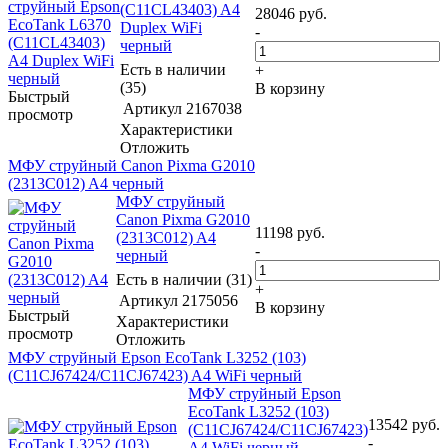
(C11CL43403) A4
28046
руб.
Duplex WiFi
-
черный
Есть в наличии
+
(35)
В корзину
Быстрый
Артикул
2167038
просмотр
Характеристики
Отложить
МФУ струйный Canon Pixma G2010
(2313C012) A4 черный
МФУ струйный
Canon Pixma G2010
11198
руб.
(2313C012) A4
-
черный
Есть в наличии (31)
+
Артикул
2175056
В корзину
Быстрый
Характеристики
просмотр
Отложить
МФУ струйный Epson EcoTank L3252 (103)
(C11CJ67424/C11CJ67423) A4 WiFi черный
МФУ струйный Epson
EcoTank L3252 (103)
13542
руб.
(C11CJ67424/C11CJ67423)
-
A4 WiFi черный