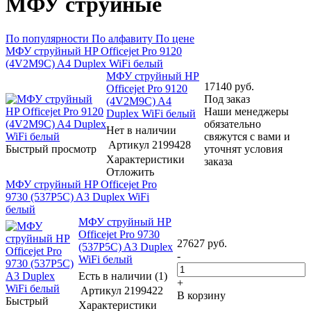
МФУ струйные
По популярности
По алфавиту
По цене
МФУ струйный HP Officejet Pro 9120
(4V2M9C) A4 Duplex WiFi белый
МФУ струйный HP
17140
руб.
Officejet Pro 9120
Под заказ
(4V2M9C) A4
Наши менеджеры
Duplex WiFi белый
обязательно
Нет в наличии
свяжутся с вами и
Артикул
2199428
Быстрый просмотр
уточнят условия
Характеристики
заказа
Отложить
МФУ струйный HP Officejet Pro
9730 (537P5C) A3 Duplex WiFi
белый
МФУ струйный HP
Officejet Pro 9730
27627
руб.
(537P5C) A3 Duplex
-
WiFi белый
Есть в наличии (1)
+
Артикул
2199422
В корзину
Быстрый
Характеристики