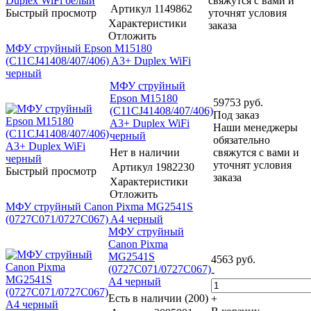
свяжутся с вами и
Артикул
1149862
Быстрый просмотр
уточнят условия
Характеристики
заказа
Отложить
МФУ струйный Epson M15180
(C11CJ41408/407/406) A3+ Duplex WiFi
черный
МФУ струйный
Epson M15180
59753
руб.
(C11CJ41408/407/406)
Под заказ
A3+ Duplex WiFi
Наши менеджеры
черный
обязательно
Нет в наличии
свяжутся с вами и
уточнят условия
Артикул
1982230
Быстрый просмотр
заказа
Характеристики
Отложить
МФУ струйный Canon Pixma MG2541S
(0727C071/0727C067) A4 черный
МФУ струйный
Canon Pixma
MG2541S
4563
руб.
(0727C071/0727C067)
-
A4 черный
Есть в наличии (200)
+