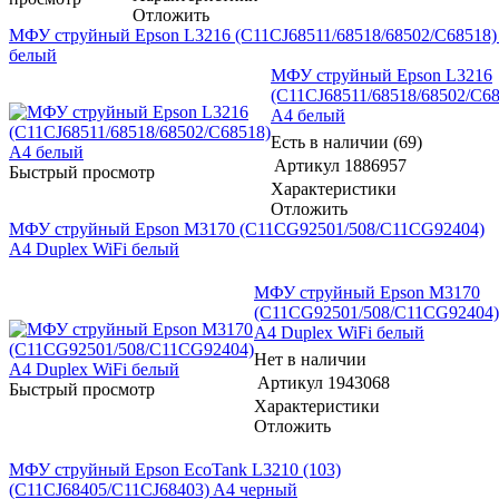
Отложить
МФУ струйный Epson L3216 (C11CJ68511/68518/68502/C68518)
белый
МФУ струйный Epson L3216
(C11CJ68511/68518/68502/C68
A4 белый
Есть в наличии (69)
Артикул
1886957
Быстрый просмотр
Характеристики
Отложить
МФУ струйный Epson M3170 (C11CG92501/508/C11CG92404)
A4 Duplex WiFi белый
МФУ струйный Epson M3170
(C11CG92501/508/C11CG92404)
A4 Duplex WiFi белый
Нет в наличии
Артикул
1943068
Быстрый просмотр
Характеристики
Отложить
МФУ струйный Epson EcoTank L3210 (103)
(C11CJ68405/C11CJ68403) A4 черный