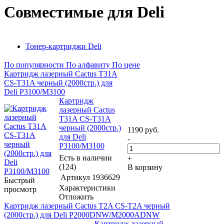
Совместимые для Deli
Тонер-картриджи Deli
По популярности
По алфавиту
По цене
Картридж лазерный Cactus T31A
CS-T31A черный (2000стр.) для
Deli P3100/M3100
Картридж
лазерный Cactus
T31A CS-T31A
черный (2000стр.)
1190
руб.
для Deli
-
P3100/M3100
Есть в наличии
+
(124)
В корзину
Артикул
1936629
Быстрый
Характеристики
просмотр
Отложить
Картридж лазерный Cactus T2A CS-T2A черный
(2000стр.) для Deli P2000DNW/M2000ADNW
Картридж лазерный