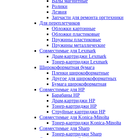
Валы магнитные
Ролики
Лезвия
Запчасти для ремонта оргтехники
Для переплетчиков
Обложки картонные
Обложки пластиковые
Пружины пластиковые
Пружины металлические
Совместимые для Lexmark
Драм-картриджи Lexmark
Тонер-картриджи Lexmark
Широкоформатная бумага
Пленки широкоформатные
Другое для широкоформатных
Бумага широкоформатная
Совместимые для HP
Барабаны HP
Драм-картриджи HP
Тонер-картриджи HP
Струйные картриджи HP
Совместимые для Konica-Minolta
Тонер-картриджи Konica-Minolta
Совместимые для Sharp
Тонер-картриджи Sharp