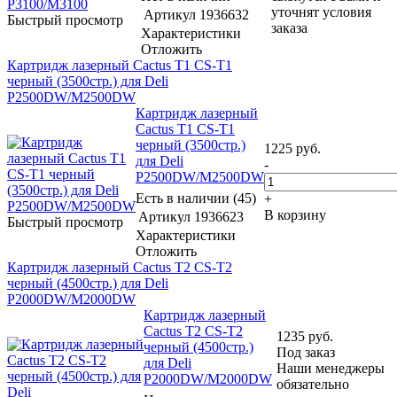
уточнят условия
Артикул
1936632
Быстрый просмотр
заказа
Характеристики
Отложить
Картридж лазерный Cactus T1 CS-T1
черный (3500стр.) для Deli
P2500DW/M2500DW
Картридж лазерный
Cactus T1 CS-T1
черный (3500стр.)
1225
руб.
для Deli
-
P2500DW/M2500DW
Есть в наличии (45)
+
В корзину
Артикул
1936623
Быстрый просмотр
Характеристики
Отложить
Картридж лазерный Cactus T2 CS-T2
черный (4500стр.) для Deli
P2000DW/M2000DW
Картридж лазерный
Cactus T2 CS-T2
1235
руб.
черный (4500стр.)
Под заказ
для Deli
Наши менеджеры
P2000DW/M2000DW
обязательно