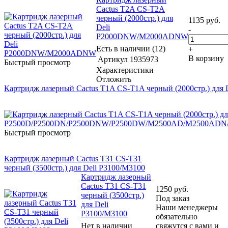
Cactus T2A CS-T2A
черный (2000стр.) для
1135
руб.
Deli
-
P2000DNW/M2000ADNW
Есть в наличии (12)
+
В корзину
Артикул
1935973
Быстрый просмотр
Характеристики
Отложить
Картридж лазерный Cactus T1A CS-T1A черный (2000стр
Быстрый просмотр
Картридж лазерный Cactus T31 CS-T31
черный (3500стр.) для Deli P3100/M3100
Картридж лазерный
Cactus T31 CS-T31
1250
руб.
черный (3500стр.)
Под заказ
для Deli
Наши менеджеры
P3100/M3100
обязательно
Нет в наличии
свяжутся с вами и