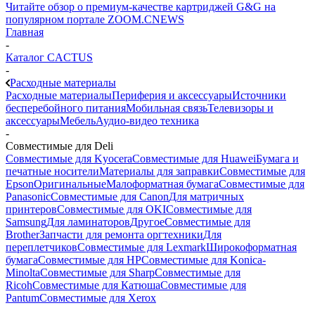
Читайте обзор о премиум-качестве картриджей G&G на
популярном портале ZOOM.CNEWS
Главная
-
Каталог CACTUS
-
Расходные материалы
Расходные материалы
Периферия и аксессуары
Источники
бесперебойного питания
Мобильная связь
Телевизоры и
аксессуары
Мебель
Аудио-видео техника
-
Совместимые для Deli
Совместимые для Kyocera
Совместимые для Huawei
Бумага и
печатные носители
Материалы для заправки
Совместимые для
Epson
Оригинальные
Малоформатная бумага
Совместимые для
Panasonic
Совместимые для Canon
Для матричных
принтеров
Совместимые для OKI
Совместимые для
Samsung
Для ламинаторов
Другое
Совместимые для
Brother
Запчасти для ремонта оргтехники
Для
переплетчиков
Совместимые для Lexmark
Широкоформатная
бумага
Совместимые для HP
Совместимые для Konica-
Minolta
Совместимые для Sharp
Совместимые для
Ricoh
Совместимые для Катюша
Совместимые для
Pantum
Совместимые для Xerox