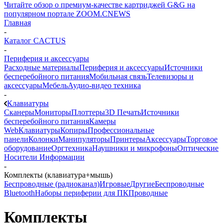
Читайте обзор о премиум-качестве картриджей G&G на
популярном портале ZOOM.CNEWS
Главная
-
Каталог CACTUS
-
Периферия и аксессуары
Расходные материалы
Периферия и аксессуары
Источники
бесперебойного питания
Мобильная связь
Телевизоры и
аксессуары
Мебель
Аудио-видео техника
-
Клавиатуры
Сканеры
Мониторы
Плоттеры
3D Печать
Источники
бесперебойного питания
Камеры
Web
Клавиатуры
Копиры
Профессиональные
панели
Колонки
Манипуляторы
Принтеры
Аксессуары
Торговое
оборудование
Оргтехника
Наушники и микрофоны
Оптические
Носители Информации
-
Комплекты (клавиатура+мышь)
Беспроводные (радиоканал)
Игровые
Другие
Беспроводные
Bluetooth
Наборы периферии для ПК
Проводные
Комплекты