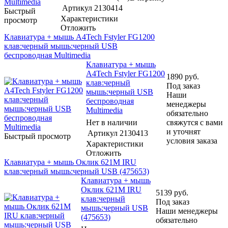
Артикул
2130414
Быстрый
Характеристики
просмотр
Отложить
Клавиатура + мышь A4Tech Fstyler FG1200
клав:черный мышь:черный USB
беспроводная Multimedia
Клавиатура + мышь
A4Tech Fstyler FG1200
1890
руб.
клав:черный
Под заказ
мышь:черный USB
Наши
беспроводная
менеджеры
Multimedia
обязательно
Нет в наличии
свяжутся с вами
и уточнят
Артикул
2130413
Быстрый просмотр
условия заказа
Характеристики
Отложить
Клавиатура + мышь Оклик 621M IRU
клав:черный мышь:черный USB (475653)
Клавиатура + мышь
Оклик 621M IRU
5139
руб.
клав:черный
Под заказ
мышь:черный USB
Наши менеджеры
(475653)
обязательно