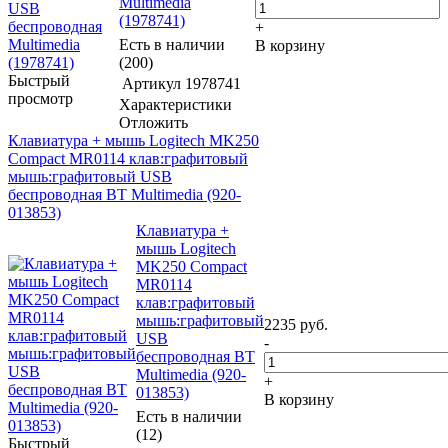
Multimedia
(1978741)
+
Есть в наличии
В корзину
(200)
Быстрый
Артикул
1978741
просмотр
Характеристики
Отложить
Клавиатура + мышь Logitech MK250
Compact MR0114 клав:графитовый
мышь:графитовый USB
беспроводная BT Multimedia (920-
013853)
Клавиатура +
мышь Logitech
MK250 Compact
MR0114
клав:графитовый
мышь:графитовый
2235
руб.
USB
-
беспроводная BT
Multimedia (920-
+
013853)
В корзину
Есть в наличии
(12)
Быстрый