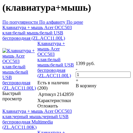
(клавиатура+мышь)
По популярности
По алфавиту
По цене
Клавиатура + мышь Acer OCC503
клав:белый мышь:белый USB
беспроводная (ZL.ACC11.00L)
Клавиатура +
мышь Acer
OCC503
клав:белый
1399
руб.
мышь:белый USB
-
беспроводная
(ZL.ACC11.00L)
+
Есть в наличии
В корзину
(200)
Быстрый
Артикул
2142859
просмотр
Характеристики
Отложить
Клавиатура + мышь Acer OCC503
клав:черный мышь:черный USB
беспроводная Multimedia
(ZL.ACC11.00K)
Клавиатура +