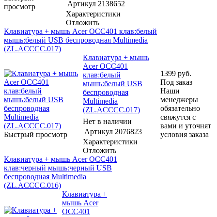
Артикул
2138652
просмотр
Характеристики
Отложить
Клавиатура + мышь Acer OCC401 клав:белый
мышь:белый USB беспроводная Multimedia
(ZL.ACCCC.017)
Клавиатура + мышь
Acer OCC401
1399
руб.
клав:белый
Под заказ
мышь:белый USB
Наши
беспроводная
менеджеры
Multimedia
обязательно
(ZL.ACCCC.017)
свяжутся с
Нет в наличии
вами и уточнят
Артикул
2076823
Быстрый просмотр
условия заказа
Характеристики
Отложить
Клавиатура + мышь Acer OCC401
клав:черный мышь:черный USB
беспроводная Multimedia
(ZL.ACCCC.016)
Клавиатура +
мышь Acer
OCC401