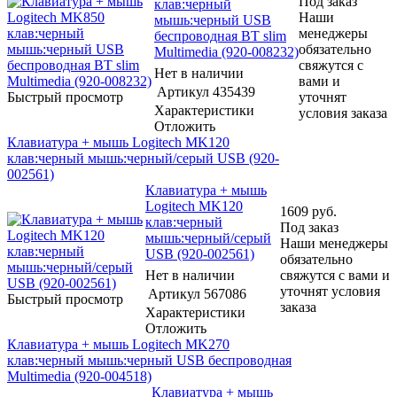
Под заказ
клав:черный
Наши
мышь:черный USB
менеджеры
беспроводная BT slim
обязательно
Multimedia (920-008232)
свяжутся с
Нет в наличии
вами и
Артикул
435439
Быстрый просмотр
уточнят
Характеристики
условия заказа
Отложить
Клавиатура + мышь Logitech MK120
клав:черный мышь:черный/серый USB (920-
002561)
Клавиатура + мышь
Logitech MK120
1609
руб.
клав:черный
Под заказ
мышь:черный/серый
Наши менеджеры
USB (920-002561)
обязательно
Нет в наличии
свяжутся с вами и
уточнят условия
Артикул
567086
Быстрый просмотр
заказа
Характеристики
Отложить
Клавиатура + мышь Logitech MK270
клав:черный мышь:черный USB беспроводная
Multimedia (920-004518)
Клавиатура + мышь