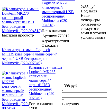
Logitech MK270
2465
руб.
клав:черный
Под заказ
мышь:черный USB
Наши
беспроводная
менеджеры
Multimedia (920-
обязательно
004518)
свяжутся с
Нет в наличии
вами и уточнят
Быстрый просмотр
Артикул
773012
условия заказа
Характеристики
Отложить
Клавиатура + мышь Logitech
MK235 клав:серый мышь:серый/
черный USB беспроводная
Multimedia (920-007949)
Клавиатура + мышь
Logitech MK235
клав:серый
мышь:серый/
черный USB
1398
руб.
беспроводная
-
Multimedia (920-
007949)
+
Есть в наличии
В корзину
(200)