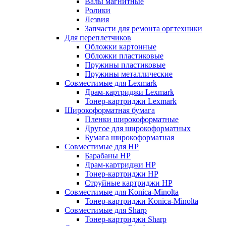
Валы магнитные
Ролики
Лезвия
Запчасти для ремонта оргтехники
Для переплетчиков
Обложки картонные
Обложки пластиковые
Пружины пластиковые
Пружины металлические
Совместимые для Lexmark
Драм-картриджи Lexmark
Тонер-картриджи Lexmark
Широкоформатная бумага
Пленки широкоформатные
Другое для широкоформатных
Бумага широкоформатная
Совместимые для HP
Барабаны HP
Драм-картриджи HP
Тонер-картриджи HP
Струйные картриджи HP
Совместимые для Konica-Minolta
Тонер-картриджи Konica-Minolta
Совместимые для Sharp
Тонер-картриджи Sharp