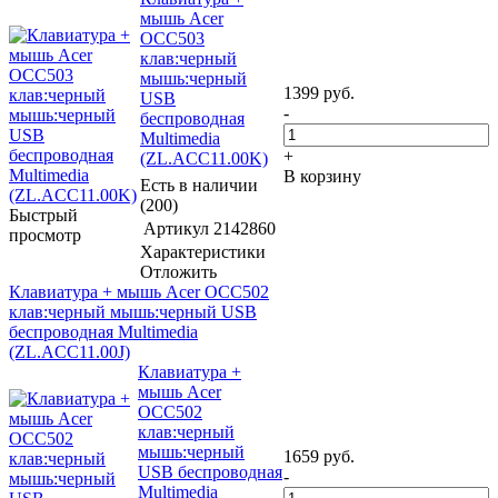
мышь Acer
OCC503
клав:черный
мышь:черный
1399
руб.
USB
-
беспроводная
Multimedia
+
(ZL.ACC11.00K)
В корзину
Есть в наличии
(200)
Быстрый
Артикул
2142860
просмотр
Характеристики
Отложить
Клавиатура + мышь Acer OCC502
клав:черный мышь:черный USB
беспроводная Multimedia
(ZL.ACC11.00J)
Клавиатура +
мышь Acer
OCC502
клав:черный
мышь:черный
1659
руб.
USB беспроводная
-
Multimedia