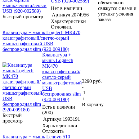
USB (920-002589)
обязательно
Нет в наличии
свяжутся с вами и
уточнят условия
Артикул
2074956
Быстрый просмотр
заказа
Характеристики
Отложить
Клавиатура + мышь Logitech MK470
клав:графитовый/светло-серый
мышь:графитовый USB
беспроводная slim (920-009180)
Клавиатура +
мышь Logitech
MK470
клав:графитовый/
светло-серый
3290
руб.
мышь:графитовый
-
USB
беспроводная slim
+
(920-009180)
В корзину
Есть в наличии
(200)
Быстрый
Артикул
1993191
просмотр
Характеристики
Отложить
Клавиатура + мышь Lenovo 510