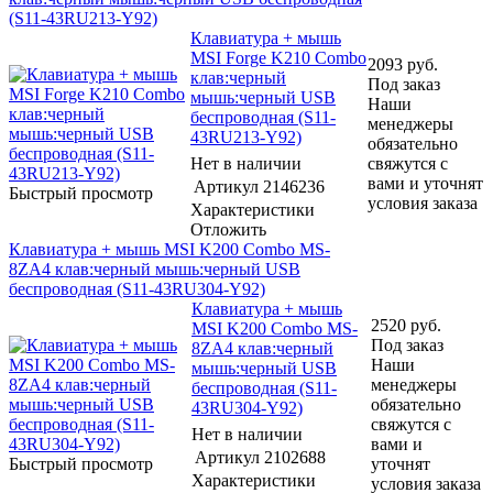
(S11-43RU213-Y92)
Клавиатура + мышь
MSI Forge K210 Combo
2093
руб.
клав:черный
Под заказ
мышь:черный USB
Наши
беспроводная (S11-
менеджеры
43RU213-Y92)
обязательно
Нет в наличии
свяжутся с
вами и уточнят
Артикул
2146236
Быстрый просмотр
условия заказа
Характеристики
Отложить
Клавиатура + мышь MSI K200 Combo MS-
8ZA4 клав:черный мышь:черный USB
беспроводная (S11-43RU304-Y92)
Клавиатура + мышь
2520
руб.
MSI K200 Combo MS-
Под заказ
8ZA4 клав:черный
Наши
мышь:черный USB
менеджеры
беспроводная (S11-
обязательно
43RU304-Y92)
свяжутся с
Нет в наличии
вами и
Артикул
2102688
Быстрый просмотр
уточнят
Характеристики
условия заказа