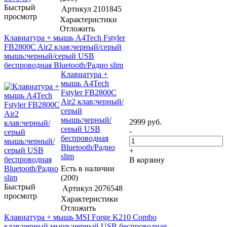
Быстрый
Артикул
2101845
просмотр
Характеристики
Отложить
Клавиатура + мышь A4Tech Fstyler
FB2800C Air2 клав:черный/серый
мышь:черный/серый USB
беспроводная Bluetooth/Радио slim
Клавиатура +
мышь A4Tech
Fstyler FB2800C
Air2 клав:черный/
серый
мышь:черный/
2999
руб.
серый USB
-
беспроводная
Bluetooth/Радио
+
slim
В корзину
Есть в наличии
(200)
Быстрый
Артикул
2076548
просмотр
Характеристики
Отложить
Клавиатура + мышь MSI Forge K210 Combo
клав:черный мышь:черный USB беспроводная