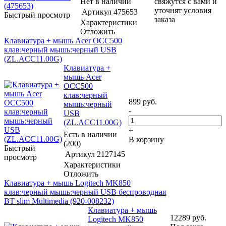
Нет в наличии
свяжутся с вами и
уточнят условия
Артикул
475653
Быстрый просмотр
заказа
Характеристики
Отложить
Клавиатура + мышь Acer OCC500
клав:черный мышь:черный USB
(ZL.ACC11.00G)
Клавиатура +
мышь Acer
OCC500
клав:черный
899
руб.
мышь:черный
-
USB
(ZL.ACC11.00G)
+
Есть в наличии
В корзину
(200)
Быстрый
Артикул
2127145
просмотр
Характеристики
Отложить
Клавиатура + мышь Logitech MK850
клав:черный мышь:черный USB беспроводная
BT slim Multimedia (920-008232)
Клавиатура + мышь
12289
руб.
Logitech MK850