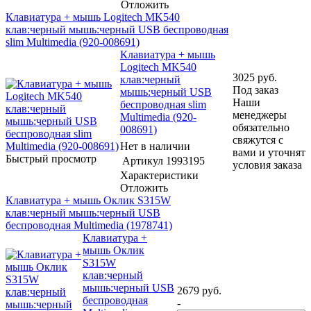
Отложить
Клавиатура + мышь Logitech MK540
клав:черный мышь:черный USB беспроводная
slim Multimedia (920-008691)
Клавиатура + мышь
Logitech MK540
3025
руб.
клав:черный
Под заказ
мышь:черный USB
Наши
беспроводная slim
менеджеры
Multimedia (920-
обязательно
008691)
свяжутся с
Нет в наличии
вами и уточнят
Быстрый просмотр
Артикул
1993195
условия заказа
Характеристики
Отложить
Клавиатура + мышь Оклик S315W
клав:черный мышь:черный USB
беспроводная Multimedia (1978741)
Клавиатура +
мышь Оклик
S315W
клав:черный
мышь:черный USB
2679
руб.
беспроводная
-