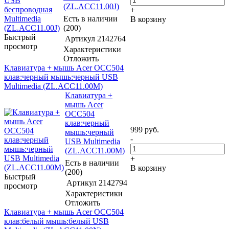
(ZL.ACC11.00J)
+
Есть в наличии
В корзину
(200)
Быстрый
Артикул
2142764
просмотр
Характеристики
Отложить
Клавиатура + мышь Acer OCC504
клав:черный мышь:черный USB
Multimedia (ZL.ACC11.00M)
Клавиатура +
мышь Acer
OCC504
клав:черный
999
руб.
мышь:черный
-
USB Multimedia
(ZL.ACC11.00M)
+
Есть в наличии
В корзину
(200)
Быстрый
Артикул
2142794
просмотр
Характеристики
Отложить
Клавиатура + мышь Acer OCC504
клав:белый мышь:белый USB