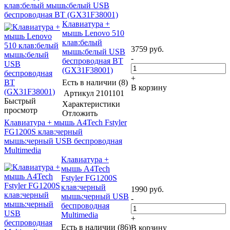
клав:белый мышь:белый USB
беспроводная BT (GX31F38001)
Клавиатура +
мышь Lenovo 510
клав:белый
3759
руб.
мышь:белый USB
-
беспроводная BT
(GX31F38001)
+
Есть в наличии (8)
В корзину
Артикул
2101101
Быстрый
Характеристики
просмотр
Отложить
Клавиатура + мышь A4Tech Fstyler
FG1200S клав:черный
мышь:черный USB беспроводная
Multimedia
Клавиатура +
мышь A4Tech
Fstyler FG1200S
клав:черный
1990
руб.
мышь:черный USB
-
беспроводная
Multimedia
+
Есть в наличии (86)
В корзину