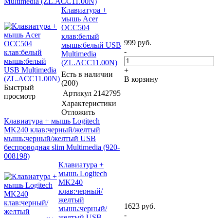
Multimedia (ZL.ACC11.00N)
Клавиатура +
мышь Acer
OCC504
клав:белый
999
руб.
мышь:белый USB
-
Multimedia
(ZL.ACC11.00N)
+
Есть в наличии
В корзину
(200)
Быстрый
Артикул
2142795
просмотр
Характеристики
Отложить
Клавиатура + мышь Logitech
MK240 клав:черный/желтый
мышь:черный/желтый USB
беспроводная slim Multimedia (920-
008198)
Клавиатура +
мышь Logitech
MK240
клав:черный/
желтый
1623
руб.
мышь:черный/
-
желтый USB