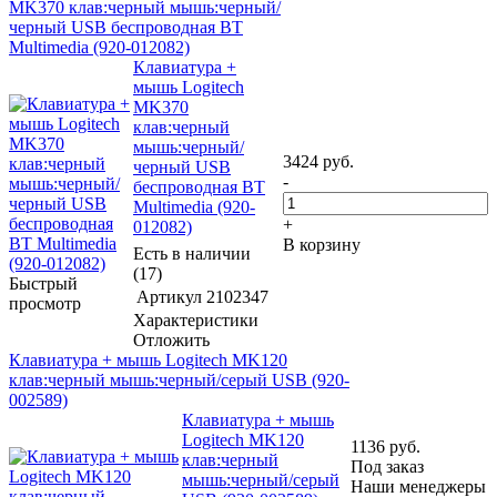
MK370 клав:черный мышь:черный/
черный USB беспроводная BT
Multimedia (920-012082)
Клавиатура +
мышь Logitech
MK370
клав:черный
мышь:черный/
3424
руб.
черный USB
-
беспроводная BT
Multimedia (920-
+
012082)
В корзину
Есть в наличии
(17)
Быстрый
Артикул
2102347
просмотр
Характеристики
Отложить
Клавиатура + мышь Logitech MK120
клав:черный мышь:черный/серый USB (920-
002589)
Клавиатура + мышь
Logitech MK120
1136
руб.
клав:черный
Под заказ
мышь:черный/серый
Наши менеджеры