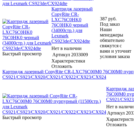
для Lexmark CS923de/CX924dte
Картридж лазерный
CopyRite CR-
387
руб.
LXC76C0HK0
Под заказ
76C0HK0 черный
Наши
(34000стр.) для
менеджеры
Lexmark
обязательно
CS923de/CX924dte
свяжутся с
Нет в наличии
вами и уточнят
Быстрый просмотр
Артикул
2033009
условия заказа
Характеристики
Отложить
Картридж лазерный CopyRite CR-LXC76C00M0 76C00M0 пурпур
CS921/CS923/CX920/CX921/CX922/CX923/CX924
Картридж ла
76C00M0 пурп
CS921/CS92
Нет в налич
Артикул
203
Быстрый просмотр
Характерист
Отложить