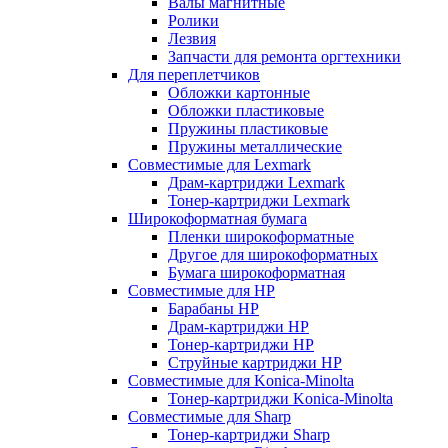
Валы магнитные
Ролики
Лезвия
Запчасти для ремонта оргтехники
Для переплетчиков
Обложки картонные
Обложки пластиковые
Пружины пластиковые
Пружины металлические
Совместимые для Lexmark
Драм-картриджи Lexmark
Тонер-картриджи Lexmark
Широкоформатная бумага
Пленки широкоформатные
Другое для широкоформатных
Бумага широкоформатная
Совместимые для HP
Барабаны HP
Драм-картриджи HP
Тонер-картриджи HP
Струйные картриджи HP
Совместимые для Konica-Minolta
Тонер-картриджи Konica-Minolta
Совместимые для Sharp
Тонер-картриджи Sharp