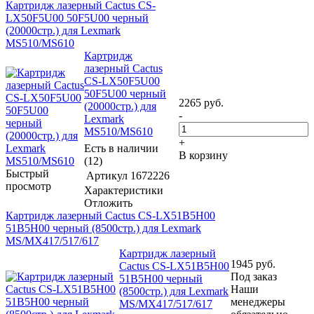
Картридж лазерный Cactus CS-
LX50F5U00 50F5U00 черный
(20000стр.) для Lexmark
MS510/MS610
Картридж
лазерный Cactus
CS-LX50F5U00
50F5U00 черный
2265
руб.
(20000стр.) для
-
Lexmark
MS510/MS610
+
Есть в наличии
В корзину
(12)
Быстрый
Артикул
1672226
просмотр
Характеристики
Отложить
Картридж лазерный Cactus CS-LX51B5H00
51B5H00 черный (8500стр.) для Lexmark
MS/MX417/517/617
Картридж лазерный
1945
руб.
Cactus CS-LX51B5H00
Под заказ
51B5H00 черный
Наши
(8500стр.) для Lexmark
менеджеры
MS/MX417/517/617