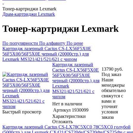
-
Тонер-картриджи Lexmark
Драм-картриджи Lexmark
Тонер-картриджи Lexmark
По популярности
По алфавиту
По цене
Картридж лазерный Cactus CS-LX56F5X0E
56F5X00/56F5X0E черный (20000стр.) для
Lexmark MS321/421/521/621 с чипом
Картридж лазерный
13790
руб.
Cactus CS-LX56F5X0E
Под заказ
56F5X00/56F5X0E
Наши
черный (20000стр.) для
менеджеры
Lexmark
обязательно
MS321/421/521/621 с
свяжутся с
чипом
вами и
Нет в наличии
уточнят
Артикул
1930099
Быстрый просмотр
условия
Характеристики
заказа
Отложить
Картридж лазерный Cactus CS-LX78C5XC0 78C5XC0 голубой
(5000стр.) для Lexmark CX421/CS720de/CS720dte/CS725dte с ч