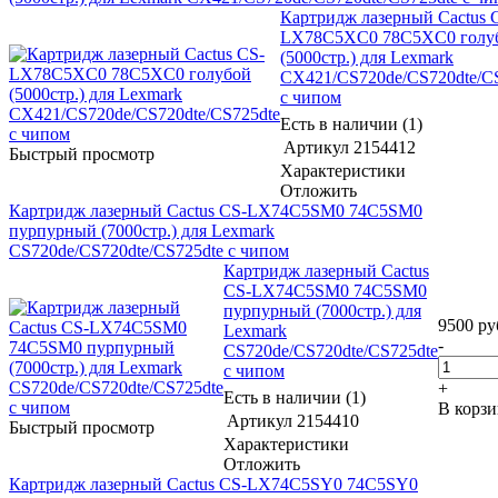
Картридж лазерный Cactus 
LX78C5XC0 78C5XC0 голу
(5000стр.) для Lexmark
CX421/CS720de/CS720dte/C
с чипом
Есть в наличии (1)
Артикул
2154412
Быстрый просмотр
Характеристики
Отложить
Картридж лазерный Cactus CS-LX74C5SM0 74C5SM0
пурпурный (7000стр.) для Lexmark
CS720de/CS720dte/CS725dte с чипом
Картридж лазерный Cactus
CS-LX74C5SM0 74C5SM0
пурпурный (7000стр.) для
9500
ру
Lexmark
-
CS720de/CS720dte/CS725dte
с чипом
+
Есть в наличии (1)
В корз
Артикул
2154410
Быстрый просмотр
Характеристики
Отложить
Картридж лазерный Cactus CS-LX74C5SY0 74C5SY0