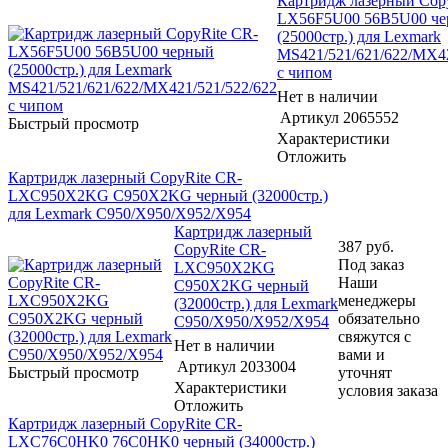
Картридж лазерный Cop
LX56F5U00 56B5U00 ч
(25000стр.) для Lexmark
MS421/521/621/622/MX42
с чипом
Нет в наличии
Артикул
2065552
Быстрый просмотр
Характеристики
Отложить
Картридж лазерный CopyRite CR-
LXC950X2KG C950X2KG черный (32000стр.)
для Lexmark C950/X950/X952/X954
Картридж лазерный
387
руб.
CopyRite CR-
Под заказ
LXC950X2KG
Наши
C950X2KG черный
менеджеры
(32000стр.) для Lexmark
обязательно
C950/X950/X952/X954
свяжутся с
Нет в наличии
вами и
Артикул
2033004
Быстрый просмотр
уточнят
Характеристики
условия заказа
Отложить
Картридж лазерный CopyRite CR-
LXC76C0HK0 76C0HK0 черный (34000стр.)