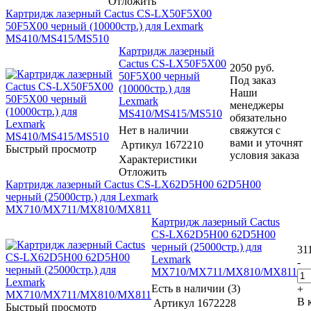
Отложить
Картридж лазерный Cactus CS-LX50F5X00
50F5X00 черный (10000стр.) для Lexmark
MS410/MS415/MS510
Картридж лазерный
Cactus CS-LX50F5X00
2050
руб.
50F5X00 черный
Под заказ
(10000стр.) для
Наши
Lexmark
менеджеры
MS410/MS415/MS510
обязательно
Нет в наличии
свяжутся с
вами и уточнят
Артикул
1672210
Быстрый просмотр
условия заказа
Характеристики
Отложить
Картридж лазерный Cactus CS-LX62D5H00 62D5H00
черный (25000стр.) для Lexmark
MX710/MX711/MX810/MX811
Картридж лазерный Cactus
CS-LX62D5H00 62D5H00
черный (25000стр.) для
31
Lexmark
-
MX710/MX711/MX810/MX811
Есть в наличии (3)
+
В 
Артикул
1672228
Быстрый просмотр