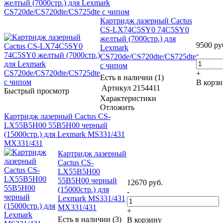
желтый (7000стр.) для Lexmark
CS720de/CS720dte/CS725dte с чипом
Картридж лазерный Cactus
CS-LX74C5SY0 74C5SY0
желтый (7000стр.) для
9500
ру
Lexmark
-
CS720de/CS720dte/CS725dte
с чипом
+
Есть в наличии (1)
В корз
Артикул
2154411
Быстрый просмотр
Характеристики
Отложить
Картридж лазерный Cactus CS-
LX55B5H00 55B5H00 черный
(15000стр.) для Lexmark MS331/431
MX331/431
Картридж лазерный
Cactus CS-
LX55B5H00
55B5H00 черный
12670
руб.
(15000стр.) для
-
Lexmark MS331/431
MX331/431
+
Есть в наличии (3)
В корзину