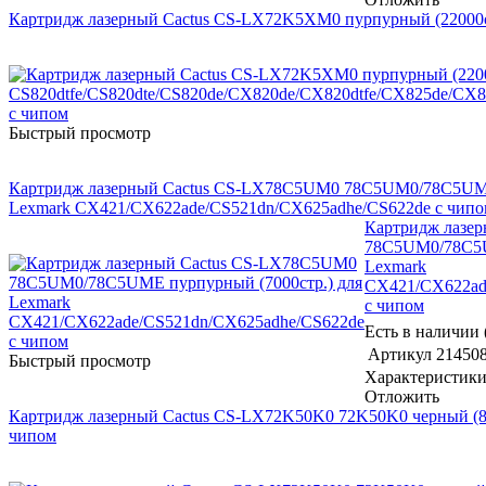
Картридж лазерный Cactus CS-LX72K5XM0 пурпурный (22000ст
Быстрый просмотр
Картридж лазерный Cactus CS-LX78C5UM0 78C5UM0/78C5UME 
Lexmark CX421/CX622ade/CS521dn/CX625adhe/CS622de с чипо
Картридж лазе
78C5UM0/78C5U
Lexmark
CX421/CX622ad
с чипом
Есть в наличии 
Артикул
21450
Быстрый просмотр
Характеристик
Отложить
Картридж лазерный Cactus CS-LX72K50K0 72K50K0 черный (800
чипом