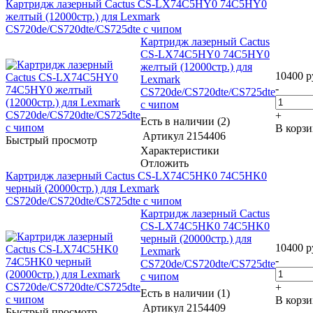
Картридж лазерный Cactus CS-LX74C5HY0 74C5HY0
желтый (12000стр.) для Lexmark
CS720de/CS720dte/CS725dte с чипом
Картридж лазерный Cactus
CS-LX74C5HY0 74C5HY0
желтый (12000стр.) для
10400
р
Lexmark
-
CS720de/CS720dte/CS725dte
с чипом
+
Есть в наличии (2)
В корз
Артикул
2154406
Быстрый просмотр
Характеристики
Отложить
Картридж лазерный Cactus CS-LX74C5HK0 74C5HK0
черный (20000стр.) для Lexmark
CS720de/CS720dte/CS725dte с чипом
Картридж лазерный Cactus
CS-LX74C5HK0 74C5HK0
черный (20000стр.) для
10400
р
Lexmark
-
CS720de/CS720dte/CS725dte
с чипом
+
Есть в наличии (1)
В корз
Артикул
2154409
Быстрый просмотр