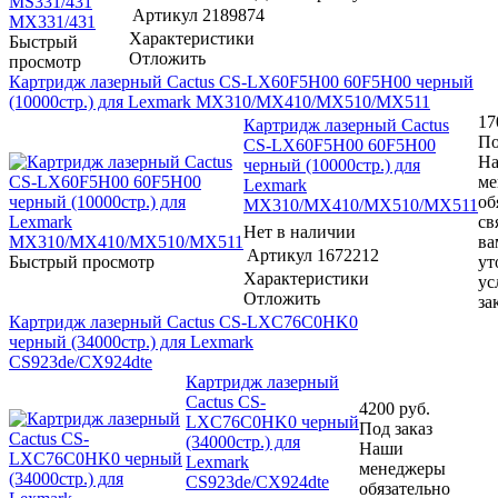
Артикул
2189874
Характеристики
Быстрый
Отложить
просмотр
Картридж лазерный Cactus CS-LX60F5H00 60F5H00 черный
(10000стр.) для Lexmark MX310/MX410/MX510/MX511
17
Картридж лазерный Cactus
По
CS-LX60F5H00 60F5H00
Н
черный (10000стр.) для
ме
Lexmark
об
MX310/MX410/MX510/MX511
св
Нет в наличии
ва
Артикул
1672212
Быстрый просмотр
ут
Характеристики
ус
Отложить
за
Картридж лазерный Cactus CS-LXC76C0HK0
черный (34000стр.) для Lexmark
CS923de/CX924dte
Картридж лазерный
Cactus CS-
4200
руб.
LXC76C0HK0 черный
Под заказ
(34000стр.) для
Наши
Lexmark
менеджеры
CS923de/CX924dte
обязательно