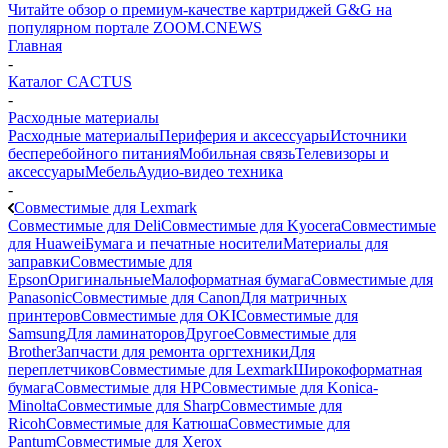
Читайте обзор о премиум-качестве картриджей G&G на
популярном портале ZOOM.CNEWS
Главная
-
Каталог CACTUS
-
Расходные материалы
Расходные материалы
Периферия и аксессуары
Источники
бесперебойного питания
Мобильная связь
Телевизоры и
аксессуары
Мебель
Аудио-видео техника
-
Совместимые для Lexmark
Совместимые для Deli
Совместимые для Kyocera
Совместимые
для Huawei
Бумага и печатные носители
Материалы для
заправки
Совместимые для
Epson
Оригинальные
Малоформатная бумага
Совместимые для
Panasonic
Совместимые для Canon
Для матричных
принтеров
Совместимые для OKI
Совместимые для
Samsung
Для ламинаторов
Другое
Совместимые для
Brother
Запчасти для ремонта оргтехники
Для
переплетчиков
Совместимые для Lexmark
Широкоформатная
бумага
Совместимые для HP
Совместимые для Konica-
Minolta
Совместимые для Sharp
Совместимые для
Ricoh
Совместимые для Катюша
Совместимые для
Pantum
Совместимые для Xerox