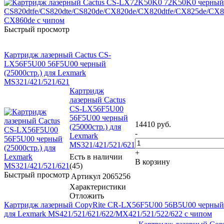
Быстрый просмотр
Картридж лазерный Cactus CS-
LX56F5U00 56F5U00 черный
(25000стр.) для Lexmark
MS321/421/521/621
Картридж
лазерный Cactus
CS-LX56F5U00
56F5U00 черный
14410
руб.
(25000стр.) для
-
Lexmark
MS321/421/521/621
+
Есть в наличии
В корзину
(45)
Быстрый просмотр
Артикул
2065256
Характеристики
Отложить
Картридж лазерный CopyRite CR-LX56F5U00 56B5U00 черный 
для Lexmark MS421/521/621/622/MX421/521/522/622 с чипом