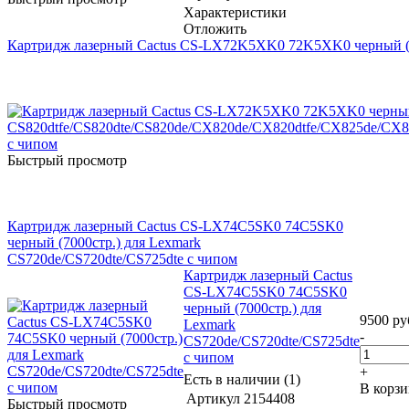
Характеристики
Отложить
Картридж лазерный Cactus CS-LX72K5XK0 72K5XK0 черный (33
Быстрый просмотр
Картридж лазерный Cactus CS-LX74C5SK0 74C5SK0
черный (7000стр.) для Lexmark
CS720de/CS720dte/CS725dte с чипом
Картридж лазерный Cactus
CS-LX74C5SK0 74C5SK0
черный (7000стр.) для
9500
ру
Lexmark
-
CS720de/CS720dte/CS725dte
с чипом
+
Есть в наличии (1)
В корз
Артикул
2154408
Быстрый просмотр