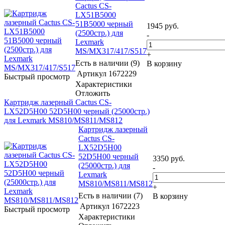
Cactus CS-
LX51B5000
51B5000 черный
1945
руб.
(2500стр.) для
-
Lexmark
MS/MX317/417/S517
+
Есть в наличии (9)
В корзину
Артикул
1672229
Быстрый просмотр
Характеристики
Отложить
Картридж лазерный Cactus CS-
LX52D5H00 52D5H00 черный (25000стр.)
для Lexmark MS810/MS811/MS812
Картридж лазерный
Cactus CS-
LX52D5H00
52D5H00 черный
3350
руб.
(25000стр.) для
-
Lexmark
MS810/MS811/MS812
+
Есть в наличии (7)
В корзину
Артикул
1672223
Быстрый просмотр
Характеристики