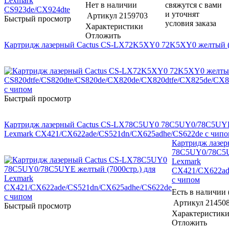
Нет в наличии
свяжутся с вами
и уточнят
Артикул
2159703
Быстрый просмотр
условия заказа
Характеристики
Отложить
Картридж лазерный Cactus CS-LX72K5XY0 72K5XY0 желтый (22
Быстрый просмотр
Картридж лазерный Cactus CS-LX78C5UY0 78C5UY0/78C5UYE 
Lexmark CX421/CX622ade/CS521dn/CX625adhe/CS622de с чипо
Картридж лазе
78C5UY0/78C5UY
Lexmark
CX421/CX622ad
с чипом
Есть в наличии 
Артикул
21450
Быстрый просмотр
Характеристик
Отложить