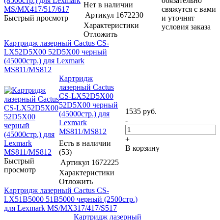
обязательно
Нет в наличии
свяжутся с вами
Артикул
1672230
Быстрый просмотр
и уточнят
Характеристики
условия заказа
Отложить
Картридж лазерный Cactus CS-
LX52D5X00 52D5X00 черный
(45000стр.) для Lexmark
MS811/MS812
Картридж
лазерный Cactus
CS-LX52D5X00
52D5X00 черный
1535
руб.
(45000стр.) для
-
Lexmark
MS811/MS812
+
Есть в наличии
В корзину
(53)
Быстрый
Артикул
1672225
просмотр
Характеристики
Отложить
Картридж лазерный Cactus CS-
LX51B5000 51B5000 черный (2500стр.)
для Lexmark MS/MX317/417/S517
Картридж лазерный