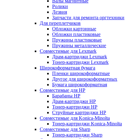
Валы магнитные
Ролики
Лезвия
Запчасти для ремонта оргтехники
Для переплетчиков
Обложки картонные
Обложки пластиковые
Пружины пластиковые
Пружины металлические
Совместимые для Lexmark
Драм-картриджи Lexmark
Тонер-картриджи Lexmark
Широкоформатная бумага
Пленки широкоформатные
Другое для широкоформатных
Бумага широкоформатная
Совместимые для HP
Барабаны HP
Драм-картриджи HP
Тонер-картриджи HP
Струйные картриджи HP
Совместимые для Konica-Minolta
Тонер-картриджи Konica-Minolta
Совместимые для Sharp
Тонер-картриджи Sharp